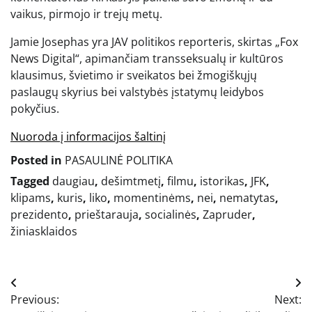
vaikus, pirmojo ir trejų metų.
Jamie Josephas yra JAV politikos reporteris, skirtas „Fox
News Digital“, apimančiam transseksualų ir kultūros
klausimus, švietimo ir sveikatos bei žmogiškųjų
paslaugų skyrius bei valstybės įstatymų leidybos
pokyčius.
Nuoroda į informacijos šaltinį
Posted in
PASAULINĖ POLITIKA
Tagged
daugiau
,
dešimtmetį
,
filmu
,
istorikas
,
JFK
,
klipams
,
kuris
,
liko
,
momentinėms
,
nei
,
nematytas
,
prezidento
,
prieštarauja
,
socialinės
,
Zapruder
,
žiniasklaidos
Navigacija
Previous:
Next:
tarp