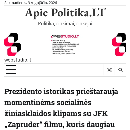
Skip
Sekmadienis, 9 rugpjūčio, 2026
Apie Politika.LT
to
content
Politika, rinkimai, rinkejai
webstudio.lt
Prezidento istorikas prieštarauja
momentinėms socialinės
žiniasklaidos klipams su JFK
„Zapruder“ filmu, kuris daugiau