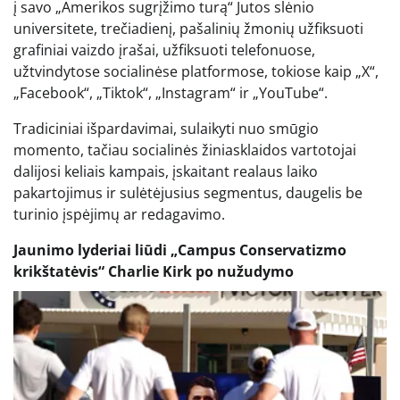
į savo „Amerikos sugrįžimo turą“ Jutos slėnio
universitete, trečiadienį, pašalinių žmonių užfiksuoti
grafiniai vaizdo įrašai, užfiksuoti telefonuose,
užtvindytose socialinėse platformose, tokiose kaip „X“,
„Facebook“, „Tiktok“, „Instagram“ ir „YouTube“.
Tradiciniai išpardavimai, sulaikyti nuo smūgio
momento, tačiau socialinės žiniasklaidos vartotojai
dalijosi keliais kampais, įskaitant realaus laiko
pakartojimus ir sulėtėjusius segmentus, daugelis be
turinio įspėjimų ar redagavimo.
Jaunimo lyderiai liūdi „Campus Conservatizmo
krikštatėvis“ Charlie Kirk po nužudymo