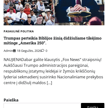
PASAULINĖ POLITIKA
Trumpas perteikia Biblijos žinią didžiuliame tikėjimo
mitinge „Amerika 250“.
Admin
18 Gegužės, 2026
0
NAUJIENADabar galite klausytis „Fox News“ straipsnių!
Aukščiausi Trumpo administracijos pareigūnai,
respublikonų įstatymų leidėjai ir žymūs krikščionių
lyderiai sekmadienį susirinko Nacionaliniame prekybos
centre į didžiulį maldos […]
Paieška
Paieška