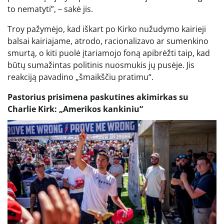
to nematyti”, – sakė jis.
Troy pažymėjo, kad iškart po Kirko nužudymo kairieji
balsai kairiajame, atrodo, racionalizavo ar sumenkino
smurtą, o kiti puolė įtariamojo foną apibrėžti taip, kad
būtų sumažintas politinis nuosmukis jų pusėje. Jis
reakciją pavadino „šmaikščiu pratimu“.
Pastorius prisimena paskutines akimirkas su
Charlie Kirk: „Amerikos kankiniu“