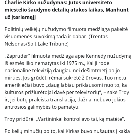
Charlie Kirko nužudymas: Jutos universiteto
miestelio šaudymo detalių atakos laikas, Manhunt
už įtariamąjį
Politinių veikėjų nužudymo filmuota medžiaga pakeitė
visuomenės suvokimą tada ir dabar.
(Trentas
Nelsonas/Solt Lake Tribune)
„Zapruder“ filmuota medžiaga apie Kennedy nužudymą
iš esmės liko nematytas iki 1975 m., Kai ji rodė
nacionalinę televiziją daugiau nei dešimtmetį po jo
mirties. Jos grūdėti rėmai sukrėtė žiūrovus. Tuo metu
amerikiečiai buvo „daug labiau priklausomi nuo to, ką
kultūros prižiūrėtojai davė per televizorių“, – sakė Troy
ir, jei būtų praleista transliacija, dažnai nebuvo jokios
antrosios galimybės to pamatyti.
Troy pridūrė: „Vartininkai kontroliavo tai, ką matėte“.
Po kelių minučių po to, kai Kirkas buvo nušautas į kaklą