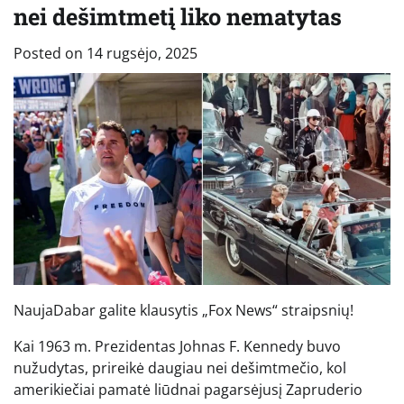
nei dešimtmetį liko nematytas
Posted on
14 rugsėjo, 2025
Nauja
Dabar galite klausytis „Fox News“ straipsnių!
Kai 1963 m. Prezidentas Johnas F. Kennedy buvo
nužudytas, prireikė daugiau nei dešimtmečio, kol
amerikiečiai pamatė liūdnai pagarsėjusį Zapruderio