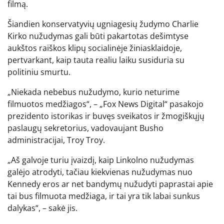
filmą.
Šiandien konservatyvių ugniagesių žudymo Charlie
Kirko nužudymas gali būti pakartotas dešimtyse
aukštos raiškos klipų socialinėje žiniasklaidoje,
pertvarkant, kaip tauta realiu laiku susiduria su
politiniu smurtu.
„Niekada nebebus nužudymo, kurio neturime
filmuotos medžiagos“, – „Fox News Digital“ pasakojo
prezidento istorikas ir buvęs sveikatos ir žmogiškųjų
paslaugų sekretorius, vadovaujant Busho
administracijai, Troy Troy.
„Aš galvoje turiu įvaizdį, kaip Linkolno nužudymas
galėjo atrodyti, tačiau kiekvienas nužudymas nuo
Kennedy eros ar net bandymų nužudyti paprastai apie
tai bus filmuota medžiaga, ir tai yra tik labai sunkus
dalykas“, – sakė jis.