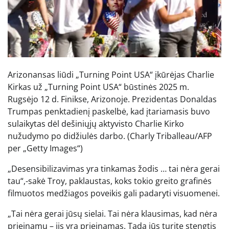
Arizonansas liūdi „Turning Point USA“ įkūrėjas Charlie
Kirkas už „Turning Point USA“ būstinės 2025 m.
Rugsėjo 12 d. Finikse, Arizonoje. Prezidentas Donaldas
Trumpas penktadienį paskelbė, kad įtariamasis buvo
sulaikytas dėl dešiniųjų aktyvisto Charlie Kirko
nužudymo po didžiulės darbo.
(Charly Triballeau/AFP
per „Getty Images“)
„Desensibilizavimas yra tinkamas žodis … tai nėra gerai
tau“,-sakė Troy, paklaustas, koks tokio greito grafinės
filmuotos medžiagos poveikis gali padaryti visuomenei.
„Tai nėra gerai jūsų sielai. Tai nėra klausimas, kad nėra
prieinamų – jis yra prieinamas. Tada jūs turite stengtis