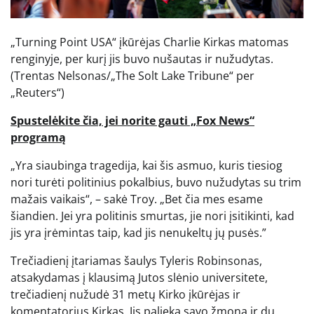
„Turning Point USA“ įkūrėjas Charlie Kirkas matomas
renginyje, per kurį jis buvo nušautas ir nužudytas.
(Trentas Nelsonas/„The Solt Lake Tribune“ per
„Reuters“)
Spustelėkite čia, jei norite gauti „Fox News“
programą
„Yra siaubinga tragedija, kai šis asmuo, kuris tiesiog
nori turėti politinius pokalbius, buvo nužudytas su trim
mažais vaikais“, – sakė Troy. „Bet čia mes esame
šiandien. Jei yra politinis smurtas, jie nori įsitikinti, kad
jis yra įrėmintas taip, kad jis nenukeltų jų pusės.”
Trečiadienį įtariamas šaulys Tyleris Robinsonas,
atsakydamas į klausimą Jutos slėnio universitete,
trečiadienį nužudė 31 metų Kirko įkūrėjas ir
komentatorius Kirkas. Jis palieka savo žmoną ir du