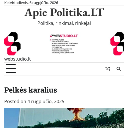
Skip
Ketvirtadienis, 6 rugpjūčio, 2026
Apie Politika.LT
to
content
Politika, rinkimai, rinkejai
webstudio.lt
Pelkės karalius
Posted on
4 rugpjūčio, 2025