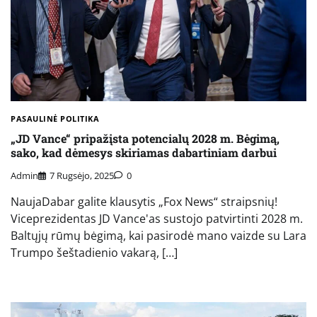
PASAULINĖ POLITIKA
„JD Vance“ pripažįsta potencialų 2028 m. Bėgimą,
sako, kad dėmesys skiriamas dabartiniam darbui
Admin
7 Rugsėjo, 2025
0
NaujaDabar galite klausytis „Fox News“ straipsnių!
Viceprezidentas JD Vance'as sustojo patvirtinti 2028 m.
Baltųjų rūmų bėgimą, kai pasirodė mano vaizde su Lara
Trumpo šeštadienio vakarą, […]