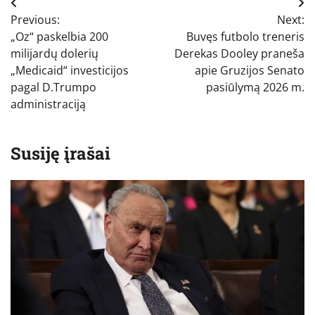
Navigacija
Previous:
Next:
tarp
„Oz“ paskelbia 200
Buvęs futbolo treneris
įrašų
milijardų dolerių
Derekas Dooley praneša
„Medicaid“ investicijos
apie Gruzijos Senato
pagal D.Trumpo
pasiūlymą 2026 m.
administraciją
Susiję įrašai