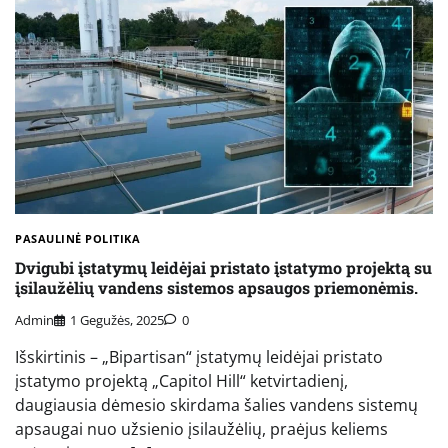
PASAULINĖ POLITIKA
Dvigubi įstatymų leidėjai pristato įstatymo projektą su
įsilaužėlių vandens sistemos apsaugos priemonėmis.
Admin
1 Gegužės, 2025
0
Išskirtinis – „Bipartisan“ įstatymų leidėjai pristato
įstatymo projektą „Capitol Hill“ ketvirtadienį,
daugiausia dėmesio skirdama šalies vandens sistemų
apsaugai nuo užsienio įsilaužėlių, praėjus keliems