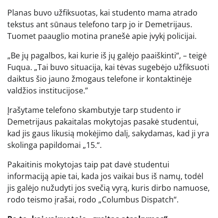
Planas buvo užfiksuotas, kai studento mama atrado
tekstus ant sūnaus telefono tarp jo ir Demetrijaus.
Tuomet paauglio motina pranešė apie įvykį policijai.
„Be jų pagalbos, kai kurie iš jų galėjo paaiškinti“, – teigė
Fuqua. „Tai buvo situacija, kai tėvas sugebėjo užfiksuoti
daiktus šio jauno žmogaus telefone ir kontaktinėje
valdžios institucijose.”
Įrašytame telefono skambutyje tarp studento ir
Demetrijaus pakaitalas mokytojas pasakė studentui,
kad jis gaus likusią mokėjimo dalį, sakydamas, kad ji yra
skolinga papildomai „15.“.
Pakaitinis mokytojas taip pat davė studentui
informaciją apie tai, kada jos vaikai bus iš namų, todėl
jis galėjo nužudyti jos svečią vyrą, kuris dirbo namuose,
rodo teismo įrašai, rodo „Columbus Dispatch“.