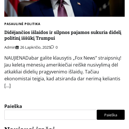
PASAULINĖ POLITIKA
Didėjančios išlaidos ir silpnos pajamos sukuria didelį
politinį iššūkį Trumpui
Admin
26 Lapkričio, 2025
0
NAUJIENADabar galite klausytis „Fox News“ straipsnių!
Jau keletą mėnesių amerikiečiai reiškė nusivylimą dėl
atkakliai didelių pragyvenimo išlaidų. Tačiau
ekonomistai teigia, kad atsiranda dar nerimą keliantis
[…]
Paieška
Paieška