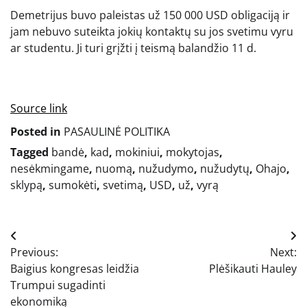
Demetrijus buvo paleistas už 150 000 USD obligaciją ir
jam nebuvo suteikta jokių kontaktų su jos svetimu vyru
ar studentu. Ji turi grįžti į teismą balandžio 11 d.
Source link
Posted in
PASAULINĖ POLITIKA
Tagged
bandė
,
kad
,
mokiniui
,
mokytojas
,
nesėkmingame
,
nuomą
,
nužudymo
,
nužudytų
,
Ohajo
,
sklypą
,
sumokėti
,
svetimą
,
USD
,
už
,
vyrą
Navigacija
Previous:
Next:
tarp
Baigius kongresas leidžia
Plėšikauti Hauley
įrašų
Trumpui sugadinti
ekonomiką