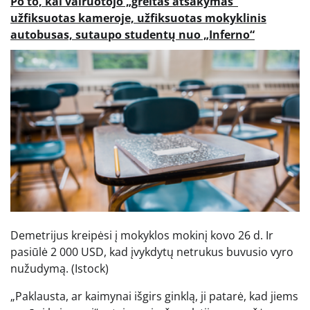
Po to, kai vairuotojo „greitas atsakymas“
užfiksuotas kameroje, užfiksuotas mokyklinis
autobusas, sutaupo studentų nuo „Inferno“
Demetrijus kreipėsi į mokyklos mokinį kovo 26 d. Ir
pasiūlė 2 000 USD, kad įvykdytų netrukus buvusio vyro
nužudymą.
(Istock)
„Paklausta, ar kaimynai išgirs ginklą, ji patarė, kad jiems