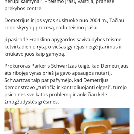
nerūpi kaimynai“, – teismo įrašų valstija, pranešė
prekybos centre.
Demetrijus ir jos vyras susituokė nuo 2004 m., Tačiau
rodo skyrybų procesą, rodo teismo įrašai.
Ji pasirodė Franklino apygardos savivaldybės teisme
ketvirtadienio rytą, o viešas gynėjas neigė įtarimus ir
kritikavo juos kaip gamybą.
Prokuroras Parkeris Schwartzas teigė, kad Demetrijaus
atsiribojęs vyras prieš ją gavo apsaugos nutartį.
Schwartzas taip pat pažymėjo, kad Demetrijus
demonstravo „turinčią ir kontroliuojantį elgesį“, turėjo
psichinės sveikatos problemų ir anksčiau kėlė
žmogžudystės grėsmes.