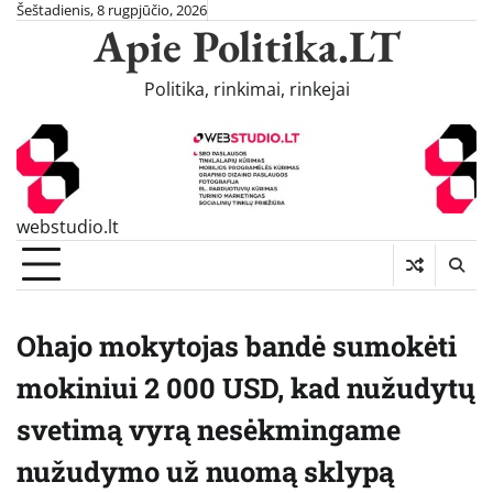
Skip
Šeštadienis, 8 rugpjūčio, 2026
Apie Politika.LT
to
content
Politika, rinkimai, rinkejai
webstudio.lt
Ohajo mokytojas bandė sumokėti
mokiniui 2 000 USD, kad nužudytų
svetimą vyrą nesėkmingame
nužudymo už nuomą sklypą