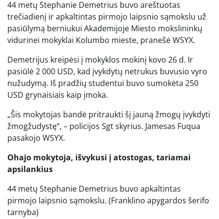
44 metų Stephanie Demetrius buvo areštuotas
trečiadienį ir apkaltintas pirmojo laipsnio sąmokslu už
pasiūlymą berniukui Akademijoje Miesto mokslininkų
vidurinei mokyklai Kolumbo mieste, pranešė WSYX.
Demetrijus kreipėsi į mokyklos mokinį kovo 26 d. Ir
pasiūlė 2 000 USD, kad įvykdytų netrukus buvusio vyro
nužudymą. Iš pradžių studentui buvo sumokėta 250
USD grynaisiais kaip įmoka.
„Šis mokytojas bandė pritraukti šį jauną žmogų įvykdyti
žmogžudystę“, – policijos Sgt skyrius. Jamesas Fuqua
pasakojo WSYX.
Ohajo mokytoja, išvykusi į atostogas, tariamai
apsilankius
44 metų Stephanie Demetrius buvo apkaltintas
pirmojo laipsnio sąmokslu.
(Franklino apygardos šerifo
tarnyba)