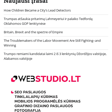
Naujausi įrašai
How Children Became a City’s Lead Detectors
Trumpas atšaukia pritarimą Lahmeyeriui ir palaiko Tedfordą
Oklahomos GOP lenktynėse
Britain, Brexit and the spectre of Empire
The Troublemakers of the Labor Movement Are Still Fighting–and
Winning
Trumpo remiami kandidatai laimi 2 iš 3 lenktynių Džordžijos valstijoje,
Alabamos valstijoje