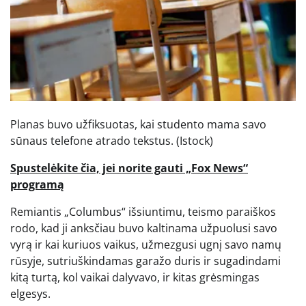
Planas buvo užfiksuotas, kai studento mama savo
sūnaus telefone atrado tekstus.
(Istock)
Spustelėkite čia, jei norite gauti „Fox News“
programą
Remiantis „Columbus“ išsiuntimu, teismo paraiškos
rodo, kad ji anksčiau buvo kaltinama užpuolusi savo
vyrą ir kai kuriuos vaikus, užmezgusi ugnį savo namų
rūsyje, sutriuškindamas garažo duris ir sugadindami
kitą turtą, kol vaikai dalyvavo, ir kitas grėsmingas
elgesys.