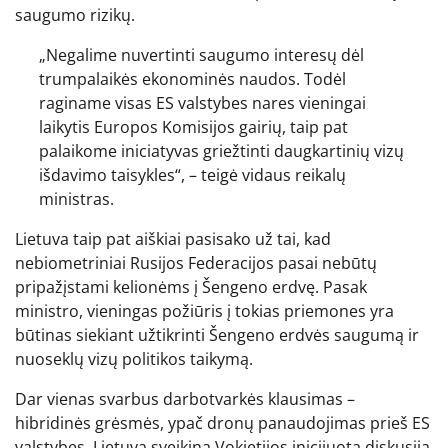
saugumo rizikų.
„Negalime nuvertinti saugumo interesų dėl
trumpalaikės ekonominės naudos. Todėl
raginame visas ES valstybes nares vieningai
laikytis Europos Komisijos gairių, taip pat
palaikome iniciatyvas griežtinti daugkartinių vizų
išdavimo taisykles“, – teigė vidaus reikalų
ministras.
Lietuva taip pat aiškiai pasisako už tai, kad
nebiometriniai Rusijos Federacijos pasai nebūtų
pripažįstami kelionėms į Šengeno erdvę. Pasak
ministro, vieningas požiūris į tokias priemones yra
būtinas siekiant užtikrinti Šengeno erdvės saugumą ir
nuoseklų vizų politikos taikymą.
Dar vienas svarbus darbotvarkės klausimas –
hibridinės grėsmės, ypač dronų panaudojimas prieš ES
valstybes. Lietuva sveikina Vokietijos inicijuotą diskusiją