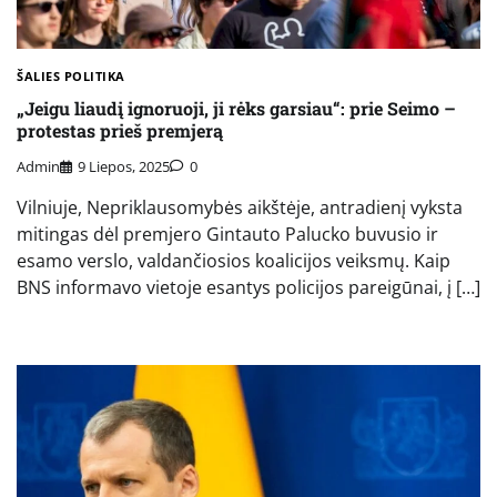
ŠALIES POLITIKA
„Jeigu liaudį ignoruoji, ji rėks garsiau“: prie Seimo –
protestas prieš premjerą
Admin
9 Liepos, 2025
0
Vilniuje, Nepriklausomybės aikštėje, antradienį vyksta
mitingas dėl premjero Gintauto Palucko buvusio ir
esamo verslo, valdančiosios koalicijos veiksmų. Kaip
BNS informavo vietoje esantys policijos pareigūnai, į […]