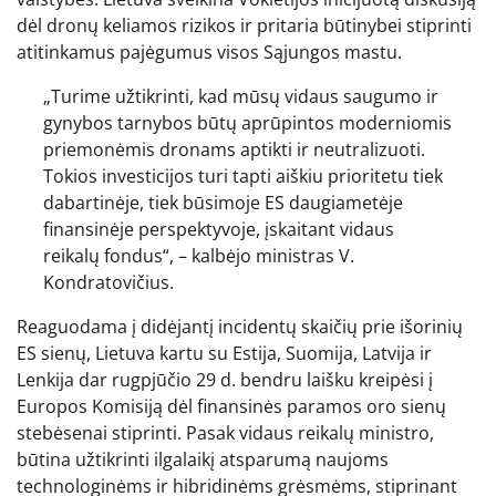
dėl dronų keliamos rizikos ir pritaria būtinybei stiprinti
atitinkamus pajėgumus visos Sąjungos mastu.
„Turime užtikrinti, kad mūsų vidaus saugumo ir
gynybos tarnybos būtų aprūpintos moderniomis
priemonėmis dronams aptikti ir neutralizuoti.
Tokios investicijos turi tapti aiškiu prioritetu tiek
dabartinėje, tiek būsimoje ES daugiametėje
finansinėje perspektyvoje, įskaitant vidaus
reikalų fondus“, – kalbėjo ministras V.
Kondratovičius.
Reaguodama į didėjantį incidentų skaičių prie išorinių
ES sienų, Lietuva kartu su Estija, Suomija, Latvija ir
Lenkija dar rugpjūčio 29 d. bendru laišku kreipėsi į
Europos Komisiją dėl finansinės paramos oro sienų
stebėsenai stiprinti. Pasak vidaus reikalų ministro,
būtina užtikrinti ilgalaikį atsparumą naujoms
technologinėms ir hibridinėms grėsmėms, stiprinant