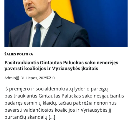
ŠALIES POLITIKA
Pasitraukiantis Gintautas Paluckas sako nenorėjęs
paversti koalicijos ir Vyriausybės įkaitais
Admin
31 Liepos, 2025
0
Iš premjero ir socialdemokratų lyderio pareigų
pasitraukiantis Gintautas Paluckas sako nesijaučiantis
padaręs esminių klaidų, tačiau pabrėžia nenorintis
paversti valdančiosios koalicijos ir Vyriausybės jį
purtančių skandalų […]