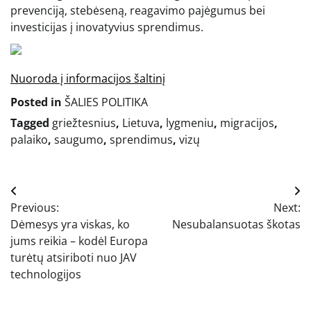
prevenciją, stebėseną, reagavimo pajėgumus bei
investicijas į inovatyvius sprendimus.
Nuoroda į informacijos šaltinį
Posted in
ŠALIES POLITIKA
Tagged
griežtesnius
,
Lietuva
,
lygmeniu
,
migracijos
,
palaiko
,
saugumo
,
sprendimus
,
vizų
Navigacija
Previous:
Next:
tarp
Dėmesys yra viskas, ko
Nesubalansuotas škotas
įrašų
jums reikia – kodėl Europa
turėtų atsiriboti nuo JAV
technologijos