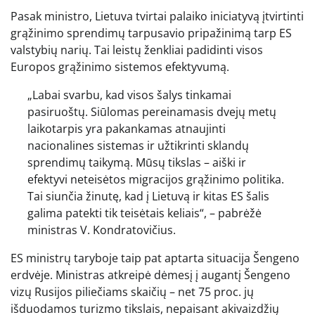
Pasak ministro, Lietuva tvirtai palaiko iniciatyvą įtvirtinti
grąžinimo sprendimų tarpusavio pripažinimą tarp ES
valstybių narių. Tai leistų ženkliai padidinti visos
Europos grąžinimo sistemos efektyvumą.
„Labai svarbu, kad visos šalys tinkamai
pasiruoštų. Siūlomas pereinamasis dvejų metų
laikotarpis yra pakankamas atnaujinti
nacionalines sistemas ir užtikrinti sklandų
sprendimų taikymą. Mūsų tikslas – aiški ir
efektyvi neteisėtos migracijos grąžinimo politika.
Tai siunčia žinutę, kad į Lietuvą ir kitas ES šalis
galima patekti tik teisėtais keliais“, – pabrėžė
ministras V. Kondratovičius.
ES ministrų taryboje taip pat aptarta situacija Šengeno
erdvėje. Ministras atkreipė dėmesį į augantį Šengeno
vizų Rusijos piliečiams skaičių – net 75 proc. jų
išduodamos turizmo tikslais, nepaisant akivaizdžių