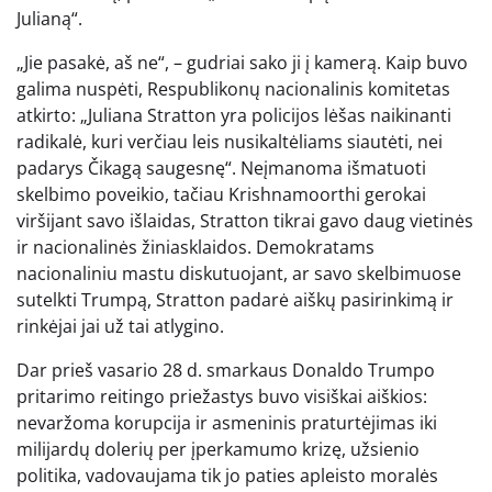
Julianą“.
„Jie pasakė, aš ne“, – gudriai sako ji į kamerą. Kaip buvo
galima nuspėti, Respublikonų nacionalinis komitetas
atkirto: „Juliana Stratton yra policijos lėšas naikinanti
radikalė, kuri verčiau leis nusikaltėliams siautėti, nei
padarys Čikagą saugesnę“. Neįmanoma išmatuoti
skelbimo poveikio, tačiau Krishnamoorthi gerokai
viršijant savo išlaidas, Stratton tikrai gavo daug vietinės
ir nacionalinės žiniasklaidos. Demokratams
nacionaliniu mastu diskutuojant, ar savo skelbimuose
sutelkti Trumpą, Stratton padarė aiškų pasirinkimą ir
rinkėjai jai už tai atlygino.
Dar prieš vasario 28 d. smarkaus Donaldo Trumpo
pritarimo reitingo priežastys buvo visiškai aiškios:
nevaržoma korupcija ir asmeninis praturtėjimas iki
milijardų dolerių per įperkamumo krizę, užsienio
politika, vadovaujama tik jo paties apleisto moralės