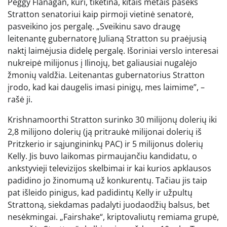
Peggy Flanagan, kuri, tikėtina, kitais metais paseks
Stratton senatoriui kaip pirmoji vietinė senatorė,
pasveikino jos pergalę. „Sveikinu savo draugę
leitenantę gubernatorę Julianą Stratton su praėjusią
naktį laimėjusia didelę pergalę. Išoriniai verslo interesai
nukreipė milijonus į Ilinojų, bet galiausiai nugalėjo
žmonių valdžia. Leitenantas gubernatorius Stratton
įrodo, kad kai daugelis imasi pinigų, mes laimime”, –
rašė ji.
Krishnamoorthi Stratton surinko 30 milijonų dolerių iki
2,8 milijono dolerių (ją pritraukė milijonai dolerių iš
Pritzkerio ir sąjungininkų PAC) ir 5 milijonus dolerių
Kelly. Jis buvo laikomas pirmaujančiu kandidatu, o
ankstyvieji televizijos skelbimai ir kai kurios apklausos
padidino jo žinomumą už konkurentų. Tačiau jis taip
pat išleido pinigus, kad padidintų Kelly ir užpultų
Strattoną, siekdamas padalyti juodaodžių balsus, bet
nesėkmingai. „Fairshake“, kriptovaliutų remiama grupė,