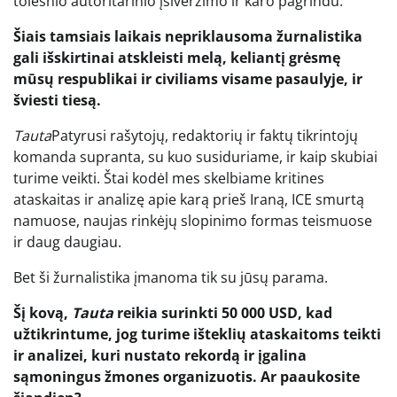
tolesnio autoritarinio įsiveržimo ir karo pagrindu.
Šiais tamsiais laikais nepriklausoma žurnalistika
gali išskirtinai atskleisti melą, keliantį grėsmę
mūsų respublikai ir civiliams visame pasaulyje, ir
šviesti tiesą.
Tauta
Patyrusi rašytojų, redaktorių ir faktų tikrintojų
komanda supranta, su kuo susiduriame, ir kaip skubiai
turime veikti. Štai kodėl mes skelbiame kritines
ataskaitas ir analizę apie karą prieš Iraną, ICE smurtą
namuose, naujas rinkėjų slopinimo formas teismuose
ir daug daugiau.
Bet ši žurnalistika įmanoma tik su jūsų parama.
Šį kovą,
Tauta
reikia surinkti 50 000 USD, kad
užtikrintume, jog turime išteklių ataskaitoms teikti
ir analizei, kuri nustato rekordą ir įgalina
sąmoningus žmones organizuotis. Ar paaukosite