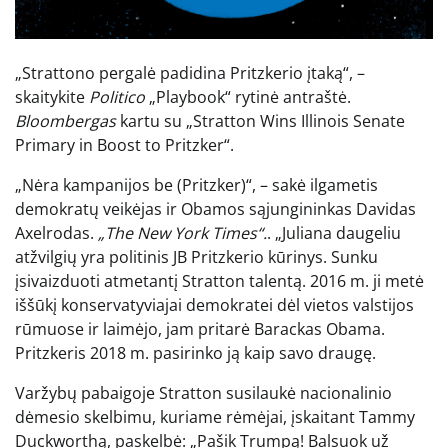
„Strattono pergalė padidina Pritzkerio įtaką“, –
skaitykite
Politico
„Playbook“ rytinė antraštė.
Bloombergas
kartu su „Stratton Wins Illinois Senate
Primary in Boost to Pritzker“.
„Nėra kampanijos be (Pritzker)“, – sakė ilgametis
demokratų veikėjas ir Obamos sąjungininkas Davidas
Axelrodas.
„The New York Times“.
. „Juliana daugeliu
atžvilgių yra politinis JB Pritzkerio kūrinys. Sunku
įsivaizduoti atmetantį Stratton talentą. 2016 m. ji metė
iššūkį konservatyviajai demokratei dėl vietos valstijos
rūmuose ir laimėjo, jam pritarė Barackas Obama.
Pritzkeris 2018 m. pasirinko ją kaip savo draugę.
Varžybų pabaigoje Stratton susilaukė nacionalinio
dėmesio skelbimu, kuriame rėmėjai, įskaitant Tammy
Duckworthą, paskelbė: „Pašik Trumpą! Balsuok už