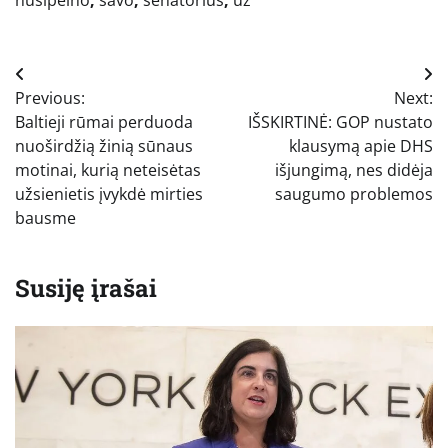
Navigacija
Previous:
Next:
tarp
Baltieji rūmai perduoda
IŠSKIRTINĖ: GOP nustato
įrašų
nuoširdžią žinią sūnaus
klausymą apie DHS
motinai, kurią neteisėtas
išjungimą, nes didėja
užsienietis įvykdė mirties
saugumo problemos
bausme
Susiję įrašai