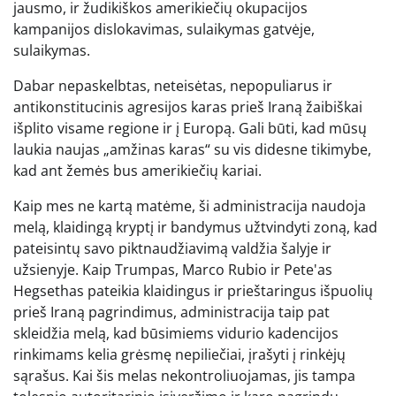
jausmo, ir žudikiškos amerikiečių okupacijos
kampanijos dislokavimas, sulaikymas gatvėje,
sulaikymas.
Dabar nepaskelbtas, neteisėtas, nepopuliarus ir
antikonstitucinis agresijos karas prieš Iraną žaibiškai
išplito visame regione ir į Europą. Gali būti, kad mūsų
laukia naujas „amžinas karas“ su vis didesne tikimybe,
kad ant žemės bus amerikiečių kariai.
Kaip mes ne kartą matėme, ši administracija naudoja
melą, klaidingą kryptį ir bandymus užtvindyti zoną, kad
pateisintų savo piktnaudžiavimą valdžia šalyje ir
užsienyje. Kaip Trumpas, Marco Rubio ir Pete'as
Hegsethas pateikia klaidingus ir prieštaringus išpuolių
prieš Iraną pagrindimus, administracija taip pat
skleidžia melą, kad būsimiems vidurio kadencijos
rinkimams kelia grėsmę nepiliečiai, įrašyti į rinkėjų
sąrašus. Kai šis melas nekontroliuojamas, jis tampa