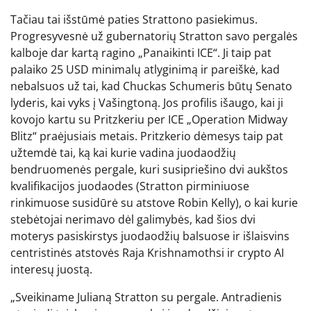
Tačiau tai išstūmė paties Strattono pasiekimus.
Progresyvesnė už gubernatorių Stratton savo pergalės
kalboje dar kartą ragino „Panaikinti ICE“. Ji taip pat
palaiko 25 USD minimalų atlyginimą ir pareiškė, kad
nebalsuos už tai, kad Chuckas Schumeris būtų Senato
lyderis, kai vyks į Vašingtoną. Jos profilis išaugo, kai ji
kovojo kartu su Pritzkeriu per ICE „Operation Midway
Blitz“ praėjusiais metais. Pritzkerio dėmesys taip pat
užtemdė tai, ką kai kurie vadina juodaodžių
bendruomenės pergale, kuri susipriešino dvi aukštos
kvalifikacijos juodaodes (Stratton pirminiuose
rinkimuose susidūrė su atstove Robin Kelly), o kai kurie
stebėtojai nerimavo dėl galimybės, kad šios dvi
moterys pasiskirstys juodaodžių balsuose ir išlaisvins
centristinės atstovės Raja Krishnamothsi ir crypto AI
interesų juostą.
„Sveikiname Julianą Stratton su pergale. Antradienis