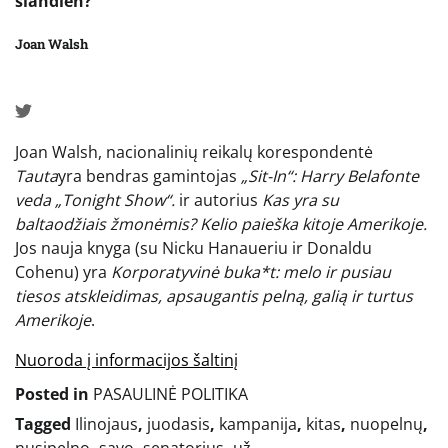
šiandien?
Joan Walsh
Joan Walsh, nacionalinių reikalų korespondentė
Tauta
yra bendras gamintojas
„Sit-In“: Harry Belafonte
veda „Tonight Show“.
ir autorius
Kas yra su
baltaodžiais žmonėmis? Kelio paieška kitoje Amerikoje.
Jos nauja knyga (su Nicku Hanaueriu ir Donaldu
Cohenu) yra
Korporatyvinė buka*t: melo ir pusiau
tiesos atskleidimas, apsaugantis pelną, galią ir turtus
Amerikoje
.
Nuoroda į informacijos šaltinį
Posted in
PASAULINĖ POLITIKA
Tagged
Ilinojaus
,
juodasis
,
kampanija
,
kitas
,
nuopelnų
,
nusipelno
,
savo
,
senatorius
,
už