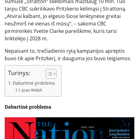
sumušė „Stratton“ skelbimais maždaug 10 mln. Tuo
tarpu CBC sukritikavo Pritzkerio kėlimąsi į Strattoną.
„Atvirai kalbant, jo elgesio šiose lenktynėse greitai
neužmirš nė vienas iš mūsų“, – sakoma CBC
pirmininkės Yvette Clarke pareiškime, kuris tarsi
linktelėjo į 2028 m.
Nepaisant to, trečiadienio rytą kampanijos aprėptis
buvo tik apie Pritzkerį, ir dauguma jos buvo teigiamos.
Turinys:
Dabartinė problema
Joan Walsh
Dabartinė problema