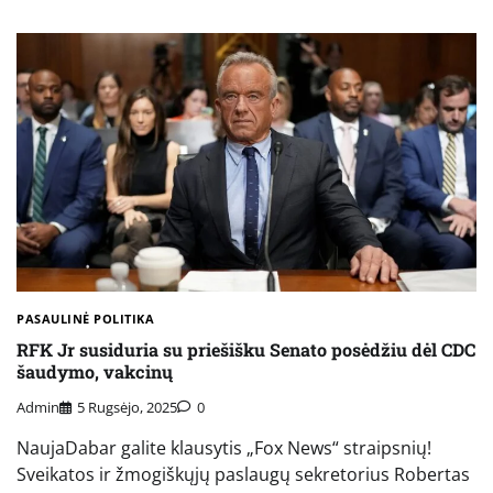
PASAULINĖ POLITIKA
RFK Jr susiduria su priešišku Senato posėdžiu dėl CDC
šaudymo, vakcinų
Admin
5 Rugsėjo, 2025
0
NaujaDabar galite klausytis „Fox News“ straipsnių!
Sveikatos ir žmogiškųjų paslaugų sekretorius Robertas