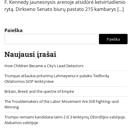
F. Kennedy jaunesnysis arenoje atsidūrė ketvirtadienio
rytą. Dirkseno Senato biurų pastato 215 kambarys […]
Paieška
Paieška
Naujausi įrašai
How Children Became a City’s Lead Detectors
Trumpas atšaukia pritarimą Lahmeyeriui ir palaiko Tedfordą
Oklahomos GOP lenktynėse
Britain, Brexit and the spectre of Empire
The Troublemakers of the Labor Movement Are Still Fighting–and
Winning
Trumpo remiami kandidatai laimi 2 iš 3 lenktynių Džordžijos valstijoje,
Alabamos valstijoje