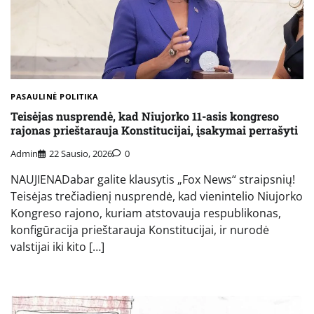
PASAULINĖ POLITIKA
Teisėjas nusprendė, kad Niujorko 11-asis kongreso
rajonas prieštarauja Konstitucijai, įsakymai perrašyti
Admin
22 Sausio, 2026
0
NAUJIENADabar galite klausytis „Fox News“ straipsnių!
Teisėjas trečiadienį nusprendė, kad vienintelio Niujorko
Kongreso rajono, kuriam atstovauja respublikonas,
konfigūracija prieštarauja Konstitucijai, ir nurodė
valstijai iki kito […]