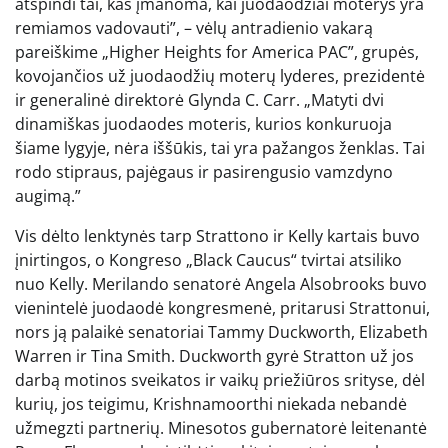
atspindi tai, kas įmanoma, kai juodaodžiai moterys yra
remiamos vadovauti”, – vėlų antradienio vakarą
pareiškime „Higher Heights for America PAC”, grupės,
kovojančios už juodaodžių moterų lyderes, prezidentė
ir generalinė direktorė Glynda C. Carr. „Matyti dvi
dinamiškas juodaodes moteris, kurios konkuruoja
šiame lygyje, nėra iššūkis, tai yra pažangos ženklas. Tai
rodo stipraus, pajėgaus ir pasirengusio vamzdyno
augimą.”
Vis dėlto lenktynės tarp Strattono ir Kelly kartais buvo
įnirtingos, o Kongreso „Black Caucus“ tvirtai atsiliko
nuo Kelly. Merilando senatorė Angela Alsobrooks buvo
vienintelė juodaodė kongresmenė, pritarusi Strattonui,
nors ją palaikė senatoriai Tammy Duckworth, Elizabeth
Warren ir Tina Smith. Duckworth gyrė Stratton už jos
darbą motinos sveikatos ir vaikų priežiūros srityse, dėl
kurių, jos teigimu, Krishnamoorthi niekada nebandė
užmegzti partnerių. Minesotos gubernatorė leitenantė