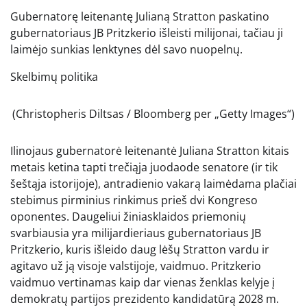
Gubernatorę leitenantę Julianą Stratton paskatino
gubernatoriaus JB Pritzkerio išleisti milijonai, tačiau ji
laimėjo sunkias lenktynes ​​dėl savo nuopelnų.
Skelbimų politika
(Christopheris Diltsas / Bloomberg per „Getty Images“)
Ilinojaus gubernatorė leitenantė Juliana Stratton kitais
metais ketina tapti trečiąja juodaode senatore (ir tik
šeštąja istorijoje), antradienio vakarą laimėdama plačiai
stebimus pirminius rinkimus prieš dvi Kongreso
oponentes. Daugeliui žiniasklaidos priemonių
svarbiausia yra milijardieriaus gubernatoriaus JB
Pritzkerio, kuris išleido daug lėšų Stratton vardu ir
agitavo už ją visoje valstijoje, vaidmuo. Pritzkerio
vaidmuo vertinamas kaip dar vienas ženklas kelyje į
demokratų partijos prezidento kandidatūrą 2028 m.