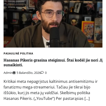
PASAULINĖ POLITIKA
Hasanas Pikeris grasina steigimui. Štai kodėl jie nori Jį
sunaikinti.
Admin
5 Balandžio, 2026
0
Kritikai meta nepagrįstus kaltinimus antisemitizmu ir
fanatizmu mega-streameriui. Tačiau jie tikrai bijo
iššūkio, kurį jis meta jų valdžiai. Skelbimų politika
Hasanas Pikeris. („YouTube“) Per pastarąsias […]