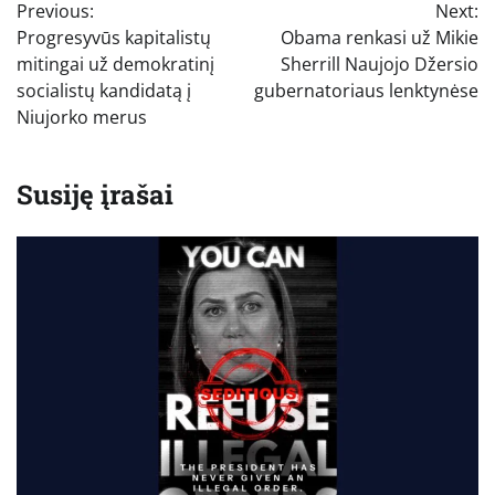
Previous:
Next:
tarp
Progresyvūs kapitalistų
Obama renkasi už Mikie
įrašų
mitingai už demokratinį
Sherrill Naujojo Džersio
socialistų kandidatą į
gubernatoriaus lenktynėse
Niujorko merus
Susiję įrašai