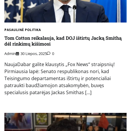
PASAULINĖ POLITIKA
Tom Cotton reikalauja, kad DOJ ištirtų Jacką Smithą
dėl rinkimų kišimosi
Admin
30 Liepos, 2025
0
NaujaDabar galite klausytis „Fox News“ straipsnių!
Pirmiausia lapė: Senato respublikonas nori, kad
Teisingumo departamentas ištirtų ir potencialiai
patraukti baudžiamojon atsakomybėn, buvęs
specialusis patarėjas Jackas Smithas […]