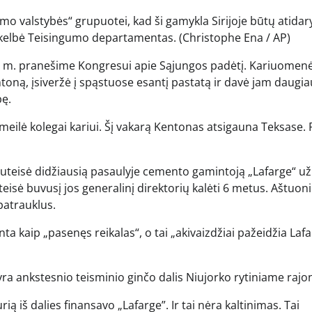
mo valstybės“ grupuotei, kad ši gamykla Sirijoje būtų atidar
askelbė Teisingumo departamentas.
(Christophe Ena / AP)
8 m. pranešime Kongresui apie Sąjungos padėtį. Kariuomen
oną, įsiveržė į spąstuose esantį pastatą ir davė jam daugia
bę.
meilė kolegai kariui. Šį vakarą Kentonas atsigauna Teksase.
teisė didžiausią pasaulyje cemento gamintoją „Lafarge“ už
eisė buvusį jos generalinį direktorių kalėti 6 metus. Aštuon
patrauklus.
 kaip „pasenęs reikalas“, o tai „akivaizdžiai pažeidžia Laf
ra ankstesnio teisminio ginčo dalis Niujorko rytiniame rajo
ią iš dalies finansavo „Lafarge”. Ir tai nėra kaltinimas. Tai