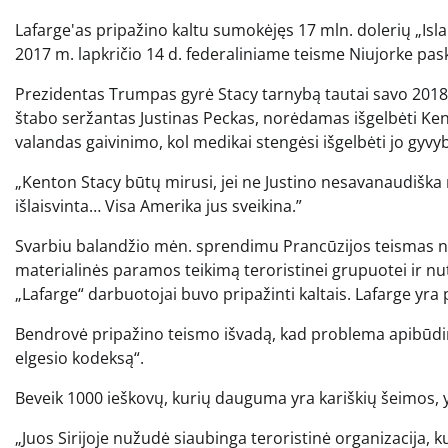
Lafarge'as pripažino kaltu sumokėjęs 17 mln. dolerių „Isla
2017 m. lapkričio 14 d. federaliniame teisme Niujorke p
Prezidentas Trumpas gyrė Stacy tarnybą tautai savo 201
štabo seržantas Justinas Peckas, norėdamas išgelbėti Kent
valandas gaivinimo, kol medikai stengėsi išgelbėti jo gyvy
„Kenton Stacy būtų mirusi, jei ne Justino nesavanaudiška 
išlaisvinta… Visa Amerika jus sveikina.”
Svarbiu balandžio mėn. sprendimu Prancūzijos teismas nu
materialinės paramos teikimą teroristinei grupuotei ir nut
„Lafarge“ darbuotojai buvo pripažinti kaltais. Lafarge yra 
Bendrovė pripažino teismo išvadą, kad problema apibūdinta
elgesio kodeksą“.
Beveik 1000 ieškovų, kurių dauguma yra kariškių šeimos, y
„Juos Sirijoje nužudė siaubinga teroristinė organizacija, kur