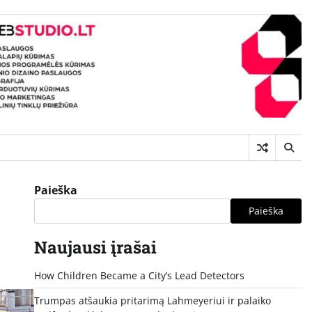
Paieška
Paieška
Naujausi įrašai
How Children Became a City’s Lead Detectors
Trumpas atšaukia pritarimą Lahmeyeriui ir palaiko