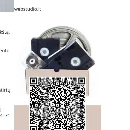
webstudio.lt
kštą,
mento
tirtų
i.
4–7“.