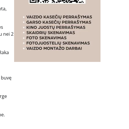
yta,
ės
u nei 2
 Raka
i buvę
arge
ne.