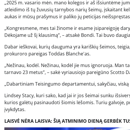
„2025 m. vasario mėn. mano kolegos ir aš išsiuntėme jum
atleidimo iš tų žuvusių tarnybos narių šeimų, įskaitant ke
aukas ir mūsų prašymus ir paliko jų peticijas neišspręsta
„Kongresmene, mes tai žinome ir esame įsipareigoję daryt
Dėkojame už šį klausimą”, – atsakė Bondi. Tai buvo daugia
Dabar ieškovai, kurių dauguma yra kariškių šeimos, teigia, 
prokuroro pareigas Toddas Blanche'as.
„Nežinau, kodėl. Nežinau, kodėl jie mus ignoruoja. Man ta
tarnavo 23 metus”, – sakė vyriausiojo pareigūno Scotto D
„Dabartiniam Teisingumo departamentui, sakyčiau, viską i
Lindsey Stacy, kuri sako, kad jai ir jos šeimai sunku išsiv
kurios galėtų pasinaudoti šiomis lėšomis. Turiu galvoje, 
įvykdytas.
LAISVĖ NĖRA LAISVA: ŠIĄ ATMINIMO DIENĄ GERBĖK T