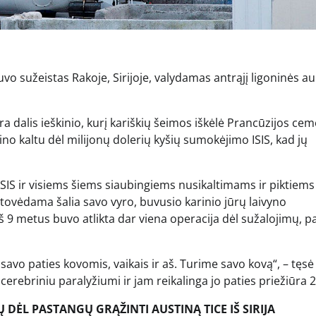
vo sužeistas Rakoje, Sirijoje, valydamas antrąjį ligoninės au
ra dalis ieškinio, kurį kariškių šeimos iškėlė Prancūzijos ce
no kaltu dėl milijonų dolerių kyšių sumokėjimo ISIS, kad jų
 ISIS ir visiems šiems siaubingiems nusikaltimams ir piktiems
tovėdama šalia savo vyro, buvusio karinio jūrų laivyno
9 metus buvo atlikta dar viena operacija dėl sužalojimų, pa
u savo paties kovomis, vaikais ir aš. Turime savo kovą“, – tęsė j
erebriniu paralyžiumi ir jam reikalinga jo paties priežiūra 2
 DĖL PASTANGŲ GRĄŽINTI AUSTINĄ TICE IŠ SIRIJA