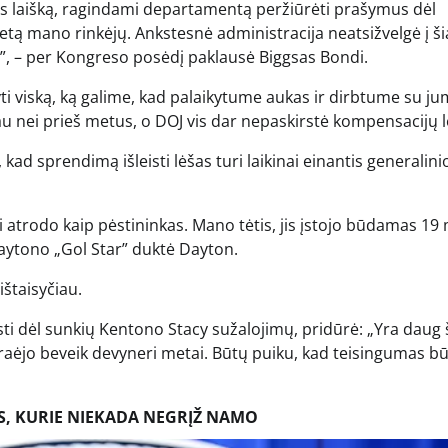
s laišką, ragindami departamentą peržiūrėti prašymus dėl
letą mano rinkėjų. Ankstesnė administracija neatsižvelgė į ši
s”, – per Kongreso posėdį paklausė Biggsas Bondi.
i viską, ką galime, kad palaikytume aukas ir dirbtume su ju
u nei prieš metus, o DOJ vis dar nepaskirstė kompensacijų l
kad sprendimą išleisti lėšas turi laikinai einantis generalini
i atrodo kaip pėstininkas. Mano tėtis, jis įstojo būdamas 19
aytono „Gol Star” duktė Dayton.
štaisyčiau.
ersti dėl sunkių Kentono Stacy sužalojimų, pridūrė: „Yra daug
praėjo beveik devyneri metai. Būtų puiku, kad teisingumas b
US, KURIE NIEKADA NEGRĮŽ NAMO