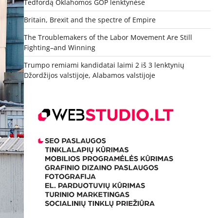
Tedfordą Oklahomos GOP lenktynėse
Britain, Brexit and the spectre of Empire
The Troublemakers of the Labor Movement Are Still
Fighting–and Winning
Trumpo remiami kandidatai laimi 2 iš 3 lenktynių
Džordžijos valstijoje, Alabamos valstijoje