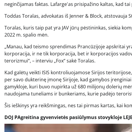
neginčijamas faktas. Lafarge'as prisipažino kaltas, kad ta
Toddas Toralas, advokatas iš Jenner & Block, atstovauja S
Toralas, kuris taip pat yra JAV jūrų pėstininkas, siekia 
2022 m. spalio mėn.
„Manau, kad teismo sprendimas Prancūzijoje apskritai yra
korporacija, ir ne tik korporacija, bet ir korporacijos v
terorizmui“, – interviu „Fox“ sakė Toralas.
Kad galėtų veikti ISIS kontroliuojamose Sirijos teritorijo
per savo dukterinę įmonę Sirijoje, kad gamybos įrenginiai
gamykloje, kuri buvo nupirkta už 680 milijonų dolerių mėn
naudojama tuneliams ir bunkeriams, kurie padėjo terorist
Šis ieškinys yra reikšmingas, nes tai pirmas kartas, kai ko
DOJ PAgreitina gyvenvietės pasiūlymus stovykloje 