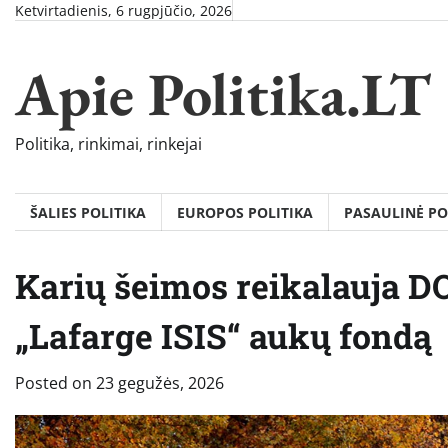
Skip
Ketvirtadienis, 6 rugpjūčio, 2026
to
content
Apie Politika.LT
Politika, rinkimai, rinkejai
ŠALIES POLITIKA
EUROPOS POLITIKA
PASAULINĖ PO
Karių šeimos reikalauja DO
„Lafarge ISIS“ aukų fondą
Posted on
23 gegužės, 2026