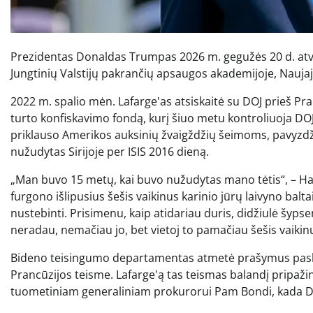
Prezidentas Donaldas Trumpas 2026 m. gegužės 20 d. atv
Jungtinių Valstijų pakrančių apsaugos akademijoje, Nauj
2022 m. spalio mėn. Lafarge'as atsiskaitė su DOJ prieš 
turto konfiskavimo fondą, kurį šiuo metu kontroliuoja DOJ
priklauso Amerikos auksinių žvaigždžių šeimoms, pavyzdži
nužudytas Sirijoje per ISIS 2016 dieną.
„Man buvo 15 metų, kai buvo nužudytas mano tėtis“, – Hai
furgono išlipusius šešis vaikinus karinio jūrų laivyno balt
nustebinti. Prisimenu, kaip atidariau duris, didžiulė šypsen
neradau, nemačiau jo, bet vietoj to pamačiau šešis vaikin
Bideno teisingumo departamentas atmetė prašymus paskirs
Prancūzijos teisme. Lafarge'ą tas teismas balandį pripažin
tuometiniam generaliniam prokurorui Pam Bondi, kada DOJ