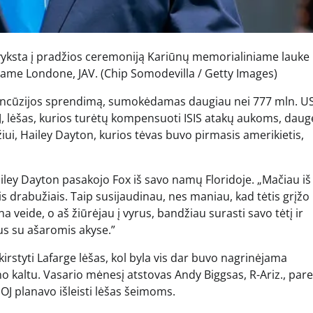
yksta į pradžios ceremoniją Kariūnų memorialiniame lauke
ajame Londone, JAV.
(Chip Somodevilla / Getty Images)
Prancūzijos sprendimą, sumokėdamas daugiau nei 777 mln. US
, lėšas, kurios turėtų kompensuoti ISIS atakų aukoms, dauge
ui, Hailey Dayton, kurios tėvas buvo pirmasis amerikietis,
ley Dayton pasakojo Fox iš savo namų Floridoje. „Mačiau iš
ais drabužiais. Taip susijaudinau, nes maniau, kad tėtis grįž
a veide, o aš žiūrėjau į vyrus, bandžiau surasti savo tėtį ir
us su ašaromis akyse.”
tyti Lafarge lėšas, kol byla vis dar buvo nagrinėjama
o kaltu. Vasario mėnesį atstovas Andy Biggsas, R-Ariz., pare
 planavo išleisti lėšas šeimoms.