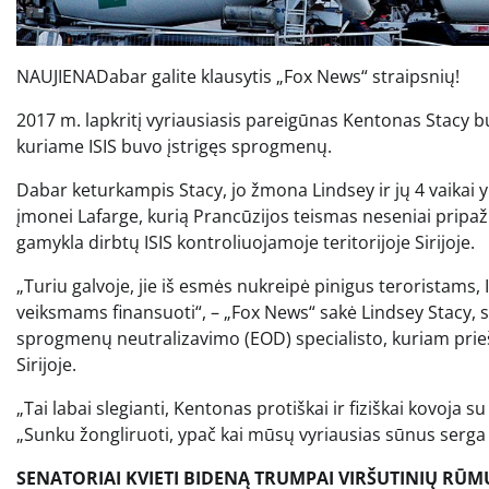
NAUJIENA
Dabar galite klausytis „Fox News“ straipsnių!
2017 m. lapkritį vyriausiasis pareigūnas Kentonas Stacy bu
kuriame ISIS buvo įstrigęs sprogmenų.
Dabar keturkampis Stacy, jo žmona Lindsey ir jų 4 vaikai y
įmonei Lafarge, kurią Prancūzijos teismas neseniai pripaži
gamykla dirbtų ISIS kontroliuojamoje teritorijoje Sirijoje.
„Turiu galvoje, jie iš esmės nukreipė pinigus teroristams,
veiksmams finansuoti“, – „Fox News“ sakė Lindsey Stacy, s
sprogmenų neutralizavimo (EOD) specialisto, kuriam prieš 
Sirijoje.
„Tai labai slegianti, Kentonas protiškai ir fiziškai kovoja s
„Sunku žongliruoti, ypač kai mūsų vyriausias sūnus serga c
SENATORIAI KVIETI BIDENĄ TRUMPAI VIRŠUTINIŲ RŪMŲ