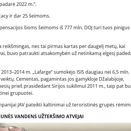
i padarė 2022 m.”.
tacy ir dar 25 šeimoms.
kompensacijos šioms šeimoms iš 777 mln. DOJ turi tuos pinigu
 reikšmingas, nes tai pirmas kartas per daugelį metų, kai
adovai, buvo patraukti atsakomybėn už netinkamą elgesį pade
se, 2013–2014 m. „Lafarge“ sumokėjo ISIS daugiau nei 6,5 mln
 veiktų. Cementas, pagamintas jos gamykloje Džalabijoje,
esių prieš prasidedant Sirijos sukilimui 2011 m., taip pat b
inei grupuotei.
mpanijai JAV pateikti kaltinimai už teroristinės grupės rėmim
LEJEUNĖS VANDENS UŽTERŠIMO ATVEJAI