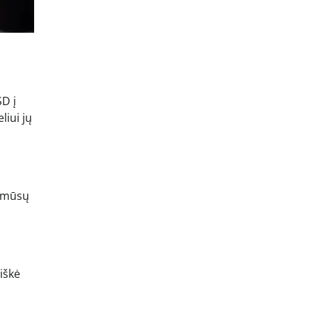
D į
liui jų
o mūsų
iškė