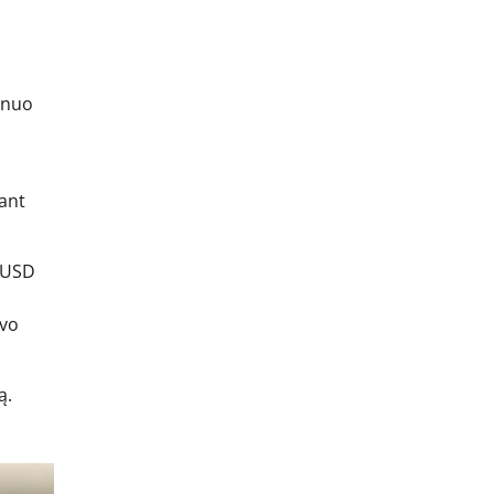
s nuo
dant
. USD
uvo
ą.