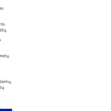
as
mis.
ėšų.
o
 metų,
 šeimų,
ūtų