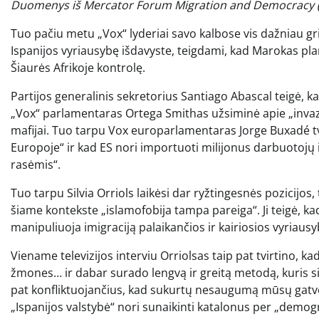
Duomenys iš Mercator Forum Migration and Democracy (MI
Tuo pačiu metu „Vox“ lyderiai savo kalbose vis dažniau grie
Ispanijos vyriausybę išdavyste, teigdami, kad Marokas p
Šiaurės Afrikoje kontrolę.
Partijos generalinis sekretorius Santiago Abascal teigė, k
„Vox“ parlamentaras Ortega Smithas užsiminė apie „invaz
mafijai. Tuo tarpu Vox europarlamentaras Jorge Buxadé tvir
Europoje“ ir kad ES nori importuoti milijonus darbuotojų
rasėmis“.
Tuo tarpu Silvia Orriols laikėsi dar ryžtingesnės pozicijo
šiame kontekste „islamofobija tampa pareiga“. Ji teigė, ka
manipuliuoja imigraciją palaikančios ir kairiosios vyriausy
Viename televizijos interviu Orriolsas taip pat tvirtino, k
žmones… ir dabar surado lengvą ir greitą metodą, kuris s
pat konfliktuojančius, kad sukurtų nesaugumą mūsų gatvė
„Ispanijos valstybė“ nori sunaikinti katalonus per „demograf