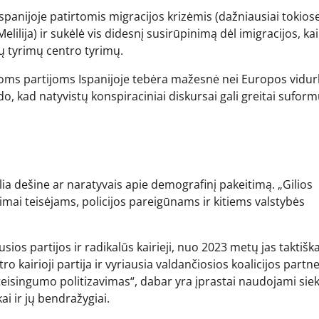
spanijoje patirtomis migracijos krizėmis (dažniausiai tokios
lilija) ir sukėlė vis didesnį susirūpinimą dėl imigracijos, ka
ų tyrimų centro tyrimų.
oms partijoms Ispanijoje tebėra mažesnė nei Europos vidurk
do, kad natyvistų konspiraciniai diskursai gali greitai suform
lia dešine ar naratyvais apie demografinį pakeitimą. „Gilios
nimai teisėjams, policijos pareigūnams ir kitiems valstybės
ios partijos ir radikalūs kairieji, nuo 2023 metų jas taktiška
tro kairioji partija ir vyriausia valdančiosios koalicijos partn
„teisingumo politizavimas“, dabar yra įprastai naudojami sie
ai ir jų bendražygiai.