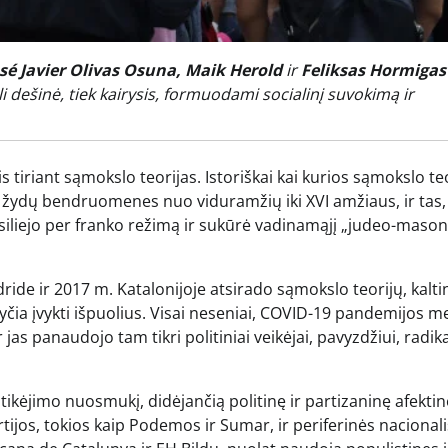
osé Javier Olivas Osuna, Maik Herold
ir
Feliksas Hormigas
i dešinė, tiek kairysis, formuodami socialinį suvokimą ir
s tiriant sąmokslo teorijas. Istoriškai kai kurios sąmokslo te
 į žydų bendruomenes nuo viduramžių iki XVI amžiaus, ir tas,
usiliejo per franko režimą ir sukūrė vadinamąjį „judeo-maso
ride ir 2017 m. Katalonijoje atsirado sąmokslo teorijų, kalt
nt tyčia įvykti išpuolius. Visai neseniai, COVID-19 pandemijos m
 jas panaudojo tam tikri politiniai veikėjai, pavyzdžiui, radika
tikėjimo nuosmukį, didėjančią politinę ir partizaninę afektin
tijos, tokios kaip Podemos ir Sumar, ir periferinės nacionali