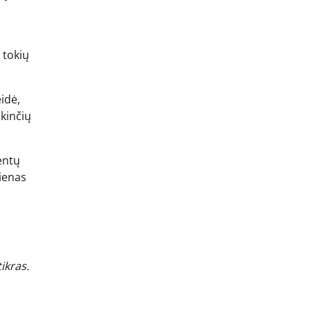
l tokių
idė,
ikinčių
entų
vienas
ikras.