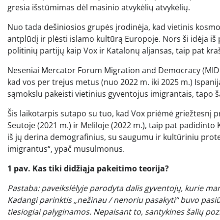
gresia išstūmimas dėl masinio atvykėlių atvykėlių.
Nuo tada dešiniosios grupės įrodinėja, kad vietinis kosm
antplūdį ir plėsti islamo kultūrą Europoje. Nors ši idėja iš 
politinių partijų kaip Vox ir Katalonų aljansas, taip pat kra
Neseniai Mercator Forum Migration and Democracy (MIDE
kad vos per trejus metus (nuo 2022 m. iki 2025 m.) Ispanij
sąmokslu pakeisti vietinius gyventojus imigrantais, tapo šal
Šis laikotarpis sutapo su tuo, kad Vox priėmė griežtesnį p
Seutoje (2021 m.) ir Meliloje (2022 m.), taip pat padidint
iš jų derina demografinius, su saugumu ir kultūriniu pro
imigrantus“, ypač musulmonus.
1 pav. Kas tiki didžiąja pakeitimo teorija?
Pastaba: paveikslėlyje parodyta dalis gyventojų, kurie man
Kadangi parinktis „nežinau / nenoriu pasakyti“ buvo pasiū
tiesiogiai palyginamos. Nepaisant to, santykines šalių pozi