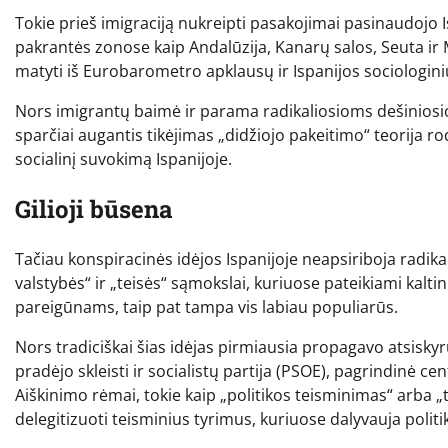
Tokie prieš imigraciją nukreipti pasakojimai pasinaudojo I
pakrantės zonose kaip Andalūzija, Kanarų salos, Seuta ir Me
matyti iš Eurobarometro apklausų ir Ispanijos sociologini
Nors imigrantų baimė ir parama radikaliosioms dešiniosi
sparčiai augantis tikėjimas „didžiojo pakeitimo“ teorija ro
socialinį suvokimą Ispanijoje.
Gilioji būsena
Tačiau konspiracinės idėjos Ispanijoje neapsiriboja radika
valstybės“ ir „teisės“ sąmokslai, kuriuose pateikiami kalti
pareigūnams, taip pat tampa vis labiau populiarūs.
Nors tradiciškai šias idėjas pirmiausia propagavo atsiskyrus
pradėjo skleisti ir socialistų partija (PSOE), pagrindinė cen
Aiškinimo rėmai, tokie kaip „politikos teisminimas“ arba 
delegitizuoti teisminius tyrimus, kuriuose dalyvauja politik