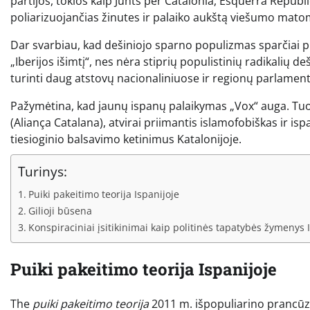
partijos, tokios kaip Junts per Catalonia, Esquerra Republ
poliarizuojančias žinutes ir palaiko aukštą viešumo mat
Dar svarbiau, kad dešiniojo sparno populizmas sparčiai ple
„Iberijos išimtį“, nes nėra stiprių populistinių radikalių de
turinti daug atstovų nacionaliniuose ir regionų parlamentu
Pažymėtina, kad jaunų ispanų palaikymas „Vox“ auga. Tuo p
(Aliança Catalana), atvirai priimantis islamofobiškas ir is
tiesioginio balsavimo ketinimus Katalonijoje.
Turinys:
Puiki pakeitimo teorija Ispanijoje
Gilioji būsena
Konspiraciniai įsitikinimai kaip politinės tapatybės žymenys 
Puiki pakeitimo teorija Ispanijoje
The
puiki pakeitimo teorija
2011 m. išpopuliarino prancūzų