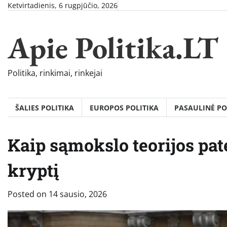
Skip
Ketvirtadienis, 6 rugpjūčio, 2026
to
content
Apie Politika.LT
Politika, rinkimai, rinkejai
ŠALIES POLITIKA
EUROPOS POLITIKA
PASAULINĖ PO
Kaip sąmokslo teorijos pat
kryptį
Posted on
14 sausio, 2026