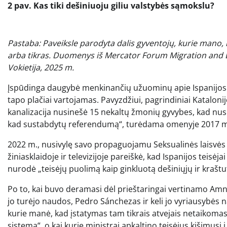
2 pav. Kas tiki dešiniuoju giliu valstybės sąmokslu?
Pastaba: Paveiksle parodyta dalis gyventojų, kurie mano, 
arba tikras. Duomenys iš Mercator Forum Migration and 
Vokietija, 2025 m.
Įspūdinga daugybė menkinančių užuominų apie Ispanijos te
tapo plačiai vartojamas. Pavyzdžiui, pagrindiniai Katalonijo
kanalizacija nusinešė 15 nekaltų žmonių gyvybes, kad nusi
kad sustabdytų referendumą“, turėdama omenyje 2017 m. i
2022 m., nusivylę savo propaguojamu Seksualinės laisvės 
žiniasklaidoje ir televizijoje pareiškė, kad Ispanijos teisėjai 
nurodė „teisėjų puolimą kaip ginkluotą dešiniųjų ir kraštu
Po to, kai buvo deramasi dėl prieštaringai vertinamo Amnest
jo turėjo naudos, Pedro Sánchezas ir keli jo vyriausybės nari
kurie manė, kad įstatymas tam tikrais atvejais netaikomas
sistemą“, o kai kurie ministrai apkaltino teisėjus kišimusi į 