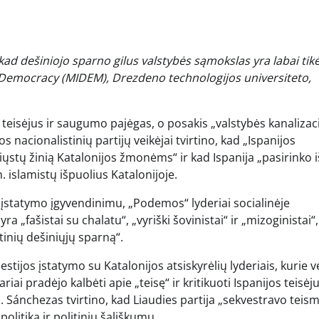
kad dešiniojo sparno gilus valstybės sąmokslas yra labai tik
Democracy (MIDEM), Drezdeno technologijos universiteto,
isėjus ir saugumo pajėgas, o posakis „valstybės kanalizaci
s nacionalistinių partijų veikėjai tvirtino, kad „Ispanijos
ųstų žinią Katalonijos žmonėms“ ir kad Ispanija „pasirinko i
slamistų išpuolius Katalonijoje.
įstatymo įgyvendinimu, „Podemos“ lyderiai socialinėje
yra „fašistai su chalatu“, „vyriški šovinistai“ ir „mizoginistai“,
tinių dešiniųjų sparną“.
ijos įstatymo su Katalonijos atsiskyrėlių lyderiais, kurie vė
ai pradėjo kalbėti apie „teisę“ ir kritikuoti Ispanijos teisėju
. Sánchezas tvirtino, kad Liaudies partija „sekvestravo teis
politiką ir politiniu šališkumu.