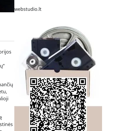
webstudio.lt
orijos
nų“
inančių
etu,
lioji
ę
stinės