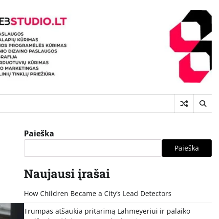
Paieška
Paieška
Naujausi įrašai
How Children Became a City’s Lead Detectors
Trumpas atšaukia pritarimą Lahmeyeriui ir palaiko