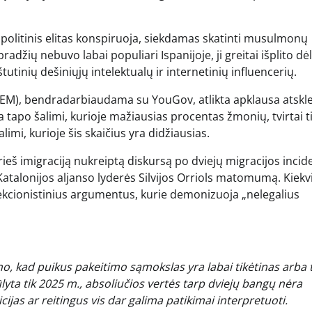
opolitinis elitas konspiruoja, siekdamas skatinti musulmonų
pradžių nebuvo labai populiari Ispanijoje, ji greitai išplito dė
štutinių dešiniųjų intelektualų ir internetinių influencerių.
M), bendradarbiaudama su YouGov, atlikta apklausa atskle
a tapo šalimi, kurioje mažiausias procentas žmonių, tvirtai t
imi, kurioje šis skaičius yra didžiausias.
rieš imigraciją nukreiptą diskursą po dviejų migracijos incid
o Katalonijos aljanso lyderės Silvijos Orriols matomumą. Kiek
tekcionistinius argumentus, kurie demonizuoja „nelegalius
o, kad puikus pakeitimo sąmokslas yra labai tikėtinas arba t
lyta tik 2025 m., absoliučios vertės tarp dviejų bangų nėra
cijas ar reitingus vis dar galima patikimai interpretuoti.