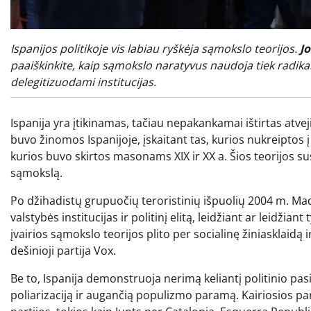
Ispanijos politikoje vis labiau ryškėja sąmokslo teorijos.
J
paaiškinkite, kaip sąmokslo naratyvus naudoja tiek radikal
delegitizuodami institucijas.
Ispanija yra įtikinamas, tačiau nepakankamai ištirtas atveji
buvo žinomos Ispanijoje, įskaitant tas, kurios nukreiptos
kurios buvo skirtos masonams XIX ir XX a. Šios teorijos s
sąmokslą.
Po džihadistų grupuočių teroristinių išpuolių 2004 m. Mad
valstybės institucijas ir politinį elitą, leidžiant ar leidžia
įvairios sąmokslo teorijos plito per socialinę žiniasklaidą ir
dešinioji partija Vox.
Be to, Ispanija demonstruoja nerimą keliantį politinio pasi
poliarizaciją ir augančią populizmo paramą. Kairiosios par