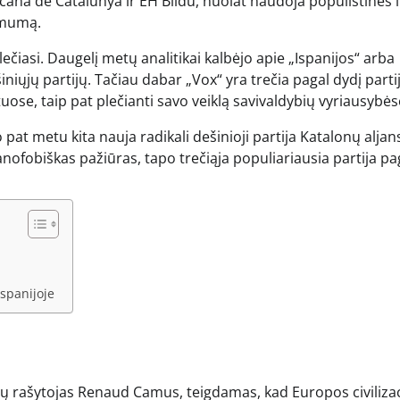
icana de Catalunya ir EH Bildu, nuolat naudoja populistines i
omumą.
čiasi. Daugelį metų analitikai kalbėjo apie „Ispanijos“ arba
šiniųjų partijų. Tačiau dabar „Vox“ yra trečia pagal dydį partij
ose, taip pat plečianti savo veiklą savivaldybių vyriausybės
at metu kita nauja radikali dešinioji partija Katalonų aljan
panofobiškas pažiūras, tapo trečiąja populiariausia partija pa
Ispanijoje
 rašytojas Renaud Camus, teigdamas, kad Europos civilizac