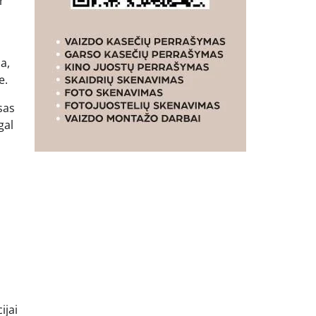
r
a,
e.
sas
gal
ijai