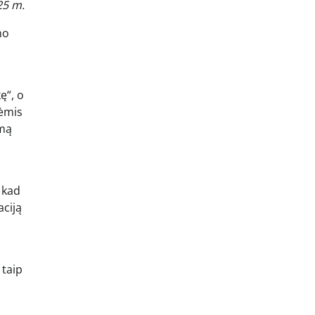
25 m.
no
ę“, o
nėmis
imą
 kad
aciją
 taip