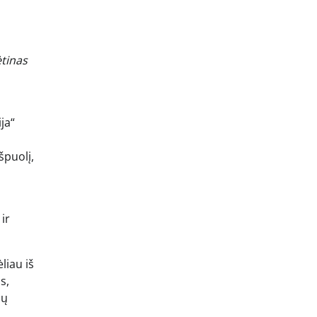
ėtinas
ja“
špuolį,
 ir
liau iš
s,
mų