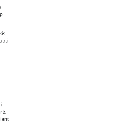
e
ip
is,
uoti
i
erė.
kiant