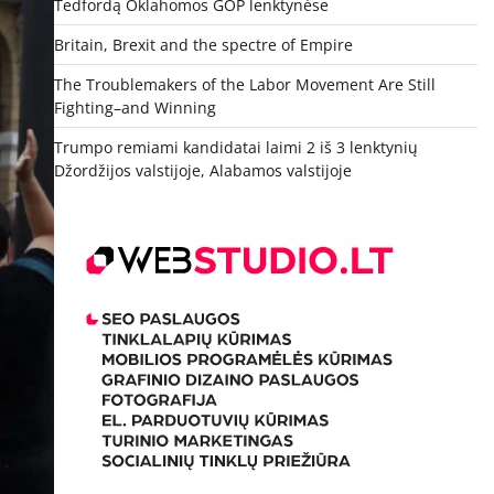
Tedfordą Oklahomos GOP lenktynėse
Britain, Brexit and the spectre of Empire
The Troublemakers of the Labor Movement Are Still
Fighting–and Winning
Trumpo remiami kandidatai laimi 2 iš 3 lenktynių
Džordžijos valstijoje, Alabamos valstijoje