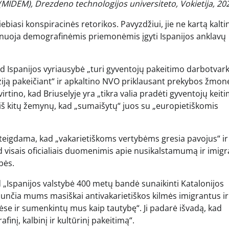
DEM), Drezdeno technologijos universiteto, Vokietija, 20
biasi konspiracinės retorikos. Pavyzdžiui, jie ne kartą kalti
lanuoja demografinėmis priemonėmis įgyti Ispanijos anklavų
ad Ispanijos vyriausybė „turi gyventojų pakeitimo darbotvark
iją pakeičiant“ ir apkaltino NVO priklausant prekybos žmo
tino, kad Briuselyje yra „tikra valia pradėti gyventojų keit
 iš kitų žemynų, kad „sumaišytų“ juos su „europietiškomis
s, teigdama, kad „vakarietiškoms vertybėms gresia pavojus“ ir
d visais oficialiais duomenimis apie nusikalstamumą ir imigr
bės.
ad „Ispanijos valstybė 400 metų bandė sunaikinti Katalonijos
iunčia mums masiškai antivakarietiškos kilmės imigrantus ir
se ir sumenkintų mus kaip tautybę“. Ji padarė išvadą, kad
inį, kalbinį ir kultūrinį pakeitimą“.