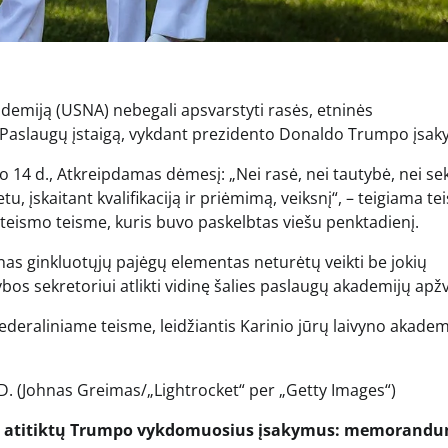
ademiją (USNA) nebegali apsvarstyti rasės, etninės
, Paslaugų įstaigą, vykdant prezidento Donaldo Trumpo įsa
o 14 d., Atkreipdamas dėmesį: „Nei rasė, nei tautybė, nei se
, įskaitant kvalifikaciją ir priėmimą, veiksnį“, – teigiama t
teismo teisme, kuris buvo paskelbtas viešu penktadienį.
as ginkluotųjų pajėgų elementas neturėtų veikti be jokių
ybos sekretoriui atlikti vidinę šalies paslaugų akademijų apž
eraliniame teisme, leidžiantis Karinio jūrų laivyno akadem
MD.
(Johnas Greimas/„Lightrocket“ per „Getty Images“)
 kad atitiktų Trumpo vykdomuosius įsakymus: memorand