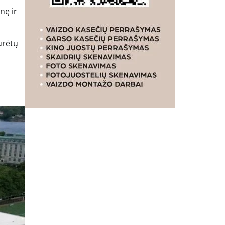
nę ir
urėtų