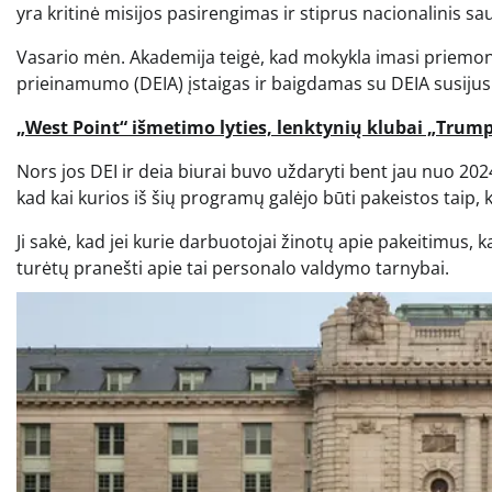
yra kritinė misijos pasirengimas ir stiprus nacionalinis s
Vasario mėn. Akademija teigė, kad mokykla imasi priemoni
prieinamumo (DEIA) įstaigas ir baigdamas su DEIA susiju
„West Point“ išmetimo lyties, lenktynių klubai „Trump
Nors jos DEI ir deia biurai buvo uždaryti bent jau nuo 20
kad kai kurios iš šių programų galėjo būti pakeistos taip, 
Ji sakė, kad jei kurie darbuotojai žinotų apie pakeitimus, k
turėtų pranešti apie tai personalo valdymo tarnybai.