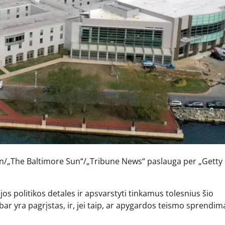
son/„The Baltimore Sun“/„Tribune News“ paslauga per „Getty
os politikos detales ir apsvarstyti tinkamus tolesnius šio
abar yra pagrįstas, ir, jei taip, ar apygardos teismo sprendim