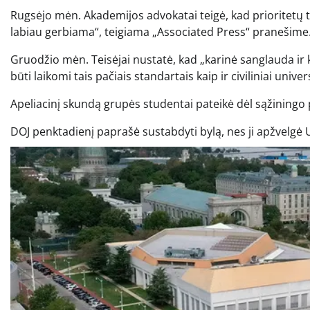
Rugsėjo mėn. Akademijos advokatai teigė, kad prioritetų t
labiau gerbiama“, teigiama „Associated Press“ pranešime
Gruodžio mėn. Teisėjai nustatė, kad „karinė sanglauda ir 
būti laikomi tais pačiais standartais kaip ir civiliniai univ
Apeliacinį skundą grupės studentai pateikė dėl sąžiningo
DOJ penktadienį paprašė sustabdyti bylą, nes ji apžvelgė 