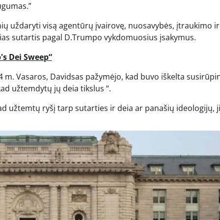
augumas.”
ų uždaryti visą agentūrų įvairovę, nuosavybės, įtraukimo ir
sias sutartis pagal D.Trumpo vykdomuosius įsakymus.
's Dei Sweep“
24 m. Vasaros, Davidsas pažymėjo, kad buvo iškelta susirūpi
kad užtemdytų jų deia tikslus “.
ad užtemtų ryšį tarp sutarties ir deia ar panašių ideologijų, j