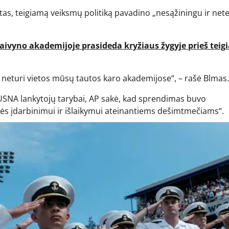
s, teigiamą veiksmų politiką pavadino „nesąžiningu ir nete
laivyno akademijoje prasideda kryžiaus žygyje prieš tei
ija neturi vietos mūsų tautos karo akademijose“, – rašė Blmas.
 USNA lankytojų tarybai, AP sakė, kad sprendimas buvo
ės įdarbinimui ir išlaikymui ateinantiems dešimtmečiams“.