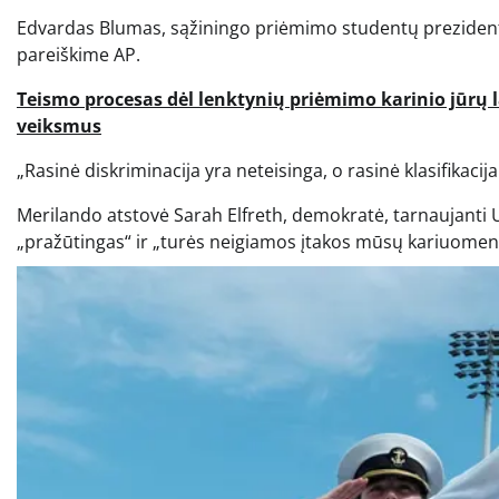
Edvardas Blumas, sąžiningo priėmimo studentų prezidenta
pareiškime AP.
Teismo procesas dėl lenktynių priėmimo karinio jūrų 
veiksmus
„Rasinė diskriminacija yra neteisinga, o rasinė klasifikac
Merilando atstovė Sarah Elfreth, demokratė, tarnaujanti
„pražūtingas“ ir „turės neigiamos įtakos mūsų kariuomen