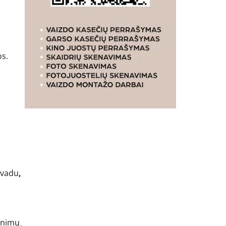
os.
vadu
,
tinimų