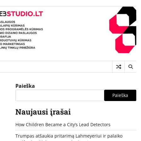
Paieška
Paieška
Naujausi įrašai
How Children Became a City’s Lead Detectors
Trumpas atšaukia pritarimą Lahmeyeriui ir palaiko