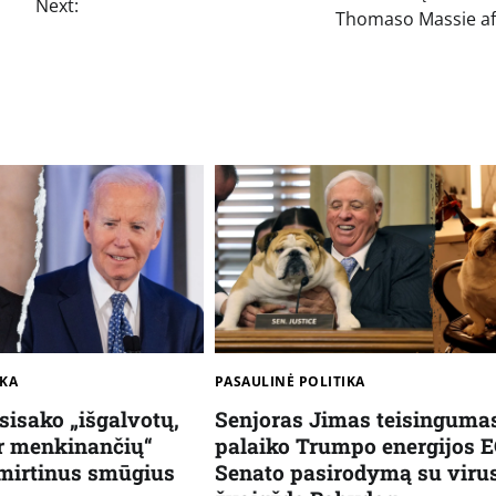
Next:
Thomaso Massie af
IKA
PASAULINĖ POLITIKA
sisako „išgalvotų,
Senjoras Jimas teisinguma
r menkinančių“
palaiko Trumpo energijos 
e mirtinus smūgius
Senato pasirodymą su viru