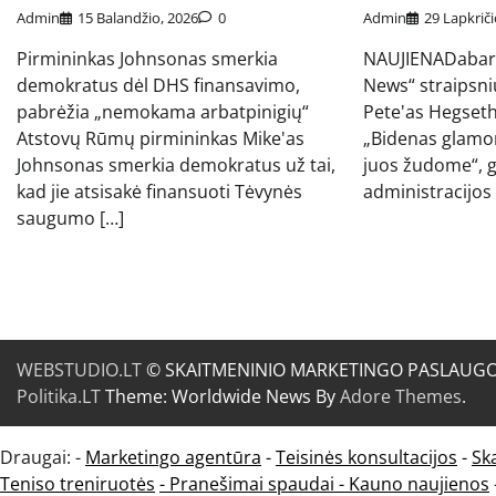
Admin
15 Balandžio, 2026
0
Admin
29 Lapkriči
Pirmininkas Johnsonas smerkia
NAUJIENADabar g
demokratus dėl DHS finansavimo,
News“ straipsni
pabrėžia „nemokama arbatpinigių“
Pete'as Hegseth
Atstovų Rūmų pirmininkas Mike'as
„Bidenas glamon
Johnsonas smerkia demokratus už tai,
juos žudome“,
kad jie atsisakė finansuoti Tėvynės
administracijos
saugumo […]
WEBSTUDIO.LT
© SKAITMENINIO MARKETINGO PASLAUGOS. SE
Politika.LT
Theme: Worldwide News By
Adore Themes
.
Draugai: -
Marketingo agentūra
-
Teisinės konsultacijos
-
Sk
Teniso treniruotės
- Pranešimai spaudai -
Kauno naujienos