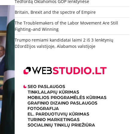
Tedfordą Oklahomos GOP lenktynėse
Britain, Brexit and the spectre of Empire
The Troublemakers of the Labor Movement Are Still
Fighting–and Winning
Trumpo remiami kandidatai laimi 2 iš 3 lenktynių
Džordžijos valstijoje, Alabamos valstijoje