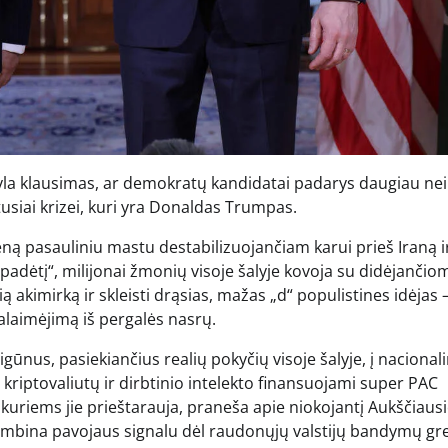
kyla klausimas, ar demokratų kandidatai padarys daugiau nei 
tusiai krizei, kuri yra Donaldas Trumpas.
eną pasauliniu mastu destabilizuojančiam karui prieš Iraną i
 padėtį“, milijonai žmonių visoje šalyje kovoja su didėjančio
ą akimirką ir skleisti drąsias, mažas „d“ populistines idėjas 
ralaimėjimą iš pergalės nasrų.
gūnus, pasiekiančius realių pokyčių visoje šalyje, į nacionali
 kriptovaliutų ir dirbtinio intelekto finansuojami super PAC
 kuriems jie prieštarauja, praneša apie niokojantį Aukščiaus
ambina pavojaus signalu dėl raudonųjų valstijų bandymų grei