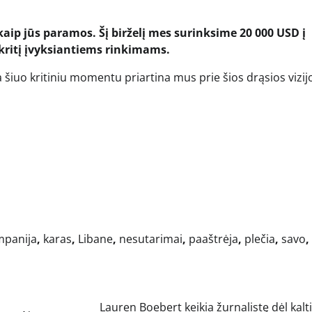
kaip jūs paramos. Šį birželį mes surinksime 20 000 USD į
kritį įvyksiantiems rinkimams.
šiuo kritiniu momentu priartina mus prie šios drąsios vizij
mpanija
,
karas
,
Libane
,
nesutarimai
,
paaštrėja
,
plečia
,
savo
,
Lauren Boebert keikia žurnalistę dėl kal