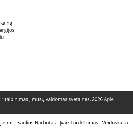
 kalną
ergijos
lų
r talpinimas į mūsų valdomas svetaines. 2026
Apie
jienos
-
Saulius Narbutas
-
Įvaizdžio kūrimas
-
Veidoskaita
-