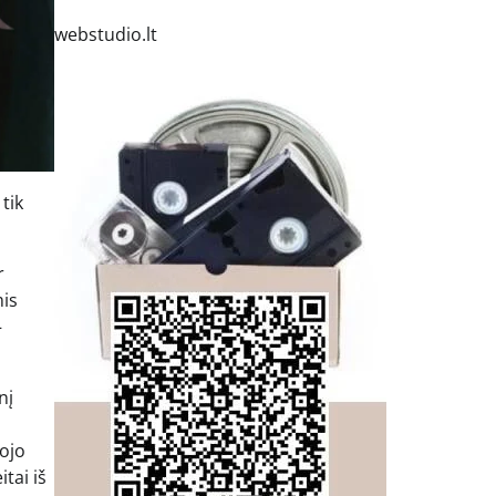
webstudio.lt
tik
r
mis
–
nį
iojo
tai iš