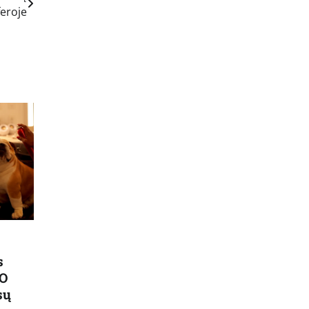
eroje
s
EO
sų