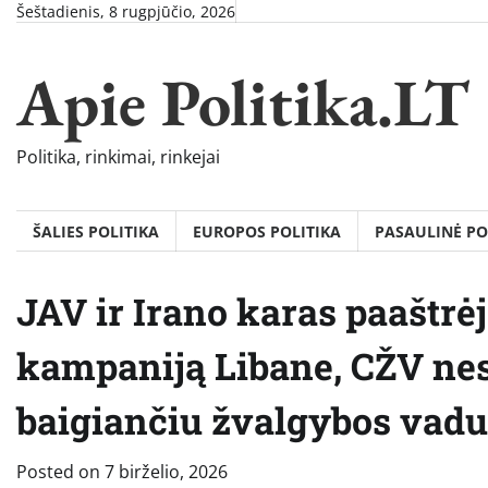
Skip
Šeštadienis, 8 rugpjūčio, 2026
to
content
Apie Politika.LT
Politika, rinkimai, rinkejai
ŠALIES POLITIKA
EUROPOS POLITIKA
PASAULINĖ PO
JAV ir Irano karas paaštrėj
kampaniją Libane, CŽV nes
baigiančiu žvalgybos vadu
Posted on
7 birželio, 2026