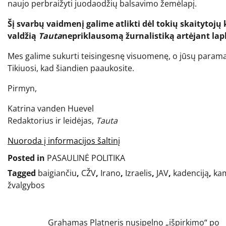
naujo perbraižyti juodaodžių balsavimo žemėlapį.
Šį svarbų vaidmenį galime atlikti dėl tokių skaitytojų 
valdžią
Tauta
nepriklausomą žurnalistiką artėjant lap
Mes galime sukurti teisingesnę visuomenę, o jūsų parama 
Tikiuosi, kad šiandien paaukosite.
Pirmyn,
Katrina vanden Huevel
Redaktorius ir leidėjas,
Tauta
Nuoroda į informacijos šaltinį
Posted in
PASAULINĖ POLITIKA
Tagged
baigiančiu
,
CŽV
,
Irano
,
Izraelis
,
JAV
,
kadenciją
,
ka
žvalgybos
Navigacija
Grahamas Platneris nusipelno „išpirkimo“ po