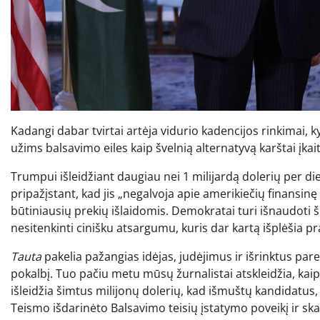
Kadangi dabar tvirtai artėja vidurio kadencijos rinkimai, 
užims balsavimo eiles kaip švelnią alternatyvą karštai įkai
Trumpui išleidžiant daugiau nei 1 milijardą dolerių per di
pripažįstant, kad jis „negalvoja apie amerikiečių finansinę
būtiniausių prekių išlaidomis. Demokratai turi išnaudoti ši
nesitenkinti cinišku atsargumu, kuris dar kartą išplėšia p
Tauta
pakelia pažangias idėjas, judėjimus ir išrinktus parei
pokalbį. Tuo pačiu metu mūsų žurnalistai atskleidžia, kaip
išleidžia šimtus milijonų dolerių, kad išmuštų kandidatus,
Teismo išdarinėto Balsavimo teisių įstatymo poveikį ir sk