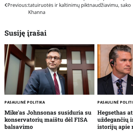
Previous:
tatuiruotės ir kaltinimų piktnaudžiavimu, sako
tarp
Khanna
įrašų
Susiję įrašai
PASAULINĖ POLITIKA
PASAULINĖ POLIT
Mike'as Johnsonas susiduria su
Hegsethas at
konservatorių maištu dėl FISA
uždegančių i
balsavimo
istorijų api