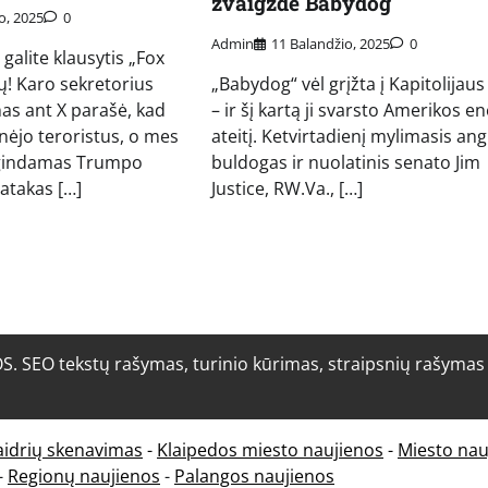
žvaigžde Babydog
o, 2025
0
Admin
11 Balandžio, 2025
0
alite klausytis „Fox
ų! Karo sekretorius
„Babydog“ vėl grįžta į Kapitolijaus
as ant X parašė, kad
– ir šį kartą ji svarsto Amerikos en
ėjo teroristus, o mes
ateitį. Ketvirtadienį mylimasis ang
 gindamas Trumpo
buldogas ir nuolatinis senato Jim
 atakas […]
Justice, RW.Va., […]
O tekstų rašymas, turinio kūrimas, straipsnių rašymas i
aidrių skenavimas
-
Klaipedos miesto naujienos
-
Miesto nau
-
Regionų naujienos
-
Palangos naujienos