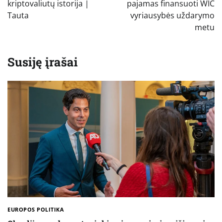
įrašų
kriptovaliutų istorija |
pajamas finansuoti WIC
Tauta
vyriausybės uždarymo
metu
Susiję įrašai
EUROPOS POLITIKA