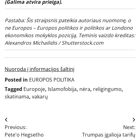
(Galima atvira prieiga).
Pastaba: Šis straipsnis pateikia autoriaus nuomonę, o
ne Europos – Europos politikos ir politikos ar Londono
ekonomikos mokyklos poziciją. Teminis vaizdo kreditas:
Alexandros Michailidis
/ Shutterstock.com
Nuoroda į informacijos šaltinį
Posted in
EUROPOS POLITIKA
Tagged
Europoje
,
Islamofobija
,
nėra
,
religingumo
,
skatinama
,
vakarų
Navigacija
Previous:
Next:
tarp
Pete'o Hegsetho
Trumpas įgalioja tarifų