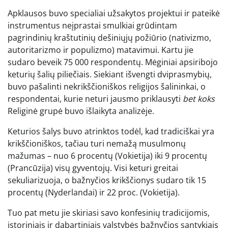
Apklausos buvo specialiai užsakytos projektui ir pateikė
instrumentus neįprastai smulkiai grūdintam
pagrindinių kraštutinių dešiniųjų požiūrio (nativizmo,
autoritarizmo ir populizmo) matavimui. Kartu jie
sudaro beveik 75 000 respondentų. Mėginiai apsiribojo
keturių šalių piliečiais. Siekiant išvengti dviprasmybių,
buvo pašalinti nekrikščioniškos religijos šalininkai, o
respondentai, kurie neturi jausmo priklausyti
bet koks
Religinė grupė buvo išlaikyta analizėje.
Keturios šalys buvo atrinktos todėl, kad tradiciškai yra
krikščioniškos, tačiau turi nemažą musulmonų
mažumas – nuo 6 procentų (Vokietija) iki 9 procentų
(Prancūzija) visų gyventojų. Visi keturi greitai
sekuliarizuoja, o bažnyčios krikščionys sudaro tik 15
procentų (Nyderlandai) ir 22 proc. (Vokietija).
Tuo pat metu jie skiriasi savo konfesinių tradicijomis,
istoriniais ir dabartiniais valstybės bažnyčios santykiais