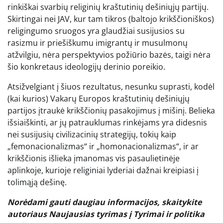
rinkiškai svarbių religinių kraštutinių dešiniųjų partijų.
Skirtingai nei JAV, kur tam tikros (baltojo krikščioniškos)
religingumo sruogos yra glaudžiai susijusios su
rasizmu ir priešiškumu imigrantų ir musulmonų
atžvilgiu, nėra perspektyvios požiūrio bazės, taigi nėra
šio konkretaus ideologijų derinio poreikio.
Atsižvelgiant į šiuos rezultatus, nesunku suprasti, kodėl
(kai kurios) Vakarų Europos kraštutinių dešiniųjų
partijos įtraukė krikščionių pasakojimus į mišinį. Belieka
išsiaiškinti, ar jų patrauklumas rinkėjams yra didesnis
nei susijusių civilizacinių strategijų, tokių kaip
„femonacionalizmas“ ir „homonacionalizmas“, ir ar
krikščionis išlieka įmanomas vis pasaulietinėje
aplinkoje, kurioje religiniai lyderiai dažnai kreipiasi į
tolimąją dešinę.
Norėdami gauti daugiau informacijos, skaitykite
autoriaus
Naujausias tyrimas
į
Tyrimai ir politika