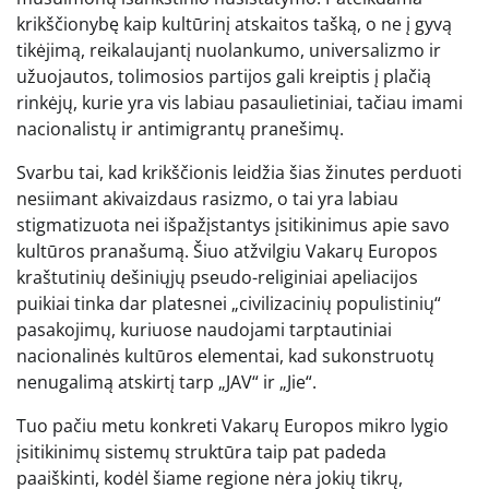
krikščionybę kaip kultūrinį atskaitos tašką, o ne į gyvą
tikėjimą, reikalaujantį nuolankumo, universalizmo ir
užuojautos, tolimosios partijos gali kreiptis į plačią
rinkėjų, kurie yra vis labiau pasaulietiniai, tačiau imami
nacionalistų ir antimigrantų pranešimų.
Svarbu tai, kad krikščionis leidžia šias žinutes perduoti
nesiimant akivaizdaus rasizmo, o tai yra labiau
stigmatizuota nei išpažįstantys įsitikinimus apie savo
kultūros pranašumą. Šiuo atžvilgiu Vakarų Europos
kraštutinių dešiniųjų pseudo-religiniai apeliacijos
puikiai tinka dar platesnei „civilizacinių populistinių“
pasakojimų, kuriuose naudojami tarptautiniai
nacionalinės kultūros elementai, kad sukonstruotų
nenugalimą atskirtį tarp „JAV“ ir „Jie“.
Tuo pačiu metu konkreti Vakarų Europos mikro lygio
įsitikinimų sistemų struktūra taip pat padeda
paaiškinti, kodėl šiame regione nėra jokių tikrų,