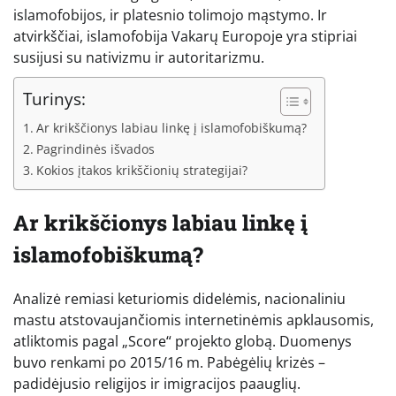
islamofobijos, ir platesnio tolimojo mąstymo. Ir
atvirkščiai, islamofobija Vakarų Europoje yra stipriai
susijusi su nativizmu ir autoritarizmu.
Turinys:
Ar krikščionys labiau linkę į islamofobiškumą?
Pagrindinės išvados
Kokios įtakos krikščionių strategijai?
Ar krikščionys labiau linkę į
islamofobiškumą?
Analizė remiasi keturiomis didelėmis, nacionaliniu
mastu atstovaujančiomis internetinėmis apklausomis,
atliktomis pagal „Score“ projekto globą. Duomenys
buvo renkami po 2015/16 m. Pabėgėlių krizės –
padidėjusio religijos ir imigracijos paauglių.