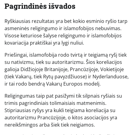
Pagrindinės išvados
Ryškiausias rezultatas yra bet kokio esminio ryšio tarp
asmeninės religingumo ir islamofobijos nebuvimas.
Visose keturiose šalyse religingumo ir islamofobijos
kovariacija praktiškai yra lygi nuliui.
Priešingai, islamofobija rodo tvirtą ir teigiamą ryšį tiek
su nativizmu, tiek su autoritarizmu. Šios koreliacijos
galioja Didžiojoje Britanijoje, Prancūzijoje, Vokietijoje
(tiek Vakarų, tiek Rytų pavyzdžiuose) ir Nyderlanduose,
ir tai rodo bendrą Vakarų Europos modelį.
Religingumas taip pat pasižymi tik silpnais ryšiais su
trimis pagrindiniais tolimaisiais matmenimis.
Stipriausias ryšys yra kukli teigiama koreliacija su
autoritarizmu Prancūzijoje, o kitos asociacijos yra
nereikšmingos arba šiek tiek neigiamos.