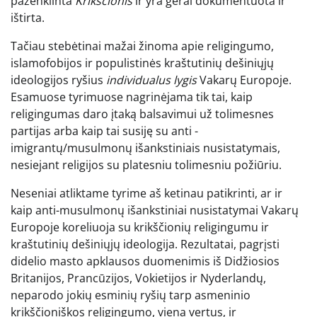
paženklinta
Krikščionis
ir yra gerai dokumentuota ir
ištirta.
Tačiau stebėtinai mažai žinoma apie religingumo,
islamofobijos ir populistinės kraštutinių dešiniųjų
ideologijos ryšius
individualus
lygis
Vakarų Europoje.
Esamuose tyrimuose nagrinėjama tik tai, kaip
religingumas daro įtaką balsavimui už tolimesnes
partijas arba kaip tai susiję su anti -
imigrantų/musulmonų išankstiniais nusistatymais,
nesiejant religijos su platesniu tolimesniu požiūriu.
Neseniai atliktame tyrime aš ketinau patikrinti, ar ir
kaip anti-musulmonų išankstiniai nusistatymai Vakarų
Europoje koreliuoja su krikščionių religingumu ir
kraštutinių dešiniųjų ideologija. Rezultatai, pagrįsti
didelio masto apklausos duomenimis iš Didžiosios
Britanijos, Prancūzijos, Vokietijos ir Nyderlandų,
neparodo jokių esminių ryšių tarp asmeninio
krikščioniškos religingumo, viena vertus, ir