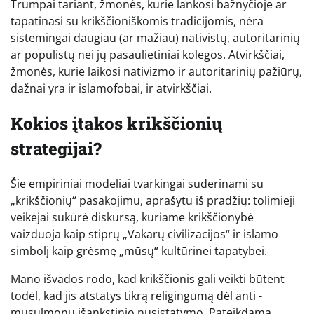
Trumpai tariant, žmonės, kurie lankosi bažnyčioje ar
tapatinasi su krikščioniškomis tradicijomis, nėra
sistemingai daugiau (ar mažiau) nativistų, autoritarinių
ar populistų nei jų pasaulietiniai kolegos. Atvirkščiai,
žmonės, kurie laikosi nativizmo ir autoritarinių pažiūrų,
dažnai yra ir islamofobai, ir atvirkščiai.
Kokios įtakos krikščionių
strategijai?
Šie empiriniai modeliai tvarkingai suderinami su
„krikščionių“ pasakojimu, aprašytu iš pradžių: tolimieji
veikėjai sukūrė diskursą, kuriame krikščionybė
vaizduoja kaip stiprų „Vakarų civilizacijos“ ir islamo
simbolį kaip grėsmę „mūsų“ kultūrinei tapatybei.
Mano išvados rodo, kad krikščionis gali veikti būtent
todėl, kad jis atstatys tikrą religingumą dėl anti -
musulmonų išankstinio nusistatymo. Pateikdama