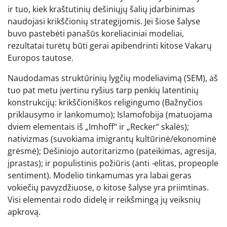
ir tuo, kiek kraštutinių dešiniųjų šalių įdarbinimas
naudojasi krikščionių strategijomis. Jei šiose šalyse
buvo pastebėti panašūs koreliaciniai modeliai,
rezultatai turėtų būti gerai apibendrinti kitose Vakarų
Europos tautose.
Naudodamas struktūrinių lygčių modeliavimą (SEM), aš
tuo pat metu įvertinu ryšius tarp penkių latentinių
konstrukcijų: krikščioniškos religingumo (Bažnyčios
priklausymo ir lankomumo); Islamofobija (matuojama
dviem elementais iš „Imhoff“ ir „Recker“ skalės);
nativizmas (suvokiama imigrantų kultūrinė/ekonominė
grėsmė); Dešiniojo autoritarizmo (pateikimas, agresija,
įprastas); ir populistinis požiūris (anti -elitas, propeople
sentiment). Modelio tinkamumas yra labai geras
vokiečių pavyzdžiuose, o kitose šalyse yra priimtinas.
Visi elementai rodo didelę ir reikšmingą jų veiksnių
apkrovą.