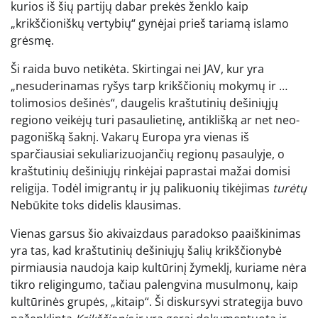
kurios iš šių partijų dabar prekės ženklo kaip
„krikščioniškų vertybių“ gynėjai prieš tariamą islamo
grėsmę.
Ši raida buvo netikėta. Skirtingai nei JAV, kur yra
„nesuderinamas ryšys tarp krikščionių mokymų ir …
tolimosios dešinės“, daugelis kraštutinių dešiniųjų
regiono veikėjų turi pasaulietinę, antiklišką ar net neo-
pagonišką šaknį. Vakarų Europa yra vienas iš
sparčiausiai sekuliarizuojančių regionų pasaulyje, o
kraštutinių dešiniųjų rinkėjai paprastai mažai domisi
religija. Todėl imigrantų ir jų palikuonių tikėjimas
turėtų
Nebūkite toks didelis klausimas.
Vienas garsus šio akivaizdaus paradokso paaiškinimas
yra tas, kad kraštutinių dešiniųjų šalių krikščionybė
pirmiausia naudoja kaip kultūrinį žymeklį, kuriame nėra
tikro religingumo, tačiau palengvina musulmonų, kaip
kultūrinės grupės, „kitaip“. Ši diskursyvi strategija buvo