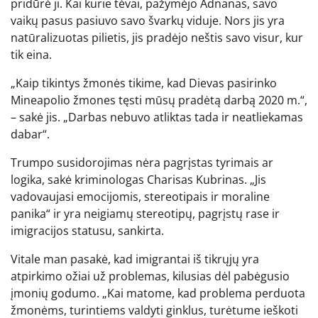
pridūrė ji. Kai kurie tėvai, pažymėjo Adnanas, savo
vaikų pasus pasiuvo savo švarkų viduje. Nors jis yra
natūralizuotas pilietis, jis pradėjo neštis savo visur, kur
tik eina.
„Kaip tikintys žmonės tikime, kad Dievas pasirinko
Mineapolio žmones tęsti mūsų pradėtą ​​darbą 2020 m.“,
– sakė jis. „Darbas nebuvo atliktas tada ir neatliekamas
dabar“.
Trumpo susidorojimas nėra pagrįstas tyrimais ar
logika, sakė kriminologas Charisas Kubrinas. „Jis
vadovaujasi emocijomis, stereotipais ir moraline
panika“ ir yra neigiamų stereotipų, pagrįstų rase ir
imigracijos statusu, sankirta.
Vitale man pasakė, kad imigrantai iš tikrųjų yra
atpirkimo ožiai už problemas, kilusias dėl pabėgusio
įmonių godumo. „Kai matome, kad problema perduota
žmonėms, turintiems valdyti ginklus, turėtume ieškoti