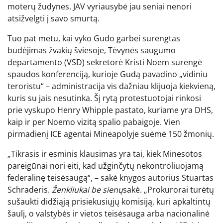
moterų žudynes. JAV vyriausybė jau seniai nenori
atsižvelgti į savo smurtą.
Tuo pat metu, kai vyko Gudo garbei surengtas
budėjimas žvakių šviesoje, Tėvynės saugumo
departamento (VSD) sekretorė Kristi Noem surengė
spaudos konferenciją, kurioje Gudą pavadino „vidiniu
teroristu“ – administracija vis dažniau klijuoja kiekvieną,
kuris su jais nesutinka. Šį rytą protestuotojai rinkosi
prie vyskupo Henry Whipple pastato, kuriame yra DHS,
kaip ir per Noemo vizitą spalio pabaigoje. Vien
pirmadienį ICE agentai Mineapolyje suėmė 150 žmonių.
„Tikrasis ir esminis klausimas yra tai, kiek Minesotos
pareigūnai nori eiti, kad užginčytų nekontroliuojamą
federalinę teisėsaugą“, – sakė knygos autorius Stuartas
Schraderis.
Ženkliukai be sienų
sakė. „Prokurorai turėtų
sušaukti didžiąją prisiekusiųjų komisiją, kuri apkaltintų
šaulį, o valstybės ir vietos teisėsauga arba nacionalinė