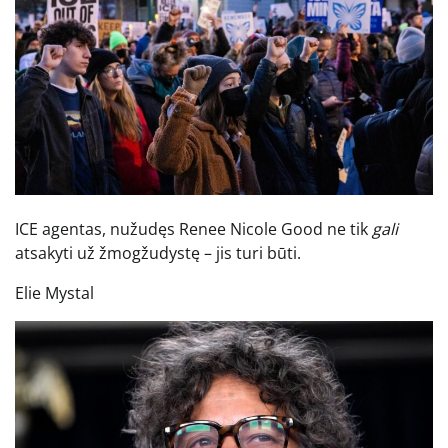
ICE agentas, nužudęs Renee Nicole Good ne tik
gali
atsakyti už žmogžudystę – jis turi būti.
Elie Mystal