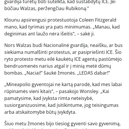
gvardija turėtų būti sutelkta, kad sustabdytų ICE. Jei
būčiau Walzas, peržengčiau Rubikoną.”
Klounu apsirengusi protestuotoja Coleen Fitzgerald
mano, kad tyrimas yra pats minimumas. „Manau, kad
deginimas ant laužo nėra išeitis“, – sakė ji.
Nors Walzas budi Nacionalinė gvardija, neaišku, ar bus
siekiama numalšinti protestus, ar pasipriešinti ICE. Šio
ryto protesto metu eilė kaukėtų ICE agentų pastūmėjo
bendruomenės narius atgal ir į minią metė dūmų
bombas. „Naciai!” šaukė žmonės. „LEDAS dabar!”
„Mineapolio gyventojai ne kartą parodė, kad mes labai
rūpinamės vieni kitais“, – pasakojo Wonsley. „Kai
pamatysime, kad įvyksta rimta neteisybė,
susiorganizuosime, kad įsitikintume, jog teisingumas
arba atskaitomybė būtų įvykdyta.
Šiuo metu žmonės bijo tiesiog gyventi savo gyvenimą,