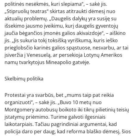
politinės nesėkmės, kuri slepiama“, – sakė jis.
„Stipruolių teatras“ skirtas atitraukti dėmesį nuo
aktualių problemų. „Daugelis dalykų yra susiję su
išsekimo jausmo įveikimu, kurį daugelis gyventojų
jaučia bėgančios įmonės galios akivaizdoje“, – aiškino
jis. „Jis sukuria tokį toksišką vyriškumą, kuris ieško
prieglobsčio karinės galios spąstuose, nesvarbu, ar tai
įsiveržia į Venesuelą, ar persekioja Lotynų Amerikos
namų tvarkytojus Mineapolio gatvėje.
Skelbimų politika
Protestai yra svarbūs, bet „mums taip pat reikia
organizuoti”, – sakė jis. „Buvo 10 metų nuo
Montgomery autobusų boikoto iki tikrų pilietinių teisių
įstatymų priėmimo. Turime galvoti ilgesniais
laikotarpiais. Tačiau pagrindiniai argumentai, kad
policija daro per daug, kad reforma blaško dėmesį, šios