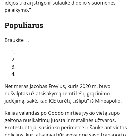
idėjos tikrai įstrigo ir sulaukė didelio visuomenės
palaikymo.”
Populiarus
„Perbraukite kairėn, kad pamatytumėte daugiau autorių“
Braukite →
Net meras Jacobas Frey'us, kuris 2020 m. buvo
nušvilptas už atsisakymą remti lėšų grąžinimo
judėjimą, sakė, kad ICE turėtų „išlipti“ iš Mineapolio.
Kelias valandas po Goodo mirties įvykio vietą supo
geltona nusikaltimų juosta ir metalinės užtvaros.
Protestuotojai susirinko perimetre ir šaukė ant vietos
policijos, kuri atsainiai būriavosi prie savo transporto