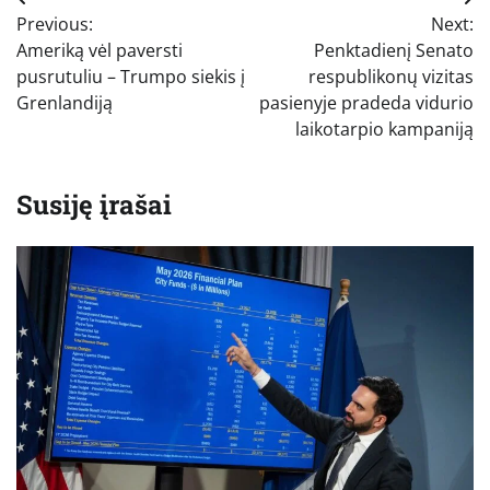
Navigacija
Previous:
Next:
tarp
Ameriką vėl paversti
Penktadienį Senato
įrašų
pusrutuliu – Trumpo siekis į
respublikonų vizitas
Grenlandiją
pasienyje pradeda vidurio
laikotarpio kampaniją
Susiję įrašai