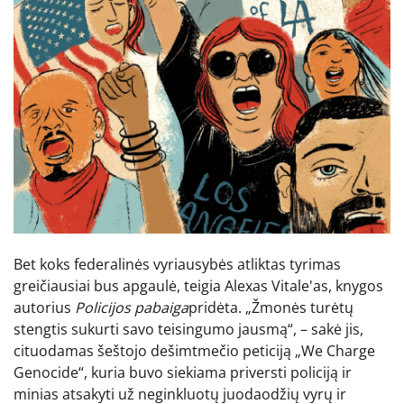
Bet koks federalinės vyriausybės atliktas tyrimas
greičiausiai bus apgaulė, teigia Alexas Vitale'as, knygos
autorius
Policijos pabaiga
pridėta. „Žmonės turėtų
stengtis sukurti savo teisingumo jausmą“, – sakė jis,
cituodamas šeštojo dešimtmečio peticiją „We Charge
Genocide“, kuria buvo siekiama priversti policiją ir
minias atsakyti už neginkluotų juodaodžių vyrų ir