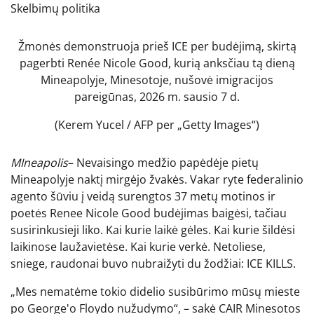
Skelbimų politika
Žmonės demonstruoja prieš ICE per budėjimą, skirtą
pagerbti Renée Nicole Good, kurią anksčiau tą dieną
Mineapolyje, Minesotoje, nušovė imigracijos
pareigūnas, 2026 m. sausio 7 d.
(Kerem Yucel / AFP per „Getty Images“)
M
Ineapolis
– Nevaisingo medžio papėdėje pietų
Mineapolyje naktį mirgėjo žvakės. Vakar ryte federalinio
agento šūviu į veidą surengtos 37 metų motinos ir
poetės Renee Nicole Good budėjimas baigėsi, tačiau
susirinkusieji liko. Kai kurie laikė gėles. Kai kurie šildėsi
laikinose laužavietėse. Kai kurie verkė. Netoliese,
sniege, raudonai buvo nubraižyti du žodžiai: ICE KILLS.
„Mes nematėme tokio didelio susibūrimo mūsų mieste
po George'o Floydo nužudymo“, – sakė CAIR Minesotos