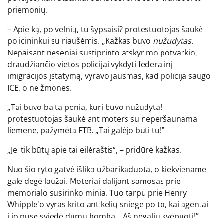
priemonių.
– Apie ką, po velnių, tu šypsaisi? protestuotojas šaukė
policininkui su riaušėmis. „Kažkas buvo
nužudytas
.
Nepaisant neseniai sustiprinto atskyrimo potvarkio,
draudžiančio vietos policijai vykdyti federalinį
imigracijos įstatymą, vyravo jausmas, kad policija saugo
ICE, o ne žmones.
„Tai buvo balta ponia, kuri buvo nužudyta!
protestuotojas šaukė ant moters su neperšaunama
liemene, pažymėta FTB. „Tai galėjo būti tu!”
„Jei tik būtų apie tai eilėraštis“, – pridūrė kažkas.
Nuo šio ryto gatvė išliko užbarikaduota, o kiekviename
gale degė laužai. Moteriai dalijant samosas prie
memorialo susirinko minia. Tuo tarpu prie Henry
Whipple'o vyras krito ant kelių sniege po to, kai agentai
į jo pusę sviedė dūmų bombą. „Aš negaliu kvėpuoti!”