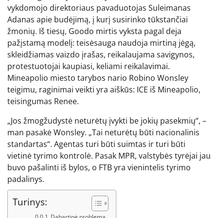
vykdomojo direktoriaus pavaduotojas Suleimanas
Adanas apie budėjimą, į kurį susirinko tūkstančiai
žmonių. Iš tiesų, Goodo mirtis vyksta pagal deja
pažįstamą modelį: teisėsauga naudoja mirtiną jėgą,
skleidžiamas vaizdo įrašas, reikalaujama savigynos,
protestuotojai kaupiasi, keliami reikalavimai.
Mineapolio miesto tarybos nario Robino Wonsley
teigimu, raginimai veikti yra aiškūs: ICE iš Mineapolio,
teisingumas Renee.
„Jos žmogžudystė neturėtų įvykti be jokių pasekmių“, –
man pasakė Wonsley. „Tai neturėtų būti nacionalinis
standartas“. Agentas turi būti suimtas ir turi būti
vietinė tyrimo kontrolė. Pasak MPR, valstybės tyrėjai jau
buvo pašalinti iš bylos, o FTB yra vienintelis tyrimo
padalinys.
Turinys:
Dabartinė problema