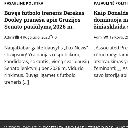
PASAULINĖ POLITIKA
PASAULINĖ POLIT
Buvęs futbolo treneris Derekas
Kaip Donald
Dooley praneša apie Gruzijos
dominuoja na
Senato pasiūlymą 2026 m.
žiniasklaida
Admin
4 Rugpjūčio, 2025
0
Admin
19 Kovo, 2
NaujaDabar galite klausytis „Fox News“
„Associated Pres
straipsnių! Yra naujas respublikonų
rūmų mėgstamiau
kandidatas, šokantis į vieną svarbiausių
atsitraukimas yr
Senato lenktynių per 2026 m. Vidurio
žeminanti: „„ A
rinkimus. Buvęs ilgametis futbolo
savo istoriją api
treneris […]