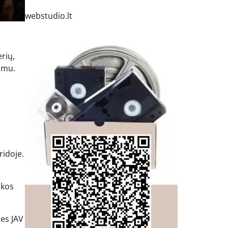
webstudio.lt
rių,
kumu.
ridoje.
akos
nes JAV