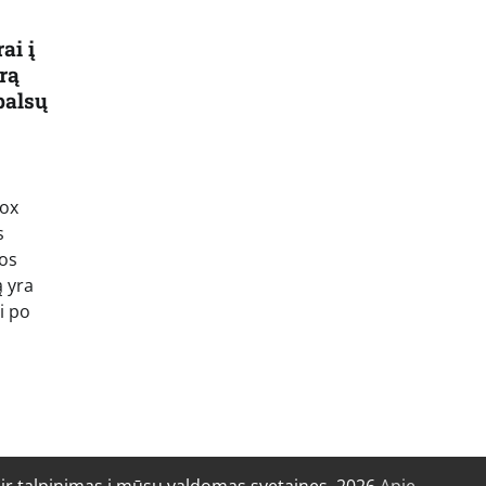
ai į
rą
balsų
Fox
s
Los
 yra
i po