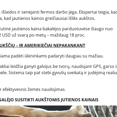
laidos ir senėjanti fermos darbo jėga. Ekspertai teigia, ka
 kad jautienos kainos greičiausiai išliks aukštos.
tinė jautienos kaina bakalėjos parduotuvėse išaugo nuo
12 USD už svarą po metų – maždaug 18 proc.
 AUKŠČIŲ – IR AMERIKIEČIAI NEPAKANKANT
 siekiama padėti ūkininkams padaryti daugiau su mažiau.
liai leidžia ganyti galvijus be tvorų, naudojant GPS, garso i
e. Sistema taip pat stebi gyvulių sveikatą ir judėjimą realiu 
ir efektyvesnis žemės naudojimas.
GALĖJO SUSITIKTI AUKŠTOMIS JUTIENOS KAINAIS