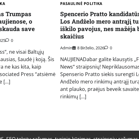
IKA
PASAULINĖ POLITIKA
as Trumpas
Spencerio Pratto kandidatūr
ujienose, o
Los Andželo mero antrąjį tu
 skauda save
iškilo pavojus, nes mažėja 
skaičius
025
0
Admin
8 Birželio, 2026
0
s“, ne visai Baltųjų
sias, šaudė į koją. Šis
NAUJIENADabar galite klausytis „
a ne kas kita, kaip
News“ straipsnių! Nepriklausoma
ssociated Press “atsiėmė
Spenserio Pratto siekis surengti 
e […]
Andželo mero rinkimų antrąjį turą
ant plauko, praėjus beveik savaite
rinkimų […]