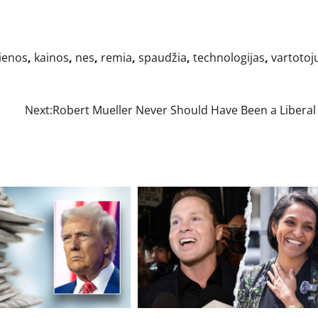
tienos
,
kainos
,
nes
,
remia
,
spaudžia
,
technologijas
,
vartotoj
Next:
Robert Mueller Never Should Have Been a Liberal