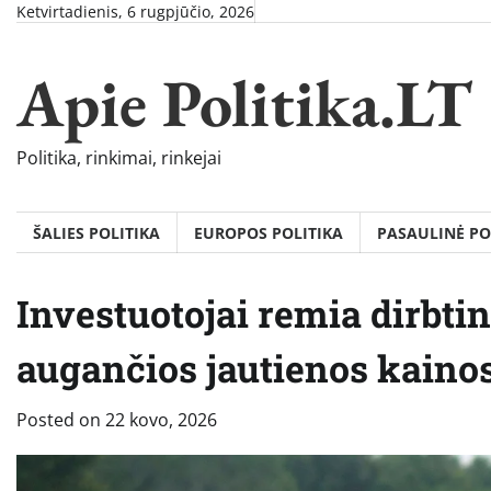
Skip
Ketvirtadienis, 6 rugpjūčio, 2026
to
content
Apie Politika.LT
Politika, rinkimai, rinkejai
ŠALIES POLITIKA
EUROPOS POLITIKA
PASAULINĖ PO
Investuotojai remia dirbtin
augančios jautienos kainos
Posted on
22 kovo, 2026