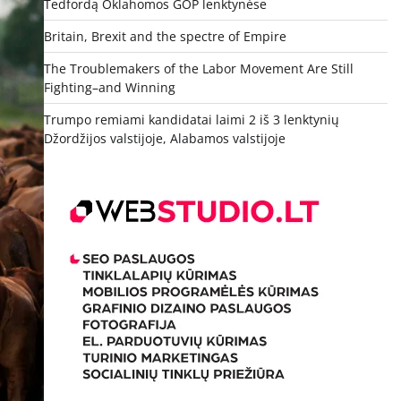
Tedfordą Oklahomos GOP lenktynėse
Britain, Brexit and the spectre of Empire
The Troublemakers of the Labor Movement Are Still
Fighting–and Winning
Trumpo remiami kandidatai laimi 2 iš 3 lenktynių
Džordžijos valstijoje, Alabamos valstijoje