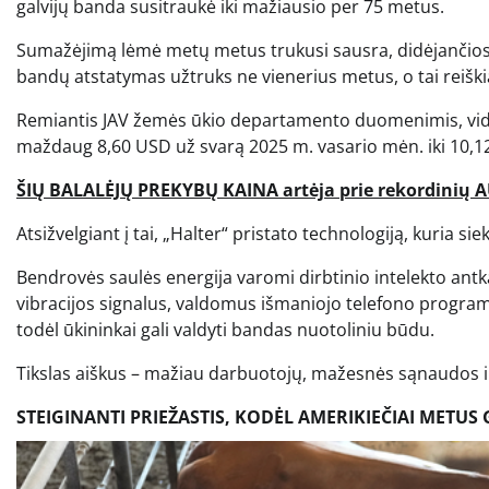
galvijų banda susitraukė iki mažiausio per 75 metus.
Sumažėjimą lėmė metų metus trukusi sausra, didėjančios iš
bandų atstatymas užtruks ne vienerius metus, o tai reiškia,
Remiantis JAV žemės ūkio departamento duomenimis, vidu
maždaug 8,60 USD už svarą 2025 m. vasario mėn. iki 10,
ŠIŲ BALALĖJŲ PREKYBŲ KAINA artėja prie rekordinių
Atsižvelgiant į tai, „Halter“ pristato technologiją, kuria
Bendrovės saulės energija varomi dirbtinio intelekto antkak
vibracijos signalus, valdomus išmaniojo telefono programėl
todėl ūkininkai gali valdyti bandas nuotoliniu būdu.
Tikslas aiškus – mažiau darbuotojų, mažesnės sąnaudos 
STEIGINANTI PRIEŽASTIS, KODĖL AMERIKIEČIAI METUS 