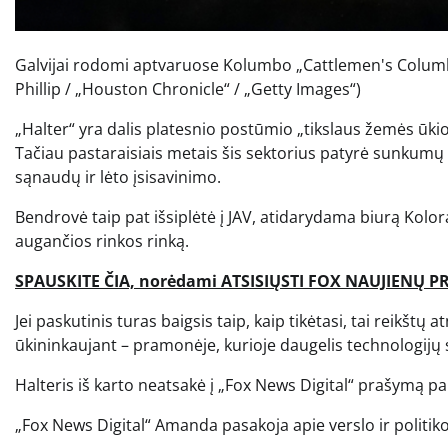
Galvijai rodomi aptvaruose Kolumbo „Cattlemen's Columbus
Phillip / „Houston Chronicle“ / „Getty Images“)
„Halter“ yra dalis platesnio postūmio „tikslaus žemės ūki
Tačiau pastaraisiais metais šis sektorius patyrė sunkumų –
sąnaudų ir lėto įsisavinimo.
Bendrovė taip pat išsiplėtė į JAV, atidarydama biurą Kolo
augančios rinkos rinką.
SPAUSKITE ČIA, norėdami ATSISIŲSTI FOX NAUJIENŲ
Jei paskutinis turas baigsis taip, kaip tikėtasi, tai reikštų 
ūkininkaujant – pramonėje, kurioje daugelis technologijų
Halteris iš karto neatsakė į „Fox News Digital“ prašymą p
„Fox News Digital“ Amanda pasakoja apie verslo ir politiko