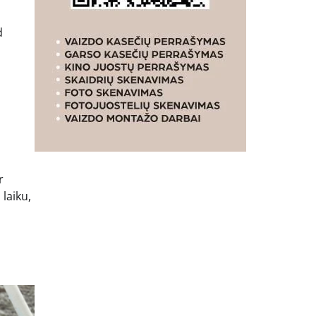
d
r
laiku,