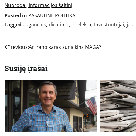
Nuoroda į informacijos šaltinį
Posted in
PASAULINĖ POLITIKA
Tagged
augančios
,
dirbtinio
,
intelekto
,
Investuotojai
,
jau
Navigacija
Previous:
Ar Irano karas sunaikins MAGA?
tarp
Susiję įrašai
įrašų