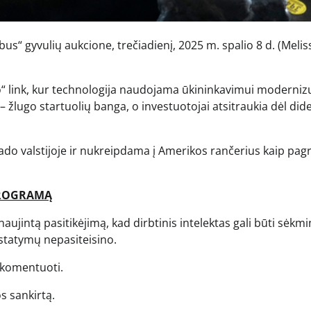
“ gyvulių aukcione, trečiadienį, 2025 m. spalio 8 d.
(Melis
o“ link, kur technologija naudojama ūkininkavimui modernizu
 žlugo startuolių banga, o investuotojai atsitraukia dėl dide
rado valstijoje ir nukreipdama į Amerikos rančerius kaip pag
 PROGRAMĄ
atnaujintą pasitikėjimą, kad dirbtinis intelektas gali būti sėkm
 statymų nepasiteisino.
akomentuoti.
s sankirtą.