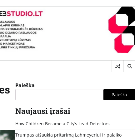
Paieška
nes
Paieška
Naujausi įrašai
How Children Became a City’s Lead Detectors
Trumpas atšaukia pritarimą Lahmeyeriui ir palaiko