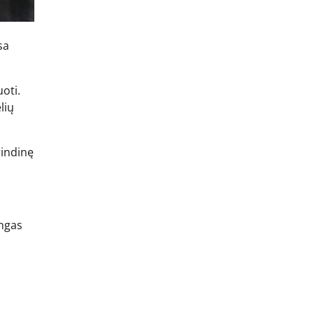
sa
oti.
lių
rindinę
ingas