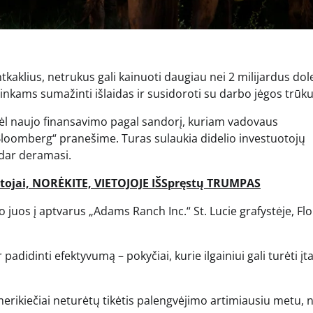
kaklius, netrukus gali kainuoti daugiau nei 2 milijardus dole
kininkams sumažinti išlaidas ir susidoroti su darbo jėgos trū
 dėl naujo finansavimo pagal sandorį, kuriam vadovaus
 „Bloomberg“ pranešime. Turas sulaukia didelio investuotojų
 dar deramasi.
ojai, NORĖKITE, VIETOJOJE IŠSpręstų TRUMPAS
o juos į aptvarus „Adams Ranch Inc.“ St. Lucie grafystėje, Flo
padidinti efektyvumą – pokyčiai, kurie ilgainiui gali turėti įt
erikiečiai neturėtų tikėtis palengvėjimo artimiausiu metu, 