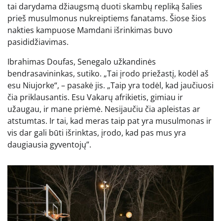
tai darydama džiaugsmą duoti skambų repliką šalies
prieš musulmonus nukreiptiems fanatams. Šiose šios
nakties kampuose Mamdani išrinkimas buvo
pasididžiavimas.
Ibrahimas Doufas, Senegalo užkandinės
bendrasavininkas, sutiko. „Tai įrodo priežastį, kodėl aš
esu Niujorke“, – pasakė jis. „Taip yra todėl, kad jaučiuosi
čia priklausantis. Esu Vakarų afrikietis, gimiau ir
užaugau, ir mane priėmė. Nesijaučiu čia apleistas ar
atstumtas. Ir tai, kad meras taip pat yra musulmonas ir
vis dar gali būti išrinktas, įrodo, kad pas mus yra
daugiausia gyventojų”.