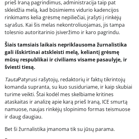
prieš Iraną pagrindimus, administracija taip pat
skleidžia melą, kad būsimiems vidurio kadencijos
rinkimams kelia grėsmę nepiliečiai, įrašyti į rinkėjų
sąrašus. Kai šis melas nekontroliuojamas, jis tampa
tolesnio autoritarinio įsiveržimo ir karo pagrindu.
Šiais tamsiais laikais nepriklausoma žurnalistika
gali išskirtinai atskleisti melą, keliantį grėsmę
mūsų respublikai ir civiliams visame pasaulyje, ir
šviesti tiesą.
Tauta
Patyrusi rašytojų, redaktorių ir faktų tikrintojų
komanda supranta, su kuo susiduriame, ir kaip skubiai
turime veikti. Štai kodėl mes skelbiame kritines
ataskaitas ir analizę apie karą prieš Iraną, ICE smurtą
namuose, naujas rinkėjų slopinimo formas teismuose
ir daug daugiau.
Bet ši žurnalistika įmanoma tik su jūsų parama.