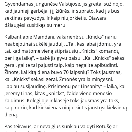
Gyvendamas Jungtinėse Valstijose, jis greitai sužinojo,
kad jaunieji gerbėjai į jį žiūrės, ir suprato, kad jis bus
sektinas pavyzdys. Ir kaip niujorkietis, Diawara
džiaugėsi susitikęs su meru.
Kalbant apie Mamdani, vakarienė su „Knicks“ nariu
neabejotinai sukėlė jaudulį. „Tai, kas labai įdomu, yra
tai, kad matome vieną stipriausių „Knicks“ komandų
per ilgą laiką“, – sakė jis gyvu balsu. „Kai „Knicks“ sekasi
gerai, galite tai pajusti taip, kaip negalite apibūdinti.
Žinote, kai kitą dieną buvo 70 laipsnių? Toks jausmas,
kai „Knicks“ sekasi gerai. Žmonės yra laimingesni.
Labiau susijaudinę. Prisimenu per Linsanity“ – laiką, kai
Jeremy Linas, kitas „Knicks“, žaidė vieno mėnesio
žaidimus. Kolegijoje ir klasėje toks jausmas yra toks,
kaip noriu, kad kiekvienas niujorkietis jaustųsi kiekvieną
dieną.
Pasiteiravus, ar nevalgius sunkiau valdyti Rotušę ar