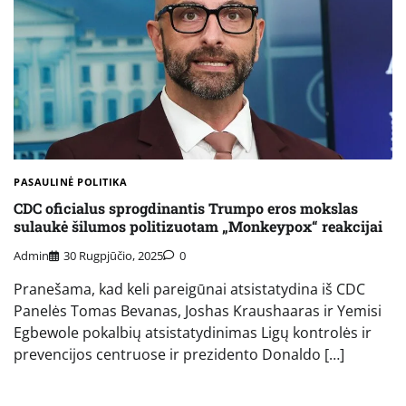
PASAULINĖ POLITIKA
CDC oficialus sprogdinantis Trumpo eros mokslas
sulaukė šilumos politizuotam „Monkeypox“ reakcijai
Admin
30 Rugpjūčio, 2025
0
Pranešama, kad keli pareigūnai atsistatydina iš CDC
Panelės Tomas Bevanas, Joshas Kraushaaras ir Yemisi
Egbewole pokalbių atsistatydinimas Ligų kontrolės ir
prevencijos centruose ir prezidento Donaldo […]