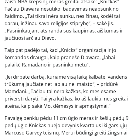
žaisti NBA krepšinį, meras greitai atsakė: „Knickas“.
Tačiau Diawara nesutiko: badavimas neapsunkino
žaidimo. „Tai tikrai nėra sunku, nes žinau, kodėl tai
darau, ir žinau savo religijos stiprybę“, – sakė jis.
„Pasninkaujant atsiranda susikaupimas, aiškumas ir
jaučiuosi arčiau Dievo.
Taip pat padėjo tai, kad „Knicks“ organizacija ir jo
komandos draugai, kaip pranešė Diawara, „labai
palaikė Ramadano ir pasninko metu“.
„Jei dirbate darbą, kuriame visą laiką kalbate, vandens
trūkumą jaučiate net labiau nei maisto“, – pridūrė
Mamdani. „Tačiau tai nėra kažkas, ko mes esame
priversti daryti. Tai yra kažkas, ko aš laukiu, nes greitai
ateina, kaip sakė Mo, dėmesys ir apmąstymai.”
Pavalgę penkių pėdų 11 cm ūgio meras ir šešių pėdų 9
pėdų ūgio Knickas nuėjo devynis kvartalus iki garsiųjų
Marcuso Garvey teismų. Merui būdingi greiti žingsniai