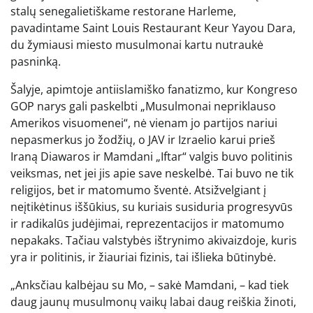
stalų senegalietiškame restorane Harleme,
pavadintame Saint Louis Restaurant Keur Yayou Dara,
du žymiausi miesto musulmonai kartu nutraukė
pasninką.
Šalyje, apimtoje antiislamiško fanatizmo, kur Kongreso
GOP narys gali paskelbti „Musulmonai nepriklauso
Amerikos visuomenei“, nė vienam jo partijos nariui
nepasmerkus jo žodžių, o JAV ir Izraelio karui prieš
Iraną Diawaros ir Mamdani „Iftar“ valgis buvo politinis
veiksmas, net jei jis apie save neskelbė. Tai buvo ne tik
religijos, bet ir matomumo šventė. Atsižvelgiant į
neįtikėtinus iššūkius, su kuriais susiduria progresyvūs
ir radikalūs judėjimai, reprezentacijos ir matomumo
nepakaks. Tačiau valstybės ištrynimo akivaizdoje, kuris
yra ir politinis, ir žiauriai fizinis, tai išlieka būtinybė.
„Anksčiau kalbėjau su Mo, – sakė Mamdani, – kad tiek
daug jaunų musulmonų vaikų labai daug reiškia žinoti,