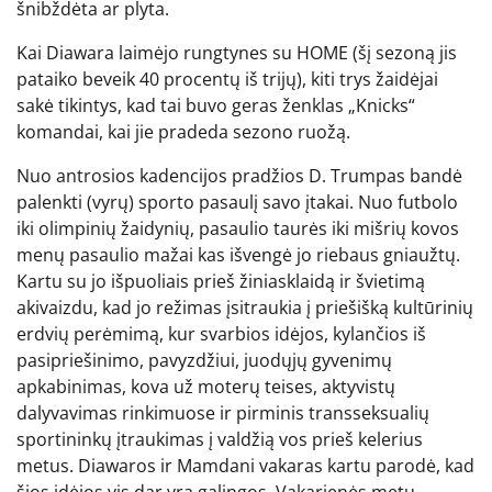
šnibždėta ar plyta.
Kai Diawara laimėjo rungtynes ​​su HOME (šį sezoną jis
pataiko beveik 40 procentų iš trijų), kiti trys žaidėjai
sakė tikintys, kad tai buvo geras ženklas „Knicks“
komandai, kai jie pradeda sezono ruožą.
Nuo antrosios kadencijos pradžios D. Trumpas bandė
palenkti (vyrų) sporto pasaulį savo įtakai. Nuo futbolo
iki olimpinių žaidynių, pasaulio taurės iki mišrių kovos
menų pasaulio mažai kas išvengė jo riebaus gniaužtų.
Kartu su jo išpuoliais prieš žiniasklaidą ir švietimą
akivaizdu, kad jo režimas įsitraukia į priešišką kultūrinių
erdvių perėmimą, kur svarbios idėjos, kylančios iš
pasipriešinimo, pavyzdžiui, juodųjų gyvenimų
apkabinimas, kova už moterų teises, aktyvistų
dalyvavimas rinkimuose ir pirminis transseksualių
sportininkų įtraukimas į valdžią vos prieš kelerius
metus. Diawaros ir Mamdani vakaras kartu parodė, kad