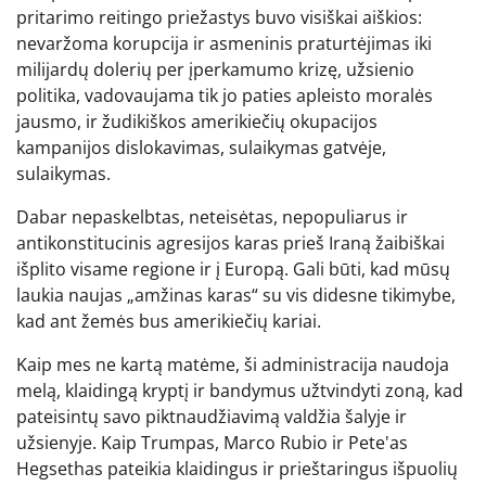
pritarimo reitingo priežastys buvo visiškai aiškios:
nevaržoma korupcija ir asmeninis praturtėjimas iki
milijardų dolerių per įperkamumo krizę, užsienio
politika, vadovaujama tik jo paties apleisto moralės
jausmo, ir žudikiškos amerikiečių okupacijos
kampanijos dislokavimas, sulaikymas gatvėje,
sulaikymas.
Dabar nepaskelbtas, neteisėtas, nepopuliarus ir
antikonstitucinis agresijos karas prieš Iraną žaibiškai
išplito visame regione ir į Europą. Gali būti, kad mūsų
laukia naujas „amžinas karas“ su vis didesne tikimybe,
kad ant žemės bus amerikiečių kariai.
Kaip mes ne kartą matėme, ši administracija naudoja
melą, klaidingą kryptį ir bandymus užtvindyti zoną, kad
pateisintų savo piktnaudžiavimą valdžia šalyje ir
užsienyje. Kaip Trumpas, Marco Rubio ir Pete'as
Hegsethas pateikia klaidingus ir prieštaringus išpuolių