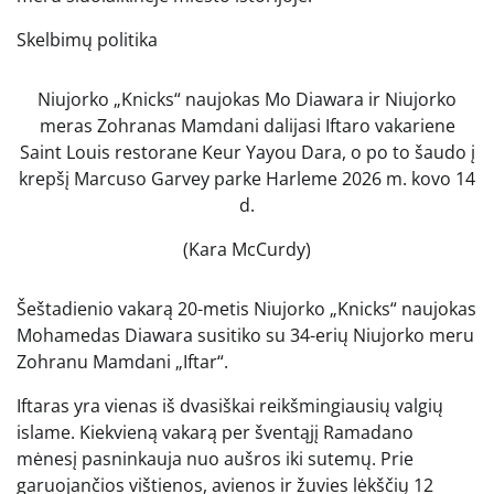
Skelbimų politika
Niujorko „Knicks“ naujokas Mo Diawara ir Niujorko
meras Zohranas Mamdani dalijasi Iftaro vakariene
Saint Louis restorane Keur Yayou Dara, o po to šaudo į
krepšį Marcuso Garvey parke Harleme 2026 m. kovo 14
d.
(Kara McCurdy)
Šeštadienio vakarą 20-metis Niujorko „Knicks“ naujokas
Mohamedas Diawara susitiko su 34-erių Niujorko meru
Zohranu Mamdani „Iftar“.
Iftaras yra vienas iš dvasiškai reikšmingiausių valgių
islame. Kiekvieną vakarą per šventąjį Ramadano
mėnesį pasninkauja nuo aušros iki sutemų. Prie
garuojančios vištienos, avienos ir žuvies lėkščių 12