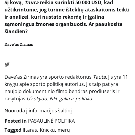
Šį kovą,
Tauta
reikia surinkti 50 000 USD, kad
užtikrintume, jog turime išteklių ataskaitoms teikti
ir analizei, kuri nustato rekordą ir įgalina
sąmoningus žmones organizuotis. Ar paaukosite
šiandien?
Dave'as Zirinas
Dave'as Zirinas yra sporto redaktorius
Tauta
. Jis yra 11
knygų apie sporto politiką autorius. Jis taip pat yra
naujojo dokumentinio filmo bendras prodiuseris ir
rašytojas
Už skydo: NFL galia ir politika
.
Nuoroda į informacijos šaltinį
Posted in
PASAULINĖ POLITIKA
Tagged
Iftaras
,
Knicku
,
merų