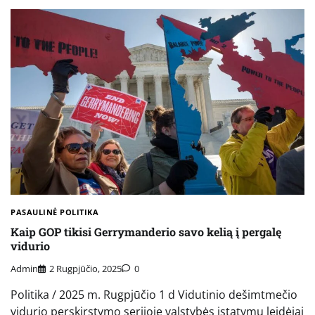
PASAULINĖ POLITIKA
Kaip GOP tikisi Gerrymanderio savo kelią į pergalę
vidurio
Admin
2 Rugpjūčio, 2025
0
Politika / 2025 m. Rugpjūčio 1 d Vidutinio dešimtmečio
vidurio perskirstymo serijoje valstybės įstatymų leidėjai