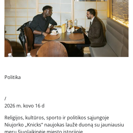
Politika
/
2026 m. kovo 16 d
Religijos, kultūros, sporto ir politikos sąjungoje
Niujorko „Knicks“ naujokas laužė duoną su jauniausiu
meru šiuolaikinėje miesto istorijoje.