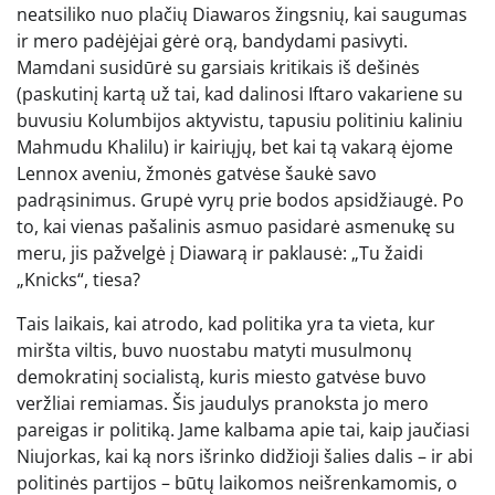
neatsiliko nuo plačių Diawaros žingsnių, kai saugumas
ir mero padėjėjai gėrė orą, bandydami pasivyti.
Mamdani susidūrė su garsiais kritikais iš dešinės
(paskutinį kartą už tai, kad dalinosi Iftaro vakariene su
buvusiu Kolumbijos aktyvistu, tapusiu politiniu kaliniu
Mahmudu Khalilu) ir kairiųjų, bet kai tą vakarą ėjome
Lennox aveniu, žmonės gatvėse šaukė savo
padrąsinimus. Grupė vyrų prie bodos apsidžiaugė. Po
to, kai vienas pašalinis asmuo pasidarė asmenukę su
meru, jis pažvelgė į Diawarą ir paklausė: „Tu žaidi
„Knicks“, tiesa?
Tais laikais, kai atrodo, kad politika yra ta vieta, kur
miršta viltis, buvo nuostabu matyti musulmonų
demokratinį socialistą, kuris miesto gatvėse buvo
veržliai remiamas. Šis jaudulys pranoksta jo mero
pareigas ir politiką. Jame kalbama apie tai, kaip jaučiasi
Niujorkas, kai ką nors išrinko didžioji šalies dalis – ir abi
politinės partijos – būtų laikomos neišrenkamomis, o