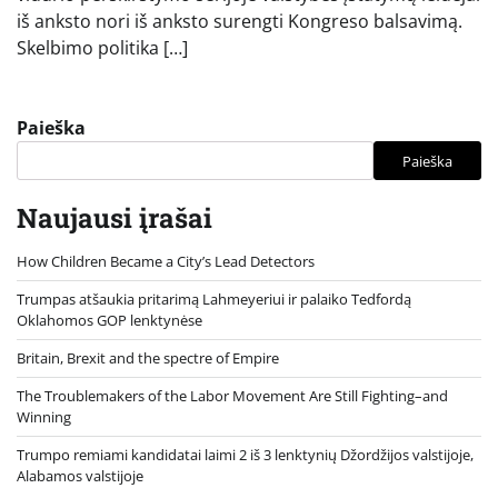
iš anksto nori iš anksto surengti Kongreso balsavimą.
Skelbimo politika […]
Paieška
Paieška
Naujausi įrašai
How Children Became a City’s Lead Detectors
Trumpas atšaukia pritarimą Lahmeyeriui ir palaiko Tedfordą
Oklahomos GOP lenktynėse
Britain, Brexit and the spectre of Empire
The Troublemakers of the Labor Movement Are Still Fighting–and
Winning
Trumpo remiami kandidatai laimi 2 iš 3 lenktynių Džordžijos valstijoje,
Alabamos valstijoje