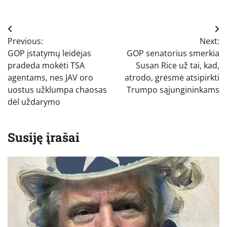
Navigacija
Previous:
Next:
tarp
GOP įstatymų leidėjas
GOP senatorius smerkia
įrašų
pradeda mokėti TSA
Susan Rice už tai, kad,
agentams, nes JAV oro
atrodo, grėsmė atsipirkti
uostus užklumpa chaosas
Trumpo sąjungininkams
dėl uždarymo
Susiję įrašai