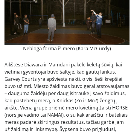
Nebloga forma iš mero.
(Kara McCurdy)
Aikštėse Diawara ir Mamdani pakėlė keletą šūvių, kai
vietiniai gyventojai buvo šaltyje, kad gautų lankus.
Garvey Courts yra apšviesta naktį, o visi šeši krepšiai
buvo užimti. Miesto žaidimas buvo gerai atstovaujamas
– dauguma žaidėjų per daug įsitraukė į savo žaidimus,
kad pastebėtų merą, o Knickas (Zo ir Mo?) žengtų į
aikštę. Viena grupė priėmė mero kvietimą žaisti HORSE
(nors jie vadino tai NAMAI), o su kaklaraiščiu ir bateliais
meras padarė skirtingus rezultatus, tačiau garbė jam
už žaidimą ir linksmybę. Šypsena buvo prigludusi,