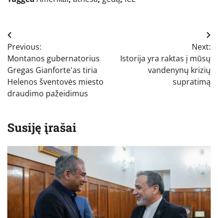
Navigacija
Previous:
Next:
tarp
Montanos gubernatorius
Istorija yra raktas į mūsų
įrašų
Gregas Gianforte'as tiria
vandenynų krizių
Helenos šventovės miesto
supratimą
draudimo pažeidimus
Susiję įrašai