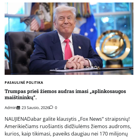
PASAULINĖ POLITIKA
Trumpas prieš žiemos audras imasi „aplinkosaugos
maištininkų“.
Admin
23 Sausio, 2026
0
NAUJIENADabar galite klausytis „Fox News“ straipsnių!
Amerikiečiams ruošiantis didžiulėms žiemos audroms,
kurios, kaip tikimasi, paveiks daugiau nei 170 milijonų