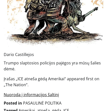
Dario Castillejos
Trumpo slaptosios policijos pajėgos yra mūsų šalies
dėmė.
Įrašas „ICE atneša gėdą Amerikai“ appeared first on
„The Nation“.
Nuoroda į informacijos šaltinį
Posted in
PASAULINĖ POLITIKA
Tagged
Amerikai
,
atneša
,
gėdą
,
ICE