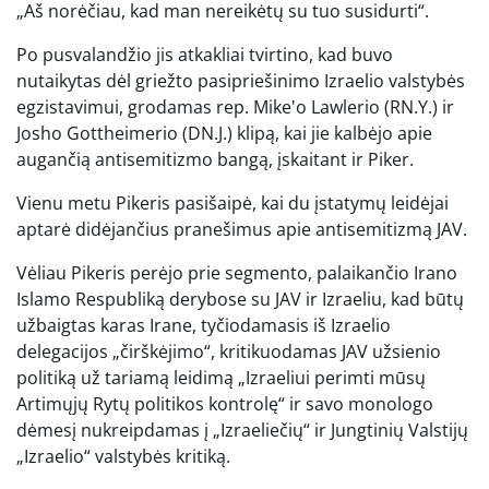
„Aš norėčiau, kad man nereikėtų su tuo susidurti“.
Po pusvalandžio jis atkakliai tvirtino, kad buvo
nutaikytas dėl griežto pasipriešinimo Izraelio valstybės
egzistavimui, grodamas rep. Mike'o Lawlerio (RN.Y.) ir
Josho Gottheimerio (DN.J.) klipą, kai jie kalbėjo apie
augančią antisemitizmo bangą, įskaitant ir Piker.
Vienu metu Pikeris pasišaipė, kai du įstatymų leidėjai
aptarė didėjančius pranešimus apie antisemitizmą JAV.
Vėliau Pikeris perėjo prie segmento, palaikančio Irano
Islamo Respubliką derybose su JAV ir Izraeliu, kad būtų
užbaigtas karas Irane, tyčiodamasis iš Izraelio
delegacijos „čirškėjimo“, kritikuodamas JAV užsienio
politiką už tariamą leidimą „Izraeliui perimti mūsų
Artimųjų Rytų politikos kontrolę“ ir savo monologo
dėmesį nukreipdamas į „Izraeliečių“ ir Jungtinių Valstijų
„Izraelio“ valstybės kritiką.