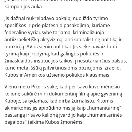
kampanijos auka.
Jis dažnai nukreipdavo pokalbį nuo Iždo tyrimo
specifikos ir prie platesnio pasakojimo, kuriame
federalinė vyriausybė tariamai kriminalizuoja
antiizraelietišką aktyvizmą, antikapitalistinę politiką ir
opoziciją JAV užsienio politikai. Jis siekė pavaizduoti
tyrimą kaip įrodymą, kad galingos politinės ir
žiniasklaidos institucijos taikosi į nesutariančius balsus,
kurie meta iššūkį įsitvirtinusioms pozicijoms Izraelio,
Kubos ir Amerikos užsienio politikos klausimais.
Vienu metu Pikeris sakė, kad per savo kovo mėnesio
kelionę sukūrė mini dokumentinį filmą apie gyvenimą
Kuboje, sakydamas, kad dirba žurnalistu. Kitomis
akimirkomis jis apibūdino misiją kaip „humanitarinę“
pastangą ir savo kelionę įvardijo kaip „humanitarinės
pagalbos“ teikimą Kubos žmonėms.