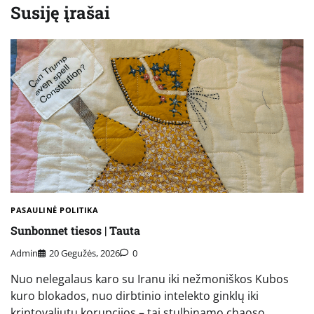
Susiję įrašai
PASAULINĖ POLITIKA
Sunbonnet tiesos | Tauta
Admin
20 Gegužės, 2026
0
Nuo nelegalaus karo su Iranu iki nežmoniškos Kubos
kuro blokados, nuo dirbtinio intelekto ginklų iki
kriptovaliutų korupcijos – tai stulbinamo chaoso,