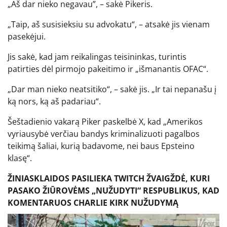
„Aš dar nieko negavau”, – sakė Pikeris.
„Taip, aš susisieksiu su advokatu“, – atsakė jis vienam
pasekėjui.
Jis sakė, kad jam reikalingas teisininkas, turintis
patirties dėl pirmojo pakeitimo ir „išmanantis OFAC“.
„Dar man nieko neatsitiko“, – sakė jis. „Ir tai nepanašu į
ką nors, ką aš padariau“.
Šeštadienio vakarą Piker paskelbė X, kad „Amerikos
vyriausybė verčiau bandys kriminalizuoti pagalbos
teikimą šaliai, kurią badavome, nei baus Epsteino
klasę“.
ŽINIASKLAIDOS PASILIEKA TWITCH ŽVAIGŽDĖ, KURI
PASAKO ŽIŪROVĖMS „NUŽUDYTI“ RESPUBLIKUS, KAD
KOMENTARUOS CHARLIE KIRK NUŽUDYMĄ