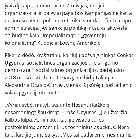
įvaizdį kaip „humanitarines“ misijas, net jei
organizatoriai ir dalyviai pagalbos kampanijas ne kartą
derino su atvira politine retorika, smerkiančia Trumpo
administraciją, JAV sankcijų politiką ir tai, ką aktyvistai
apibūdino kaip „imperializmą“ ir „gyventojų
kolonializmą“ Kuboje ir Lotynų Amerikoje.
Pikerio dėdė, kraštutinių kairiųjų apžvalgininkas Cenkas
Ugyuras, socialistinės organizacijos „Teisingumo
demokratai“, socialistinės organizacijos, padėjusios
2018 m. išrinkti Ilhaną Omarą, Rashidą Talibą ir
Alexandria Ocasio-Cortez, vienas iš įkūrėjų, šeštadienio
vakarą gynė jį internete.
„Vyriausybė, matyt, atsiuntė Hasanui kažkokį
nesąmoningą šaukimą“, – rašė Ugyuras. „Jie užveržia
kalbos kilpą. Atminkite, kad jie visada turės
pasiteisinimą ar tam tikrus techninius aspektus. Nėra
taip, kad jie jums sakys: „Mes tai padarėme, nes mums