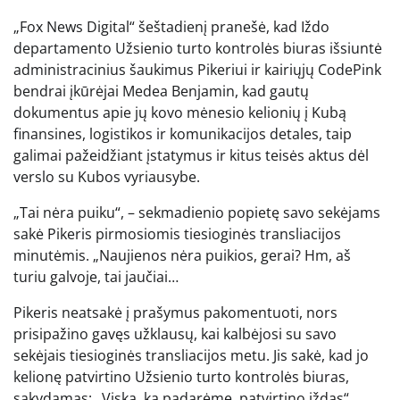
„Fox News Digital“ šeštadienį pranešė, kad Iždo
departamento Užsienio turto kontrolės biuras išsiuntė
administracinius šaukimus Pikeriui ir kairiųjų CodePink
bendrai įkūrėjai Medea Benjamin, kad gautų
dokumentus apie jų kovo mėnesio kelionių į Kubą
finansines, logistikos ir komunikacijos detales, taip
galimai pažeidžiant įstatymus ir kitus teisės aktus dėl
verslo su Kubos vyriausybe.
„Tai nėra puiku“, – sekmadienio popietę savo sekėjams
sakė Pikeris pirmosiomis tiesioginės transliacijos
minutėmis. „Naujienos nėra puikios, gerai? Hm, aš
turiu galvoje, tai jaučiai…
Pikeris neatsakė į prašymus pakomentuoti, nors
prisipažino gavęs užklausų, kai kalbėjosi su savo
sekėjais tiesioginės transliacijos metu. Jis sakė, kad jo
kelionę patvirtino Užsienio turto kontrolės biuras,
sakydamas: „Viską, ką padarėme, patvirtino iždas“.