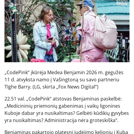
„CodePink“ įkūrėja Medea Benjamin 2026 m. gegužės
11 d. atvyksta namo į Vašingtoną su savo partneriu
TIghe Barry.
(LG, skirta „Fox News Digital“)
22.51 val. „CodePink“ atstovas Benjaminas paskelbė:
„Medicininių priemonių gabenimas į vaikų ligonines
Kuboje dabar yra nusikaltimas? Gelbėti kūdikių gyvybes
yra nusikaltimas? Administracija nėra groteskiška“.
Benjaminas pakartojo platesnį judėjimo kelionių į Kubą