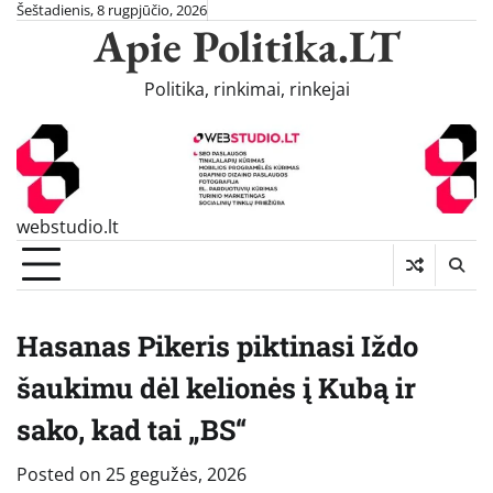
Skip
Šeštadienis, 8 rugpjūčio, 2026
Apie Politika.LT
to
content
Politika, rinkimai, rinkejai
webstudio.lt
Hasanas Pikeris piktinasi Iždo
šaukimu dėl kelionės į Kubą ir
sako, kad tai „BS“
Posted on
25 gegužės, 2026