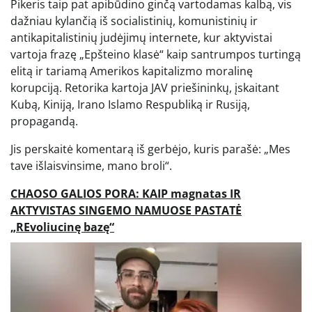
Pikeris taip pat apibūdino ginčą vartodamas kalbą, vis
dažniau kylančią iš socialistinių, komunistinių ir
antikapitalistinių judėjimų internete, kur aktyvistai
vartoja frazę „Epšteino klasė“ kaip santrumpos turtingą
elitą ir tariamą Amerikos kapitalizmo moralinę
korupciją. Retorika kartoja JAV priešininkų, įskaitant
Kubą, Kiniją, Irano Islamo Respubliką ir Rusiją,
propagandą.
Jis perskaitė komentarą iš gerbėjo, kuris parašė: „Mes
tave išlaisvinsime, mano broli“.
CHAOSO GALIOS PORA: KAIP magnatas IR
AKTYVISTAS SINGEMO NAMUOSE PASTATĖ
„REvoliucinę bazę“