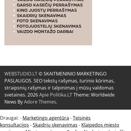
WEBSTUDIO.LT
© SKAITMENINIO MARKETINGO
PASLAUGOS. SEO tekstų rašymas, turinio kūrimas,
straipsnių rašymas ir talpinimas į mūsų valdomas
svetaines. 2026
Apie Politika.LT
Theme: Worldwide
News By
Adore Themes
.
Draugai: -
Marketingo agentūra
-
Teisinės
konsultacijos
-
Skaidrių skenavimas
-
Klaipedos miesto