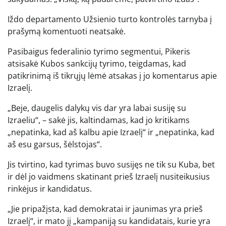
Iždo departamento Užsienio turto kontrolės tarnyba į
prašymą komentuoti neatsakė.
Pasibaigus federalinio tyrimo segmentui, Pikeris
atsisakė Kubos sankcijų tyrimo, teigdamas, kad
patikrinimą iš tikrųjų lėmė atsakas į jo komentarus apie
Izraelį.
„Beje, daugelis dalykų vis dar yra labai susiję su
Izraeliu“, – sakė jis, kaltindamas, kad jo kritikams
„nepatinka, kad aš kalbu apie Izraelį“ ir „nepatinka, kad
aš esu garsus, šėlstojas“.
Jis tvirtino, kad tyrimas buvo susijęs ne tik su Kuba, bet
ir dėl jo vaidmens skatinant prieš Izraelį nusiteikusius
rinkėjus ir kandidatus.
„Jie pripažįsta, kad demokratai ir jaunimas yra prieš
Izraelį“, ir mato jį „kampaniją su kandidatais, kurie yra