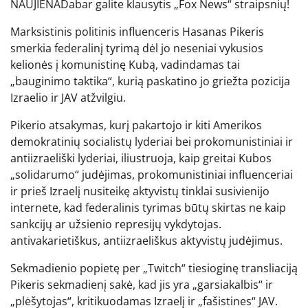
NAUJIENA
Dabar galite klausytis „Fox News“ straipsnių!
Marksistinis politinis influenceris Hasanas Pikeris
smerkia federalinį tyrimą dėl jo neseniai vykusios
kelionės į komunistinę Kubą, vadindamas tai
„bauginimo taktika“, kurią paskatino jo griežta pozicija
Izraelio ir JAV atžvilgiu.
Pikerio atsakymas, kurį pakartojo ir kiti Amerikos
demokratinių socialistų lyderiai bei prokomunistiniai ir
antiizraeliški lyderiai, iliustruoja, kaip greitai Kubos
„solidarumo“ judėjimas, prokomunistiniai influenceriai
ir prieš Izraelį nusiteikę aktyvistų tinklai susivienijo
internete, kad federalinis tyrimas būtų skirtas ne kaip
sankcijų ar užsienio represijų vykdytojas.
antivakarietiškus, antiizraeliškus aktyvistų judėjimus.
Sekmadienio popietę per „Twitch“ tiesioginę transliaciją
Pikeris sekmadienį sakė, kad jis yra „garsiakalbis“ ir
„plėšytojas“, kritikuodamas Izraelį ir „fašistines“ JAV.