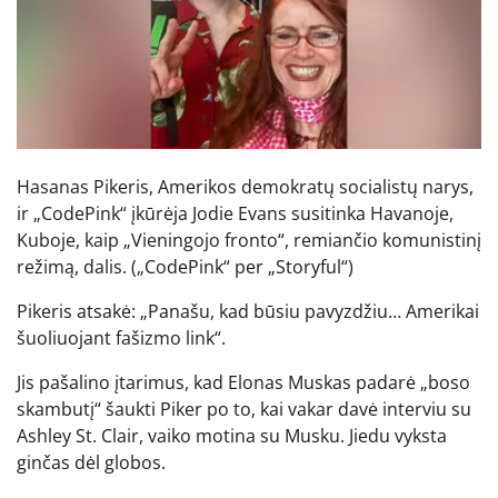
Hasanas Pikeris, Amerikos demokratų socialistų narys,
ir „CodePink“ įkūrėja Jodie Evans susitinka Havanoje,
Kuboje, kaip „Vieningojo fronto“, remiančio komunistinį
režimą, dalis.
(„CodePink“ per „Storyful“)
Pikeris atsakė: „Panašu, kad būsiu pavyzdžiu… Amerikai
šuoliuojant fašizmo link“.
Jis pašalino įtarimus, kad Elonas Muskas padarė „boso
skambutį“ šaukti Piker po to, kai vakar davė interviu su
Ashley St. Clair, vaiko motina su Musku. Jiedu vyksta
ginčas dėl globos.