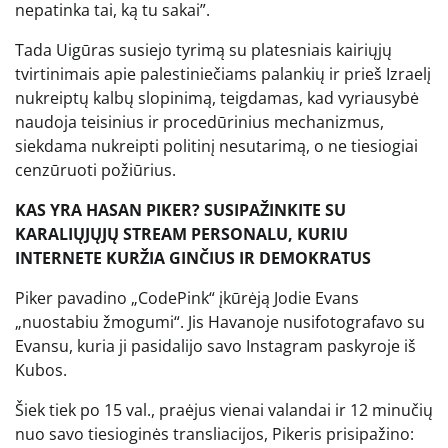
nepatinka tai, ką tu sakai”.
Tada Uigūras susiejo tyrimą su platesniais kairiųjų
tvirtinimais apie palestiniečiams palankių ir prieš Izraelį
nukreiptų kalbų slopinimą, teigdamas, kad vyriausybė
naudoja teisinius ir procedūrinius mechanizmus,
siekdama nukreipti politinį nesutarimą, o ne tiesiogiai
cenzūruoti požiūrius.
KAS YRA HASAN PIKER? SUSIPAŽINKITE SU
KARALIŲJŲJŲ STREAM PERSONALU, KURIU
INTERNETE KURŽIA GINČIUS IR DEMOKRATUS
Piker pavadino „CodePink“ įkūrėją Jodie Evans
„nuostabiu žmogumi“. Jis Havanoje nusifotografavo su
Evansu, kuria ji pasidalijo savo Instagram paskyroje iš
Kubos.
Šiek tiek po 15 val., praėjus vienai valandai ir 12 minučių
nuo savo tiesioginės transliacijos, Pikeris prisipažino: