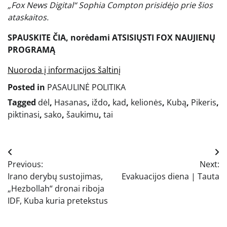
„Fox News Digital“ Sophia Compton prisidėjo prie šios
ataskaitos.
SPAUSKITE ČIA, norėdami ATSISIŲSTI FOX NAUJIENŲ
PROGRAMĄ
Nuoroda į informacijos šaltinį
Posted in
PASAULINĖ POLITIKA
Tagged
dėl
,
Hasanas
,
iždo
,
kad
,
kelionės
,
Kubą
,
Pikeris
,
piktinasi
,
sako
,
šaukimu
,
tai
Navigacija
Previous:
Next:
tarp
Irano derybų sustojimas,
Evakuacijos diena | Tauta
įrašų
„Hezbollah“ dronai riboja
IDF, Kuba kuria pretekstus