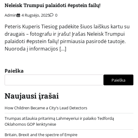
Neleisk Trumpui palaidoti #epstein failų!
Admin
4 Rugsėjo, 2025
0
Peteris Kuperis Tiesiog padėkite šiuos laiškus kartu su
draugais – fotografu ir įrašu! Įrašas Neleisk Trumpui
palaidoti #epstein failų! pirmiausia pasirodė tautoje.
Nuoroda į informacijos […]
Paieška
Paieška
Naujausi įrašai
How Children Became a City’s Lead Detectors
Trumpas atšaukia pritarimą Lahmeyeriui ir palaiko Tedfordą
Oklahomos GOP lenktynėse
Britain, Brexit and the spectre of Empire