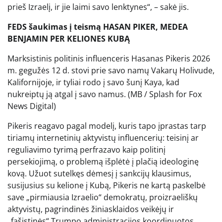
prieš Izraelį, ir jie laimi savo lenktynes“, – sakė jis.
FEDS šaukimas į teismą HASAN PIKER, MEDEA
BENJAMIN PER KELIONES KUBĄ
Marksistinis politinis influenceris Hasanas Pikeris 2026
m. gegužės 12 d. stovi prie savo namų Vakarų Holivude,
Kalifornijoje, ir tyliai rodo į savo šunį Kaya, kad
nukreiptų ją atgal į savo namus.
(MB / Splash for Fox
News Digital)
Pikeris reagavo pagal modelį, kuris tapo įprastas tarp
tiriamų internetinių aktyvistų influencerių: teisinį ar
reguliavimo tyrimą perfrazavo kaip politinį
persekiojimą, o problemą išplėtė į plačią ideologinę
kovą. Užuot sutelkęs dėmesį į sankcijų klausimus,
susijusius su kelione į Kubą, Pikeris ne kartą paskelbė
save „pirmiausia Izraelio“ demokratų, proizraeliškų
aktyvistų, pagrindinės žiniasklaidos veikėjų ir
„fašistinės“ Trumpo administracijos koordinuotos