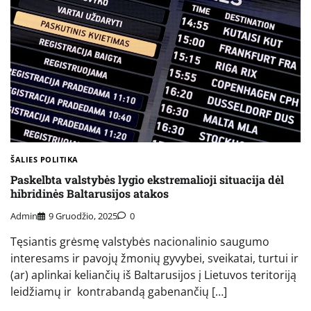
ŠALIES POLITIKA
Paskelbta valstybės lygio ekstremalioji situacija dėl
hibridinės Baltarusijos atakos
Admin
9 Gruodžio, 2025
0
Tęsiantis grėsmę valstybės nacionalinio saugumo
interesams ir pavojų žmonių gyvybei, sveikatai, turtui ir
(ar) aplinkai keliančių iš Baltarusijos į Lietuvos teritoriją
leidžiamų ir kontrabandą gabenančių […]