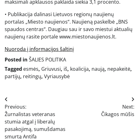
maksimali apklausos paklaida siekia 3,1 procento.
• Publikacija dalinasi Lietuvos regionų naujienų
portalas „Miesto naujienos“. Naujieną paskelbė „BNS
spaudos centras“. Daugiau sau ir savo miestui aktualių
naujienų rasite portale www.miestonaujienos.lt.
Nuoroda į informacijos šaltinį
Posted in
ŠALIES POLITIKA
Tagged
esmės
,
Griuvusi
,
iš
,
koalicija
,
naują
,
nepakeitė
,
partijų
,
reitingų
,
Vyriausybė
Navigacija
Previous:
Next:
tarp
Žurnalistas veteranas
Čikagos mūšis
įrašų
stumia atgal į liberalų
pasakojimą, sumušdamas
smurtą Antifa