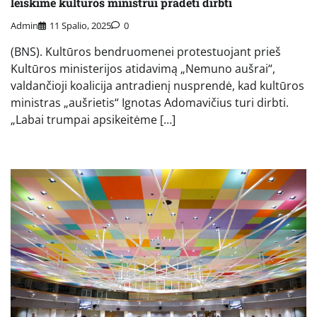
leiskime kultūros ministrui pradėti dirbti
Admin
11 Spalio, 2025
0
(BNS). Kultūros bendruomenei protestuojant prieš
Kultūros ministerijos atidavimą „Nemuno aušrai“,
valdančioji koalicija antradienį nusprendė, kad kultūros
ministras „aušrietis“ Ignotas Adomavičius turi dirbti.
„Labai trumpai apsikeitėme […]