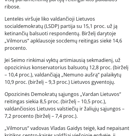
ribose.
Lentelės viršuje liko valdančioji Lietuvos
socialdemokratų (LSDP) partija su 15,1 proc. už ją
ketinančių balsuoti respondentų. Birželį darytoje
„Vilmorus“ apklausoje socdemų reitingas siekė 14,6
procento.
Jei Seimo rinkimai vyktų artimiausią sekmadienį, už
opozicinius konservatorius balsuotų 12,8 proc. (birželį
– 10,4 proc.), valdančiąją „Nemuno aušrą“ palaikytų
10,9 proc. (birželį – 9,3 proc.) Lietuvos gyventojų.
Opozicinės Demokratų sąjungos „Vardan Lietuvos“
reitingas siekia 8,5 proc. (birželį – 10,5 proc.),
valdančiosios Lietuvos valstiečių ir žaliųjų sąjungos –
7,2 procento (birželį – 7,4 proc.).
„Vilmorus“ vadovas Vladas Gaidys teigė, kad nepaisant
kritikos centro-kairės valdžiai viešojoje erdvėje, ji