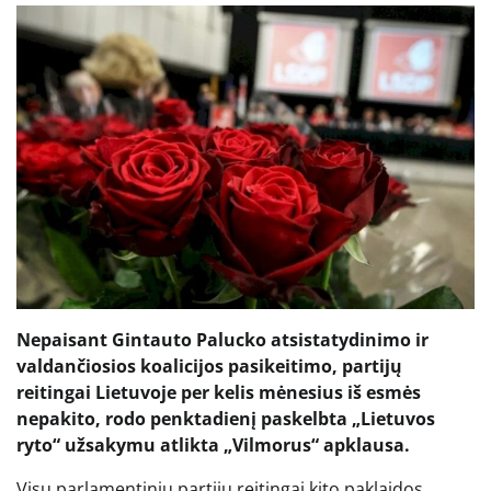
Nepaisant Gintauto Palucko atsistatydinimo ir
valdančiosios koalicijos pasikeitimo, partijų
reitingai Lietuvoje per kelis mėnesius iš esmės
nepakito, rodo penktadienį paskelbta „Lietuvos
ryto“ užsakymu atlikta „Vilmorus“ apklausa.
Visų parlamentinių partijų reitingai kito paklaidos