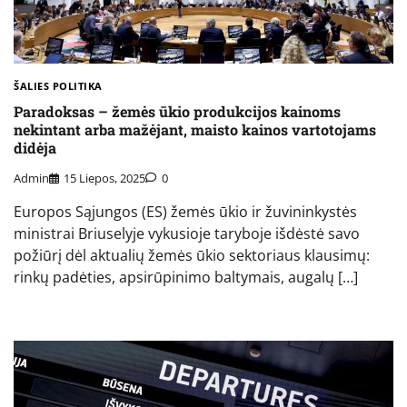
ŠALIES POLITIKA
Paradoksas – žemės ūkio produkcijos kainoms
nekintant arba mažėjant, maisto kainos vartotojams
didėja
Admin
15 Liepos, 2025
0
Europos Sąjungos (ES) žemės ūkio ir žuvininkystės
ministrai Briuselyje vykusioje taryboje išdėstė savo
požiūrį dėl aktualių žemės ūkio sektoriaus klausimų:
rinkų padėties, apsirūpinimo baltymais, augalų […]