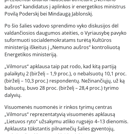
aušros“ kandidatus į aplinkos ir energetikos ministrus
Povilą Poderskį bei Mindaugą Jablonskį.
Po šio šalies vadovo sprendimo vyko diskusijos dėl
valdančiosios daugumos ateities, o Vyriausybę pavyko
suformuoti socialdemokratams turėtą Kultūros
ministeriją iškeitus į „Nemuno aušros“ kontroliuotą
Energetikos ministeriją.
„Vilmorus“ apklausa taip pat rodo, kad kitą partiją
palaikytų 2 (birželį – 1,9 proc.), o nebalsuotų 10,1 proc.
(birželį – 10,3 proc.) respondentų. Nežinančiųjų, už ką
balsuotų, buvo 28 proc. (birželį – 28,4 proc.) tyrimo
dalyvių.
Visuomenės nuomonės ir rinkos tyrimų centras
„Vilmorus“ reprezentatyvią visuomenės apklausą
„Lietuvos ryto“ užsakymu atliko rugsėjo 4–13 dienomis.
Apklausta tūkstantis pilnamečių šalies gyventojų,