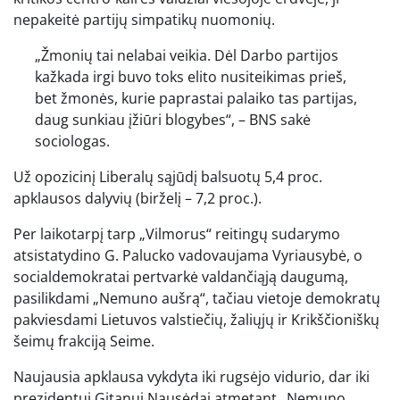
nepakeitė partijų simpatikų nuomonių.
„Žmonių tai nelabai veikia. Dėl Darbo partijos
kažkada irgi buvo toks elito nusiteikimas prieš,
bet žmonės, kurie paprastai palaiko tas partijas,
daug sunkiau įžiūri blogybes“, – BNS sakė
sociologas.
Už opozicinį Liberalų sąjūdį balsuotų 5,4 proc.
apklausos dalyvių (birželį – 7,2 proc.).
Per laikotarpį tarp „Vilmorus“ reitingų sudarymo
atsistatydino G. Palucko vadovaujama Vyriausybė, o
socialdemokratai pertvarkė valdančiąją daugumą,
pasilikdami „Nemuno aušrą“, tačiau vietoje demokratų
pakviesdami Lietuvos valstiečių, žaliųjų ir Krikščioniškų
šeimų frakciją Seime.
Naujausia apklausa vykdyta iki rugsėjo vidurio, dar iki
prezidentui Gitanui Nausėdai atmetant „Nemuno