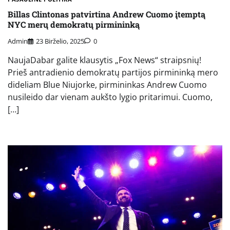
Billas Clintonas patvirtina Andrew Cuomo įtemptą
NYC merų demokratų pirmininką
Admin
23 Birželio, 2025
0
NaujaDabar galite klausytis „Fox News“ straipsnių!
Prieš antradienio demokratų partijos pirmininką mero
dideliam Blue Niujorke, pirmininkas Andrew Cuomo
nusileido dar vienam aukšto lygio pritarimui. Cuomo,
[…]