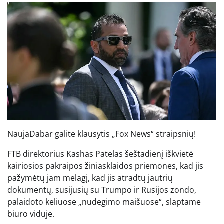
Nauja
Dabar galite klausytis „Fox News“ straipsnių!
FTB direktorius Kashas Patelas šeštadienį iškvietė
kairiosios pakraipos žiniasklaidos priemones, kad jis
pažymėtų jam melagį, kad jis atradtų jautrių
dokumentų, susijusių su Trumpo ir Rusijos zondo,
palaidoto keliuose „nudegimo maišuose“, slaptame
biuro viduje.