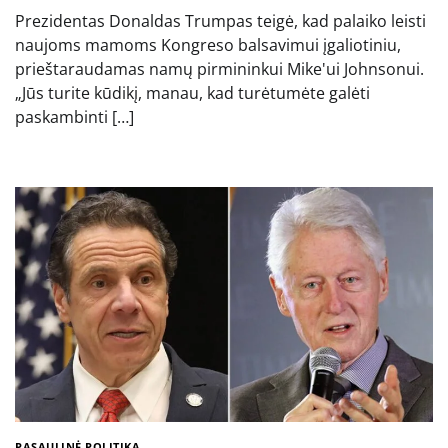
Prezidentas Donaldas Trumpas teigė, kad palaiko leisti
naujoms mamoms Kongreso balsavimui įgaliotiniu,
prieštaraudamas namų pirmininkui Mike'ui Johnsonui.
„Jūs turite kūdikį, manau, kad turėtumėte galėti
paskambinti […]
PASAULINĖ POLITIKA