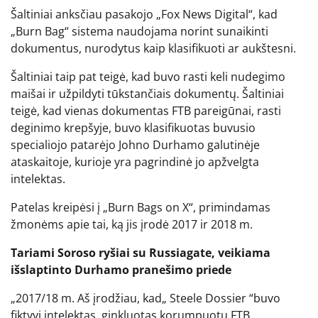
Šaltiniai anksčiau pasakojo „Fox News Digital“, kad
„Burn Bag“ sistema naudojama norint sunaikinti
dokumentus, nurodytus kaip klasifikuoti ar aukštesni.
Šaltiniai taip pat teigė, kad buvo rasti keli nudegimo
maišai ir užpildyti tūkstančiais dokumentų. Šaltiniai
teigė, kad vienas dokumentas FTB pareigūnai, rasti
deginimo krepšyje, buvo klasifikuotas buvusio
specialiojo patarėjo Johno Durhamo galutinėje
ataskaitoje, kurioje yra pagrindinė jo apžvelgta
intelektas.
Patelas kreipėsi į „Burn Bags on X“, primindamas
žmonėms apie tai, ką jis įrodė 2017 ir 2018 m.
Tariami Soroso ryšiai su Russiagate, veikiama
išslaptinto Durhamo pranešimo priede
„2017/18 m. Aš įrodžiau, kad„ Steele Dossier “buvo
fiktyvi intelektas, ginkluotas korumpuotų FTB