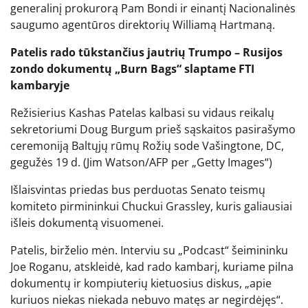
generalinį prokurorą Pam Bondi ir einantį Nacionalinės
saugumo agentūros direktorių Williamą Hartmaną.
Patelis rado tūkstančius jautrių Trumpo – Rusijos
zondo dokumentų „Burn Bags“ slaptame FTI
kambaryje
Režisierius Kashas Patelas kalbasi su vidaus reikalų
sekretoriumi Doug Burgum prieš sąskaitos pasirašymo
ceremoniją Baltųjų rūmų Rožių sode Vašingtone, DC,
gegužės 19 d.
(Jim Watson/AFP per „Getty Images“)
Išlaisvintas priedas bus perduotas Senato teismų
komiteto pirmininkui Chuckui Grassley, kuris galiausiai
išleis dokumentą visuomenei.
Patelis, birželio mėn. Interviu su „Podcast“ šeimininku
Joe Roganu, atskleidė, kad rado kambarį, kuriame pilna
dokumentų ir kompiuterių kietuosius diskus, „apie
kuriuos niekas niekada nebuvo matęs ar negirdėjęs“.