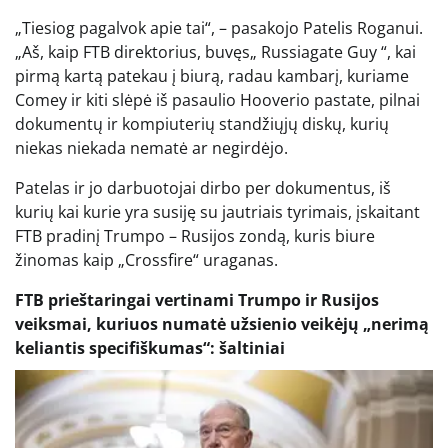
„Tiesiog pagalvok apie tai“, – pasakojo Patelis Roganui.
„Aš, kaip FTB direktorius, buvęs„ Russiagate Guy “, kai
pirmą kartą patekau į biurą, radau kambarį, kuriame
Comey ir kiti slėpė iš pasaulio Hooverio pastate, pilnai
dokumentų ir kompiuterių standžiųjų diskų, kurių
niekas niekada nematė ar negirdėjo.
Patelas ir jo darbuotojai dirbo per dokumentus, iš
kurių kai kurie yra susiję su jautriais tyrimais, įskaitant
FTB pradinį Trumpo – Rusijos zondą, kuris biure
žinomas kaip „Crossfire“ uraganas.
FTB prieštaringai vertinami Trumpo ir Rusijos
veiksmai, kuriuos numatė užsienio veikėjų „nerimą
keliantis specifiškumas“: šaltiniai