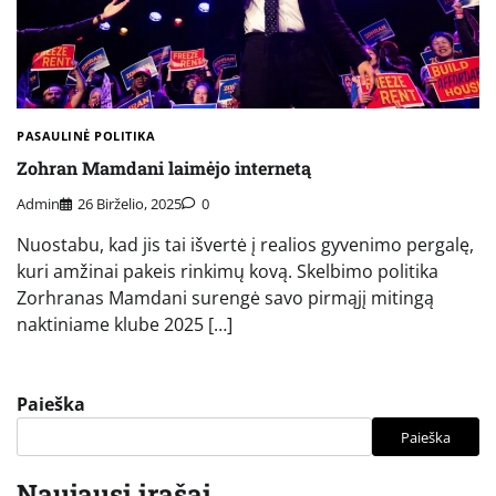
PASAULINĖ POLITIKA
Zohran Mamdani laimėjo internetą
Admin
26 Birželio, 2025
0
Nuostabu, kad jis tai išvertė į realios gyvenimo pergalę,
kuri amžinai pakeis rinkimų kovą. Skelbimo politika
Zorhranas Mamdani surengė savo pirmąjį mitingą
naktiniame klube 2025 […]
Paieška
Paieška
Naujausi įrašai