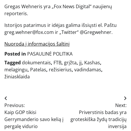
Gregas Wehneris yra „Fox News Digital“ naujienų
reporteris.
Istorijos patarimus ir idėjas galima išsiųsti el. Paštu
greg.wehner@fox.com ir „Twitter“ @Gregwehner.
Nuoroda į informacijos šaltinį
Posted in
PASAULINĖ POLITIKA
Tagged
dokumentais
,
FTB
,
grįžta
,
jį
,
Kashas
,
melagingu
,
Patelas
,
režisierius
,
vadindamas
,
žiniasklaida
Navigacija
Previous:
Next:
tarp
Kaip GOP tikisi
Priverstinis badas yra
įrašų
Gerrymanderio savo kelią į
groteskiška žydų tradicijų
pergalę vidurio
inversija