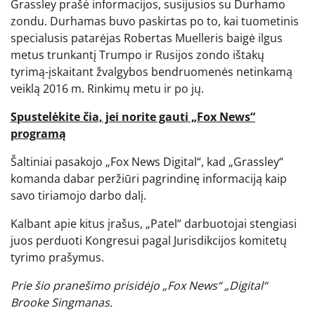
Grassley prašė informacijos, susijusios su Durhamo
zondu. Durhamas buvo paskirtas po to, kai tuometinis
specialusis patarėjas Robertas Muelleris baigė ilgus
metus trunkantį Trumpo ir Rusijos zondo ištakų
tyrimą-įskaitant žvalgybos bendruomenės netinkamą
veiklą 2016 m. Rinkimų metu ir po jų.
Spustelėkite čia, jei norite gauti „Fox News“
programą
Šaltiniai pasakojo „Fox News Digital“, kad „Grassley“
komanda dabar peržiūri pagrindinę informaciją kaip
savo tiriamojo darbo dalį.
Kalbant apie kitus įrašus, „Patel“ darbuotojai stengiasi
juos perduoti Kongresui pagal Jurisdikcijos komitetų
tyrimo prašymus.
Prie šio pranešimo prisidėjo „Fox News“ „Digital“
Brooke Singmanas.