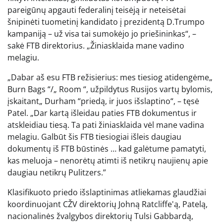
pareigūnų apgauti federalinį teisėją ir neteisėtai
šnipinėti tuometinį kandidato į prezidentą D.Trumpo
kampaniją – už visa tai sumokėjo jo priešininkas“, –
sakė FTB direktorius. „Žiniasklaida mane vadino
melagiu.
„Dabar aš esu FTB režisierius: mes tiesiog atidengėme„
Burn Bags “/„ Room “, užpildytus Rusijos vartų bylomis,
įskaitant„ Durham “priedą, ir juos išslaptino“, – tęsė
Patel. „Dar kartą išleidau paties FTB dokumentus ir
atskleidiau tiesą. Ta pati žiniasklaida vėl mane vadina
melagiu. Galbūt šis FTB tiesiogiai išleis daugiau
dokumentų iš FTB būstinės … kad galėtume pamatyti,
kas meluoja – nenorėtų atimti iš netikrų naujienų apie
daugiau netikrų Pulitzers.”
Klasifikuoto priedo išslaptinimas atliekamas glaudžiai
koordinuojant CŽV direktorių Johną Ratcliffe'ą, Patelą,
nacionalinės žvalgybos direktorių Tulsi Gabbardą,