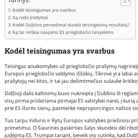
Kodėl teisingumas yra svarbus
Ką rodo įrodymai
Kodėl Dublino pervedimai duoda teisingesnių rezultatų?
Ką tai reiškia naujoms ES prieglobsčio taisyklėms
Kodėl teisingumas yra svarbus
Teisingas atsakomybės už prieglobsčio prašymų nagrinėji
Europos prieglobsčio valdymo iššūkių. Tikrovė yra labai a
prašytojų nei kitos, ir tai jau dešimtmečius sulaukė kritiko
Didžioji dalis kaltinimų buvo nukreipta į Dublino III reg
visų pirma priskiriama pirmajai ES valstybei narei, į kurią
prie ES išorės sienų, pasmerkė neproporcingos naštos sis
Tuo tarpu Vidurio ir Rytų Europos valstybės priešinosi 
primetimui. O šiaurinės paskirties šalys skundėsi dėl rib
judėjimą ES. Trumpai tariant, beveik visi sutinka, kad Dubl