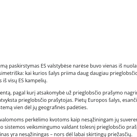
mą paskirstymas ES valstybėse narėse buvo vienas iš nuola
simetriška: kai kurios šalys priima daug daugiau prieglobsči
s iš visų ES kampelių.
lamentą, pagal kurį atsakomybė už prieglobsčio prašymo nagr
 atvyksta prieglobsčio prašytojas. Pietų Europos šalys, esanč
temą vien dėl jų geografinės padėties.
privalomoms perkėlimo kvotoms kaip nesąžiningam jų suvere
oto sistemos veiksmingumo valdant tolesnį prieglobsčio praš
inas yra nesąžiningas – nors dėl labai skirtingų priežasčių.