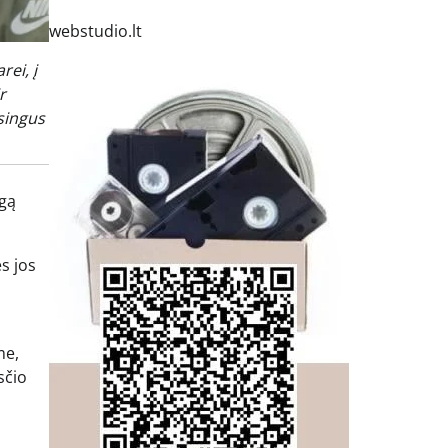
webstudio.lt
ei, į
r
isingus
lgą
s jos
me,
sčio