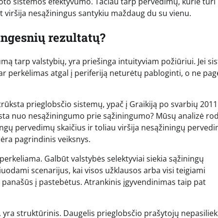
iboto sistemos efektyvumo. Tačiau tarp pervedimų, kurie turi
t viršija nesąžiningus santykiu maždaug du su vienu.
ingesnių rezultatų?
mą tarp valstybių, yra priešinga intuityviam požiūriui. Jei s
 perkėlimas atgal į periferiją neturėtų pabloginti, o ne page
 trūksta prieglobsčio sistemų, ypač į Graikiją po svarbių 2011
ista nuo nesąžiningumo prie sąžiningumo? Mūsų analizė rod
gų pervedimų skaičius ir toliau viršija nesąžiningų perved
nėra pagrindinis veiksnys.
 perkeliama. Galbūt valstybės selektyviai siekia sąžiningų
odami scenarijus, kai visos užklausos arba visi teigiami
a panašūs į pastebėtus. Atrankinis įgyvendinimas taip pat
, yra struktūrinis. Daugelis prieglobsčio prašytojų nepasilie