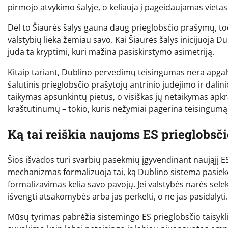
pirmojo atvykimo šalyje, o keliauja į pageidaujamas vietas 
Dėl to Šiaurės šalys gauna daug prieglobsčio prašymų, todė
valstybių lieka žemiau savo. Kai Šiaurės šalys inicijuoja Du
juda ta kryptimi, kuri mažina pasiskirstymo asimetriją.
Kitaip tariant, Dublino pervedimų teisingumas nėra apgalv
šalutinis prieglobsčio prašytojų antrinio judėjimo ir dali
taikymas apsunkintų pietus, o visiškas jų netaikymas apkrau
kraštutinumų – tokio, kuris nežymiai pagerina teisingumą
Ką tai reiškia naujoms ES prieglobsč
Šios išvados turi svarbių pasekmių įgyvendinant naująjį E
mechanizmas formalizuoja tai, ką Dublino sistema pasiekė 
formalizavimas kelia savo pavojų. Jei valstybės narės sel
išvengti atsakomybės arba jas perkelti, o ne jas pasidalyti.
Mūsų tyrimas pabrėžia sistemingo ES prieglobsčio taisykl