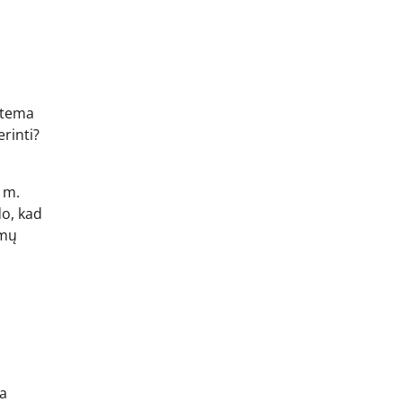
istema
rinti?
 m.
o, kad
imų
ka