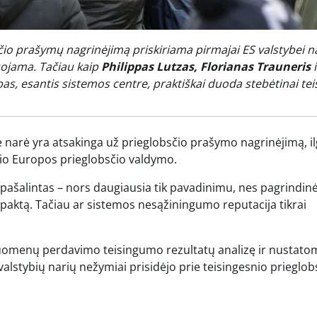
o prašymų nagrinėjimą priskiriama pirmajai ES valstybei nar
kuojama. Tačiau kaip
Philippas Lutzas, Florianas Trauneris
i
pas, esantis sistemos centre, praktiškai duoda stebėtinai te
ė narė yra atsakinga už prieglobsčio prašymo nagrinėjimą, i
čio Europos prieglobsčio valdymo.
ai pašalintas – nors daugiausia tik pavadinimu, nes pagrindinė
io paktą. Tačiau ar sistemos nesąžiningumo reputacija tikrai
uomenų perdavimo teisingumo rezultatų analizę ir nustato
alstybių narių nežymiai prisidėjo prie teisingesnio prieglob