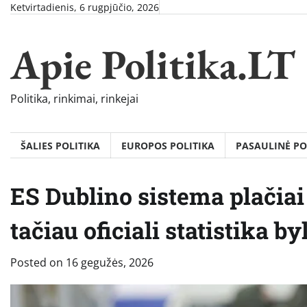
Skip
Ketvirtadienis, 6 rugpjūčio, 2026
to
content
Apie Politika.LT
Politika, rinkimai, rinkejai
ŠALIES POLITIKA
EUROPOS POLITIKA
PASAULINĖ PO
ES Dublino sistema plačia
tačiau oficiali statistika by
Posted on
16 gegužės, 2026