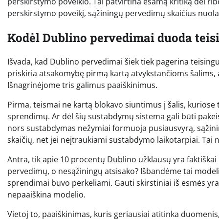
perskirstymo poveikio. Tai patvirtina esamą kritiką dėl r
perskirstymo poveikį, sąžiningų pervedimų skaičius nuola
Kodėl Dublino pervedimai duoda teis
Išvada, kad Dublino pervedimai šiek tiek pagerina teisingu
priskiria atsakomybę pirmą kartą atvykstančioms šalims, ar
Išnagrinėjome tris galimus paaiškinimus.
Pirma, teismai ne kartą blokavo siuntimus į šalis, kuriose
sprendimų. Ar dėl šių sustabdymų sistema gali būti pake
nors sustabdymas nežymiai formuoja pusiausvyrą, sąžinin
skaičių, net jei neįtraukiami sustabdymo laikotarpiai. Tai 
Antra, tik apie 10 procentų Dublino užklausų yra faktiškai
pervedimų, o nesąžiningų atsisako? Išbandėme tai modeliu
sprendimai buvo perkeliami. Gauti skirstiniai iš esmės yr
nepaaiškina modelio.
Vietoj to, paaiškinimas, kuris geriausiai atitinka duomenis