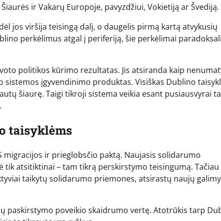
Šiaurės ir Vakarų Europoje, pavyzdžiui, Vokietiją ar Švediją.
l jos viršija teisingą dalį, o daugelis pirmą kartą atvykusių
blino perkėlimus atgal į periferiją, šie perkėlimai paradoksal
oto politikos kūrimo rezultatas. Jis atsiranda kaip nenumat
nio sistemos įgyvendinimo produktas. Visiškas Dublino taisykl
tų šiaurę. Taigi tikroji sistema veikia esant pusiausvyrai ta
.
io taisyklėms
S migracijos ir prieglobsčio paktą. Naujasis solidarumo
tik atsitiktinai – tam tikrą perskirstymo teisingumą. Tačiau
ektyviai taikytų solidarumo priemones, atsirastų naujų galim
ių paskirstymo poveikio skaidrumo vertę. Atotrūkis tarp Du