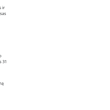
 ir
isas
o
s 31
imą