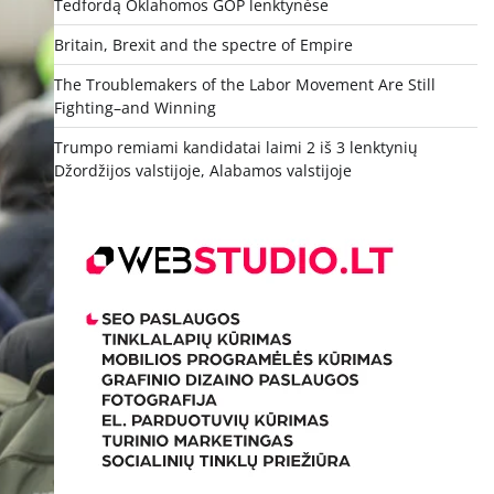
Tedfordą Oklahomos GOP lenktynėse
Britain, Brexit and the spectre of Empire
The Troublemakers of the Labor Movement Are Still
Fighting–and Winning
Trumpo remiami kandidatai laimi 2 iš 3 lenktynių
Džordžijos valstijoje, Alabamos valstijoje