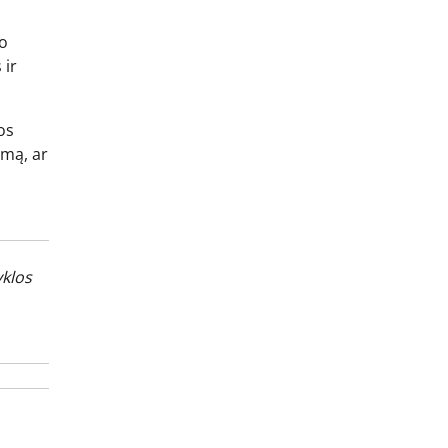
mo
 ir
os
imą, ar
klos