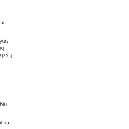
iai
ytas
ių
rp šių
ybių
blino