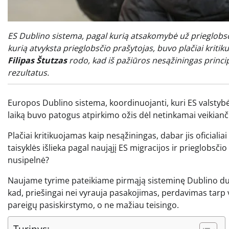
ES Dublino sistema, pagal kurią atsakomybė už prieglobsči
kurią atvyksta prieglobsčio prašytojas, buvo plačiai kriti
Filipas Štutzas
rodo, kad iš pažiūros nesąžiningas princi
rezultatus.
Europos Dublino sistema, koordinuojanti, kuri ES valstyb
laiką buvo patogus atpirkimo ožis dėl netinkamai veikian
Plačiai kritikuojamas kaip nesąžiningas, dabar jis oficiali
taisyklės išlieka pagal naująjį ES migracijos ir prieglobsč
nusipelnė?
Naujame tyrime pateikiame pirmąją sisteminę Dublino d
kad, priešingai nei vyrauja pasakojimas, perdavimas tarp v
pareigų pasiskirstymo, o ne mažiau teisingo.
Turinys: