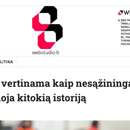
webstudio.lt
LITIKA
i vertinama kaip nesąžining
loja kitokią istoriją