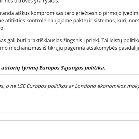
rinės tikrovės yra ryškus.
tsiranda aiškus kompromisas tarp griežtesnio pirmojo įvedi
 atitikties kontrolė naujajame pakte) ir sistemos, kuri, nors
o.
li būti praktiškiausias žingsnis į priekį. Tai leistų politik
rumo mechanizmas iš tikrųjų pagerina atsakomybės pasidalij
ą autorių tyrimą
Europos Sąjungos politika
.
s, o ne LSE Europos politikos ar Londono ekonomikos moky