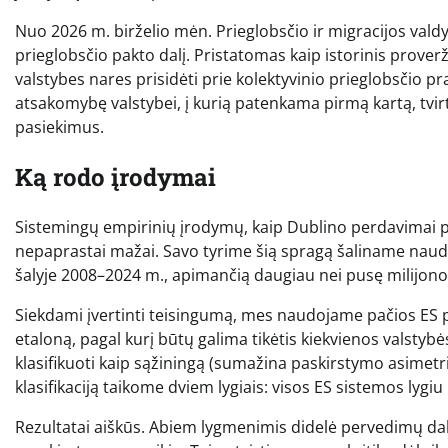
Nuo 2026 m. birželio mėn. Prieglobsčio ir migracijos vald
prieglobsčio pakto dalį. Pristatomas kaip istorinis prove
valstybes nares prisidėti prie kolektyvinio prieglobsčio p
atsakomybę valstybei, į kurią patenkama pirmą kartą, tvirt
pasiekimus.
Ką rodo įrodymai
Sistemingų empirinių įrodymų, kaip Dublino perdavimai pa
nepaprastai mažai. Savo tyrime šią spragą šaliname naudo
šalyje 2008–2024 m., apimančią daugiau nei pusę milijon
Siekdami įvertinti teisingumą, mes naudojame pačios ES pa
etaloną, pagal kurį būtų galima tikėtis kiekvienos valsty
klasifikuoti kaip sąžiningą (sumažina paskirstymo asimetriją
klasifikaciją taikome dviem lygiais: visos ES sistemos lygiu 
Rezultatai aiškūs. Abiem lygmenimis didelė pervedimų dalis y