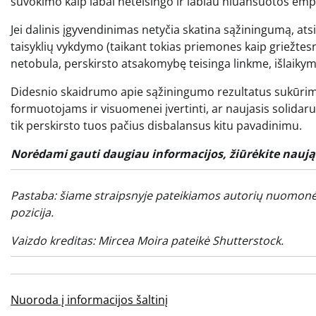
suvokimo kaip labai neteisingo ir labiau niuansuotos empi
Jei dalinis įgyvendinimas netyčia skatina sąžiningumą, a
taisyklių vykdymo (taikant tokias priemones kaip griežtesnė
netobula, perskirsto atsakomybę teisinga linkme, išlaikym
Didesnio skaidrumo apie sąžiningumo rezultatus sukūrimas ga
formuotojams ir visuomenei įvertinti, ar naujasis solida
tik perskirsto tuos pačius disbalansus kitu pavadinimu.
Norėdami gauti daugiau informacijos, žiūrėkite nauj
Pastaba: šiame straipsnyje pateikiamos autorių nuomonė
pozicija.
Vaizdo kreditas:
Mircea Moira
pateikė Shutterstock.
Nuoroda į informacijos šaltinį