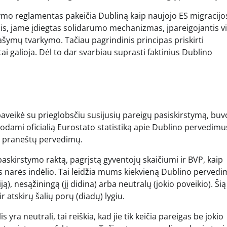
ymo reglamentas pakeičia Dubliną kaip naujojo ES migracijos
ržis, jame įdiegtas solidarumo mechanizmas, įpareigojantis v
rašymų tvarkymo. Tačiau pagrindinis principas priskirti
ai galioja. Dėl to dar svarbiau suprasti faktinius Dublino
veikė su prieglobsčiu susijusių pareigų pasiskirstymą, buv
dami oficialią Eurostato statistiką apie Dublino pervedimu
o praneštų pervedimų.
skirstymo raktą, pagrįstą gyventojų skaičiumi ir BVP, kaip
bės narės indėlio. Tai leidžia mums kiekvieną Dublino perved
), nesąžiningą (jį didina) arba neutralų (jokio poveikio). Šią
ir atskirų šalių porų (diadų) lygiu.
ra neutrali, tai reiškia, kad jie tik keičia pareigas be jokio