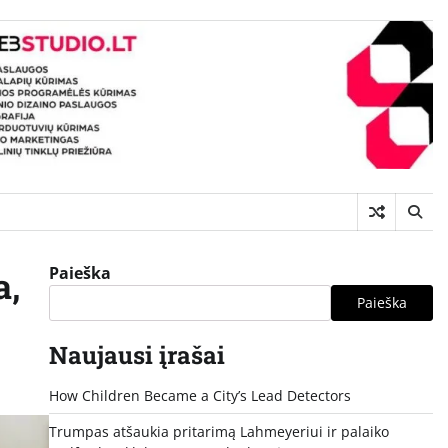
Paieška
a,
Paieška
Naujausi įrašai
How Children Became a City’s Lead Detectors
Trumpas atšaukia pritarimą Lahmeyeriui ir palaiko