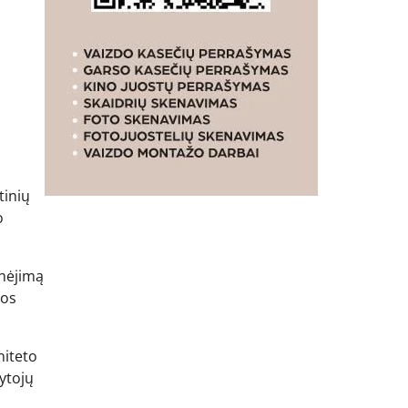
tinių
o
inėjimą
ios
niteto
ytojų