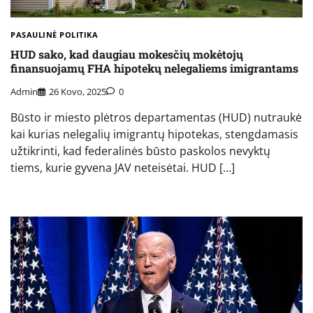
PASAULINĖ POLITIKA
HUD sako, kad daugiau mokesčių mokėtojų
finansuojamų FHA hipotekų nelegaliems imigrantams
Admin
26 Kovo, 2025
0
Būsto ir miesto plėtros departamentas (HUD) nutraukė
kai kurias nelegalių imigrantų hipotekas, stengdamasis
užtikrinti, kad federalinės būsto paskolos nevyktų
tiems, kurie gyvena JAV neteisėtai. HUD […]