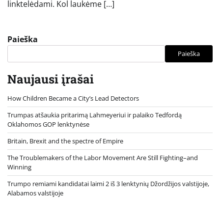
linktelėdami. Kol laukėme […]
Paieška
Paieška
Naujausi įrašai
How Children Became a City’s Lead Detectors
Trumpas atšaukia pritarimą Lahmeyeriui ir palaiko Tedfordą
Oklahomos GOP lenktynėse
Britain, Brexit and the spectre of Empire
The Troublemakers of the Labor Movement Are Still Fighting–and
Winning
Trumpo remiami kandidatai laimi 2 iš 3 lenktynių Džordžijos valstijoje,
Alabamos valstijoje