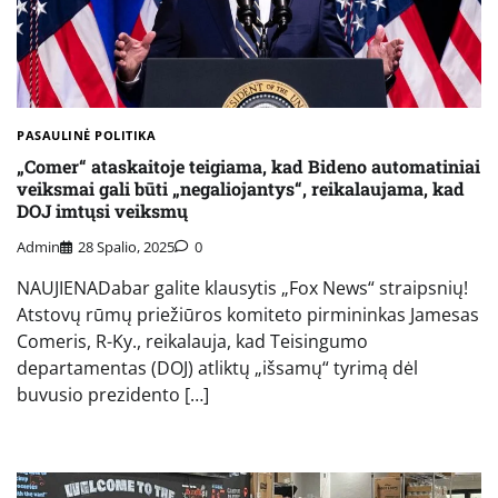
PASAULINĖ POLITIKA
„Comer“ ataskaitoje teigiama, kad Bideno automatiniai
veiksmai gali būti „negaliojantys“, reikalaujama, kad
DOJ imtųsi veiksmų
Admin
28 Spalio, 2025
0
NAUJIENADabar galite klausytis „Fox News“ straipsnių!
Atstovų rūmų priežiūros komiteto pirmininkas Jamesas
Comeris, R-Ky., reikalauja, kad Teisingumo
departamentas (DOJ) atliktų „išsamų“ tyrimą dėl
buvusio prezidento […]