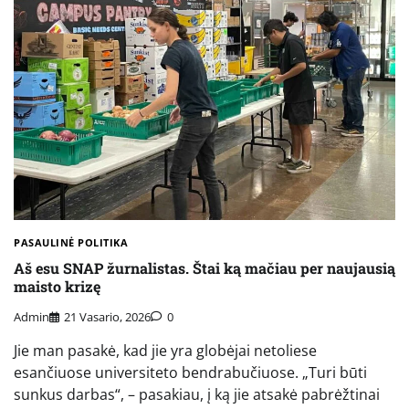
PASAULINĖ POLITIKA
Aš esu SNAP žurnalistas. Štai ką mačiau per naujausią
maisto krizę
Admin
21 Vasario, 2026
0
Jie man pasakė, kad jie yra globėjai netoliese
esančiuose universiteto bendrabučiuose. „Turi būti
sunkus darbas“, – pasakiau, į ką jie atsakė pabrėžtinai