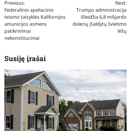
Previous:
Next:
tarp
Federalinio apeliacinio
Trumpo administracija
įrašų
teismo taisyklės Kalifornijos
išleidžia 6,8 milijardo
amunicijos asmens
dolerių įšaldytų švietimo
patikrinimai
lėšų
nekonstituciniai
Susiję įrašai