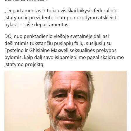
„Departamentas ir toliau visiškai laikysis federalinio
įstatymo ir prezidento Trumpo nurodymo atskleisti
bylas“, – rašė departamentas.
DOJ nuo penktadienio viešoje svetainėje dalijasi
dešimtimis tūkstančių puslapių failų, susijusių su
Epsteino ir Ghislaine Maxwell seksualinės prekybos
bylomis, kaip dalį savo įsipareigojimo pagal skaidrumo
įstatymo projektą.