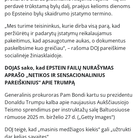
perdavė trūkstamą bylų dalį, praėjus kelioms dienoms
po Epsteino bylų skaidrumo įstatymo termino.
„Mes turime teisininkus, kurie dirba visą parą, kad
peržiūrėtų ir padarytų įstatymų reikalaujamus
pakeitimus, kad apsaugotume aukas, o dokumentus
paskelbsime kuo greičiau“, – rašoma DOJ pareiškime
socialinėje žiniasklaidoje.
DOJAS sako, kad EPSTEIN FAILŲ NURAŠYMAS
APRAŠO „NETIKOS IR SENSACIONALINIUS
PAREIŠKINIUS“ APIE TRUMPĄ
Generalinis prokuroras Pam Bondi kartu su prezidentu
Donaldu Trumpu kalba apie naujausius Aukščiausiojo
Teismo sprendimus per instruktažų salę Baltuosiuose
rūmuose 2025 m. birželio 27 d.
(„Getty Images“)
DOJ teigė, kad „masinis medžiagos kiekis“ gali „užtrukti
dar kelias savaites“.