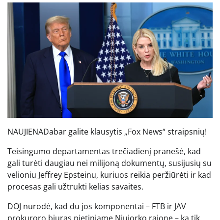
NAUJIENA
Dabar galite klausytis „Fox News“ straipsnių!
Teisingumo departamentas trečiadienį pranešė, kad
gali turėti daugiau nei milijoną dokumentų, susijusių su
velioniu Jeffrey Epsteinu, kuriuos reikia peržiūrėti ir kad
procesas gali užtrukti kelias savaites.
DOJ nurodė, kad du jos komponentai – FTB ir JAV
prokuroro biuras pietiniame Niujorko rajone – ką tik