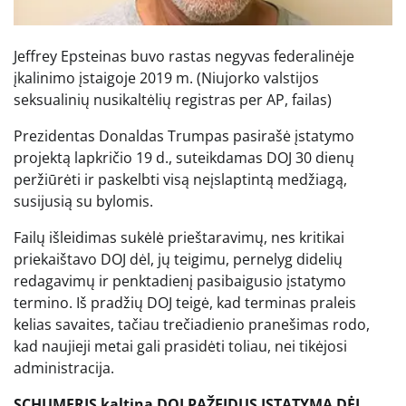
Jeffrey Epsteinas buvo rastas negyvas federalinėje
įkalinimo įstaigoje 2019 m.
(Niujorko valstijos
seksualinių nusikaltėlių registras per AP, failas)
Prezidentas Donaldas Trumpas pasirašė įstatymo
projektą lapkričio 19 d., suteikdamas DOJ 30 dienų
peržiūrėti ir paskelbti visą neįslaptintą medžiagą,
susijusią su bylomis.
Failų išleidimas sukėlė prieštaravimų, nes kritikai
priekaištavo DOJ dėl, jų teigimu, pernelyg didelių
redagavimų ir penktadienį pasibaigusio įstatymo
termino. Iš pradžių DOJ teigė, kad terminas praleis
kelias savaites, tačiau trečiadienio pranešimas rodo,
kad naujieji metai gali prasidėti toliau, nei tikėjosi
administracija.
SCHUMERIS kaltina DOJ PAŽEIDUS ĮSTATYMĄ DĖL