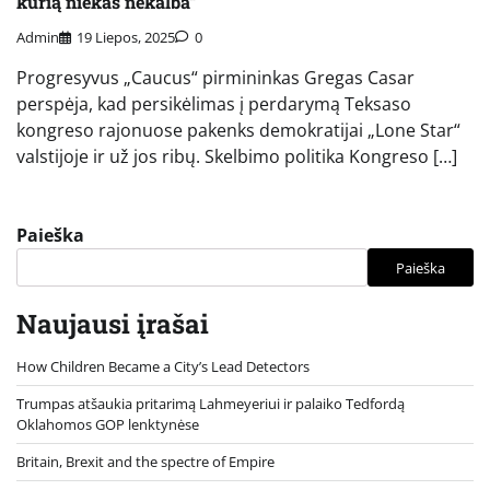
kurią niekas nekalba“
Admin
19 Liepos, 2025
0
Progresyvus „Caucus“ pirmininkas Gregas Casar
perspėja, kad persikėlimas į perdarymą Teksaso
kongreso rajonuose pakenks demokratijai „Lone Star“
valstijoje ir už jos ribų. Skelbimo politika Kongreso […]
Paieška
Paieška
Naujausi įrašai
How Children Became a City’s Lead Detectors
Trumpas atšaukia pritarimą Lahmeyeriui ir palaiko Tedfordą
Oklahomos GOP lenktynėse
Britain, Brexit and the spectre of Empire