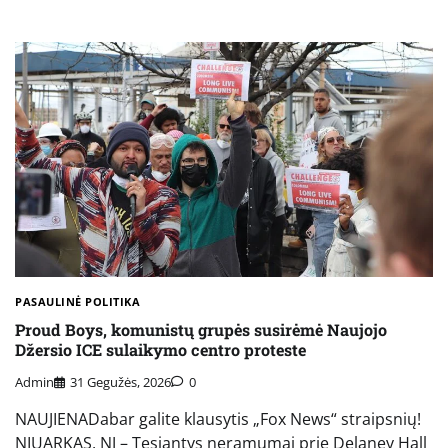
PASAULINĖ POLITIKA
Proud Boys, komunistų grupės susirėmė Naujojo
Džersio ICE sulaikymo centro proteste
Admin
31 Gegužės, 2026
0
NAUJIENADabar galite klausytis „Fox News“ straipsnių!
NIUARKAS, NJ – Tęsiantys neramumai prie Delaney Hall