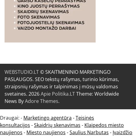
WEBSTUDIO.LT
© SKAITMENINIO MARKETINGO
PASLAUGOS. SEO tekstų rašymas, turinio kūrimas,
straipsnių rašymas ir talpinimas į mūsų valdomas
svetaines. 2026
Apie Politika.LT
Theme: Worldwide
News By
Adore Themes
.
Draugai: -
Marketingo agentūra
-
Teisinės
konsultacijos
-
Skaidrių skenavimas
-
Klaipedos miesto
naujienos
-
Miesto naujienos
-
Saulius Narbutas
-
Įvaizdžio