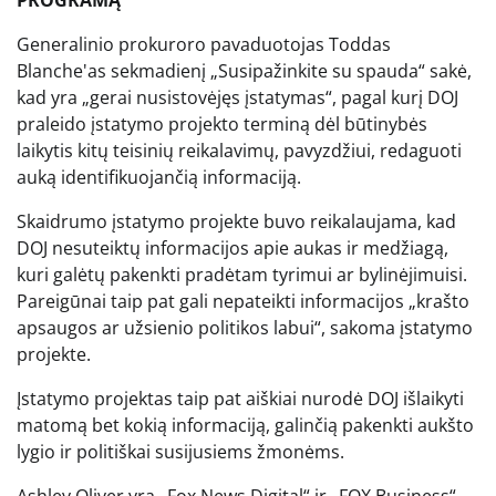
Generalinio prokuroro pavaduotojas Toddas
Blanche'as sekmadienį „Susipažinkite su spauda“ sakė,
kad yra „gerai nusistovėjęs įstatymas“, pagal kurį DOJ
praleido įstatymo projekto terminą dėl būtinybės
laikytis kitų teisinių reikalavimų, pavyzdžiui, redaguoti
auką identifikuojančią informaciją.
Skaidrumo įstatymo projekte buvo reikalaujama, kad
DOJ nesuteiktų informacijos apie aukas ir medžiagą,
kuri galėtų pakenkti pradėtam tyrimui ar bylinėjimuisi.
Pareigūnai taip pat gali nepateikti informacijos „krašto
apsaugos ar užsienio politikos labui“, sakoma įstatymo
projekte.
Įstatymo projektas taip pat aiškiai nurodė DOJ išlaikyti
matomą bet kokią informaciją, galinčią pakenkti aukšto
lygio ir politiškai susijusiems žmonėms.
Ashley Oliver yra „Fox News Digital“ ir „FOX Business“