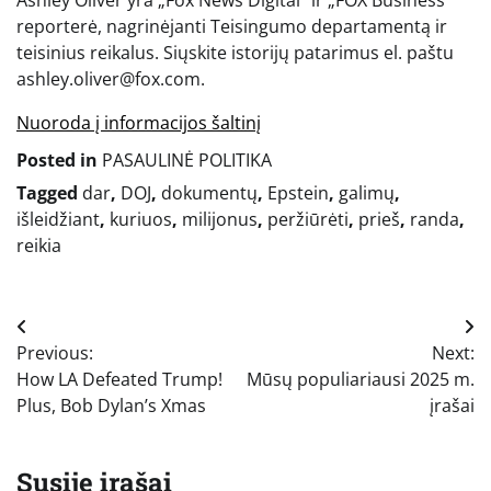
reporterė, nagrinėjanti Teisingumo departamentą ir
teisinius reikalus. Siųskite istorijų patarimus el. paštu
ashley.oliver@fox.com.
Nuoroda į informacijos šaltinį
Posted in
PASAULINĖ POLITIKA
Tagged
dar
,
DOJ
,
dokumentų
,
Epstein
,
galimų
,
išleidžiant
,
kuriuos
,
milijonus
,
peržiūrėti
,
prieš
,
randa
,
reikia
Navigacija
Previous:
Next:
tarp
How LA Defeated Trump!
Mūsų populiariausi 2025 m.
įrašų
Plus, Bob Dylan’s Xmas
įrašai
Susiję įrašai