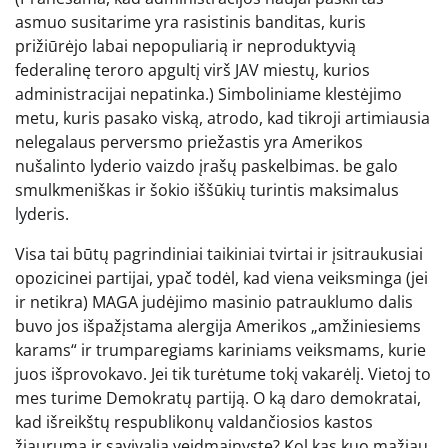
asmuo susitarime yra rasistinis banditas, kuris
prižiūrėjo labai nepopuliarią ir neproduktyvią
federalinę teroro apgultį virš JAV miestų, kurios
administracijai nepatinka.) Simboliniame klestėjimo
metu, kuris pasako viską, atrodo, kad tikroji artimiausia
nelegalaus perversmo priežastis yra Amerikos
nušalinto lyderio vaizdo įrašų paskelbimas. be galo
smulkmeniškas ir šokio iššūkių turintis maksimalus
lyderis.
Visa tai būtų pagrindiniai taikiniai tvirtai ir įsitraukusiai
opozicinei partijai, ypač todėl, kad viena veiksminga (jei
ir netikra) MAGA judėjimo masinio patrauklumo dalis
buvo jos išpažįstama alergija Amerikos „amžiniesiems
karams“ ir trumparegiams kariniams veiksmams, kurie
juos išprovokavo. Jei tik turėtume tokį vakarėlį. Vietoj to
mes turime Demokratų partiją. O ką daro demokratai,
kad išreikštų respublikonų valdančiosios kastos
žiaurumą ir savivalią veidmainystę? Kol kas kuo mažiau.