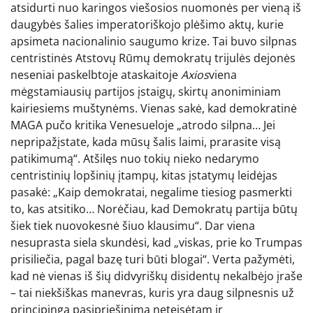
atsidurti nuo karingos viešosios nuomonės per vieną iš
daugybės šalies imperatoriškojo plėšimo aktų, kurie
apsimeta nacionalinio saugumo krize. Tai buvo silpnas
centristinės Atstovų Rūmų demokratų trijulės dejonės
neseniai paskelbtoje ataskaitoje
Axios
viena
mėgstamiausių partijos įstaigų, skirtų anoniminiam
kairiesiems muštynėms. Vienas sakė, kad demokratinė
MAGA pučo kritika Venesueloje „atrodo silpna… Jei
nepripažįstate, kada mūsų šalis laimi, prarasite visą
patikimumą“. Atšilęs nuo tokių nieko nedarymo
centristinių lopšinių įtampų, kitas įstatymų leidėjas
pasakė: „Kaip demokratai, negalime tiesiog pasmerkti
to, kas atsitiko… Norėčiau, kad Demokratų partija būtų
šiek tiek nuovokesnė šiuo klausimu“. Dar viena
nesuprasta siela skundėsi, kad „viskas, prie ko Trumpas
prisiliečia, pagal bazę turi būti blogai“. Verta pažymėti,
kad nė vienas iš šių didvyriškų disidentų nekalbėjo įraše
– tai niekšiškas manevras, kuris yra daug silpnesnis už
principingą pasipriešinimą neteisėtam ir