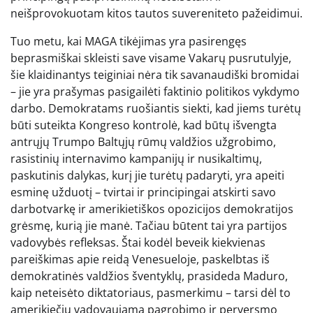
neišprovokuotam kitos tautos suvereniteto pažeidimui.
Tuo metu, kai MAGA tikėjimas yra pasirengęs
beprasmiškai skleisti save visame Vakarų pusrutulyje,
šie klaidinantys teiginiai nėra tik savanaudiški bromidai
– jie yra prašymas pasigailėti faktinio politikos vykdymo
darbo. Demokratams ruošiantis siekti, kad jiems turėtų
būti suteikta Kongreso kontrolė, kad būtų išvengta
antrųjų Trumpo Baltųjų rūmų valdžios užgrobimo,
rasistinių internavimo kampanijų ir nusikaltimų,
paskutinis dalykas, kurį jie turėtų padaryti, yra apeiti
esminę užduotį – tvirtai ir principingai atskirti savo
darbotvarkę ir amerikietiškos opozicijos demokratijos
grėsmę, kurią jie manė. Tačiau būtent tai yra partijos
vadovybės refleksas. Štai kodėl beveik kiekvienas
pareiškimas apie reidą Venesueloje, paskelbtas iš
demokratinės valdžios šventyklų, prasideda Maduro,
kaip neteisėto diktatoriaus, pasmerkimu – tarsi dėl to
amerikiečių vadovaujama pagrobimo ir perversmo