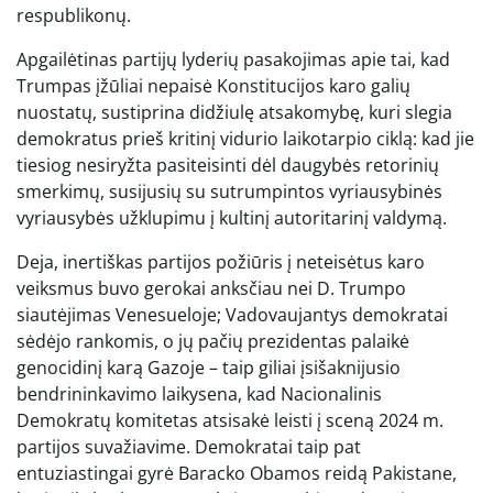
respublikonų.
Apgailėtinas partijų lyderių pasakojimas apie tai, kad
Trumpas įžūliai nepaisė Konstitucijos karo galių
nuostatų, sustiprina didžiulę atsakomybę, kuri slegia
demokratus prieš kritinį vidurio laikotarpio ciklą: kad jie
tiesiog nesiryžta pasiteisinti dėl daugybės retorinių
smerkimų, susijusių su sutrumpintos vyriausybinės
vyriausybės užklupimu į kultinį autoritarinį valdymą.
Deja, inertiškas partijos požiūris į neteisėtus karo
veiksmus buvo gerokai anksčiau nei D. Trumpo
siautėjimas Venesueloje; Vadovaujantys demokratai
sėdėjo rankomis, o jų pačių prezidentas palaikė
genocidinį karą Gazoje – taip giliai įsišaknijusio
bendrininkavimo laikysena, kad Nacionalinis
Demokratų komitetas atsisakė leisti į sceną 2024 m.
partijos suvažiavime. Demokratai taip pat
entuziastingai gyrė Baracko Obamos reidą Pakistane,