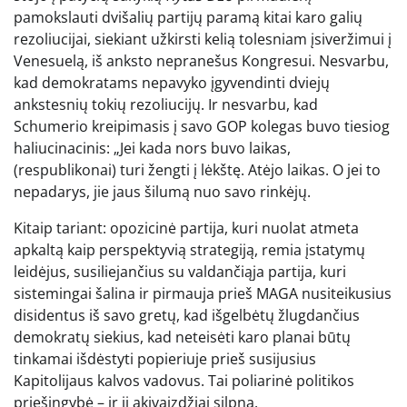
pamokslauti dvišalių partijų paramą kitai karo galių
rezoliucijai, siekiant užkirsti kelią tolesniam įsiveržimui į
Venesuelą, iš anksto nepranešus Kongresui. Nesvarbu,
kad demokratams nepavyko įgyvendinti dviejų
ankstesnių tokių rezoliucijų. Ir nesvarbu, kad
Schumerio kreipimasis į savo GOP kolegas buvo tiesiog
haliucinacinis: „Jei kada nors buvo laikas,
(respublikonai) turi žengti į lėkštę. Atėjo laikas. O jei to
nepadarys, jie jaus šilumą nuo savo rinkėjų.
Kitaip tariant: opozicinė partija, kuri nuolat atmeta
apkaltą kaip perspektyvią strategiją, remia įstatymų
leidėjus, susiliejančius su valdančiąja partija, kuri
sistemingai šalina ir pirmauja prieš MAGA nusiteikusius
disidentus iš savo gretų, kad išgelbėtų žlugdančius
demokratų siekius, kad neteisėti karo planai būtų
tinkamai išdėstyti popieriuje prieš susijusius
Kapitolijaus kalvos vadovus. Tai poliarinė politikos
priešingybė – ir ji akivaizdžiai silpna.