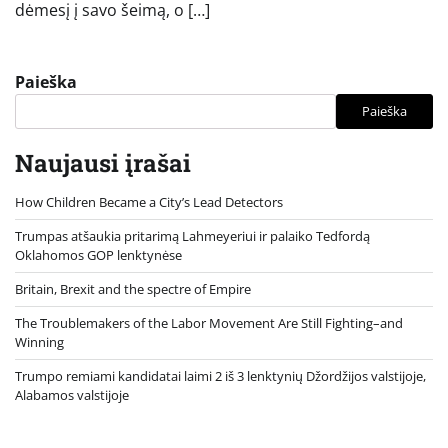
dėmesį į savo šeimą, o […]
Paieška
Paieška
Naujausi įrašai
How Children Became a City’s Lead Detectors
Trumpas atšaukia pritarimą Lahmeyeriui ir palaiko Tedfordą
Oklahomos GOP lenktynėse
Britain, Brexit and the spectre of Empire
The Troublemakers of the Labor Movement Are Still Fighting–and
Winning
Trumpo remiami kandidatai laimi 2 iš 3 lenktynių Džordžijos valstijoje,
Alabamos valstijoje