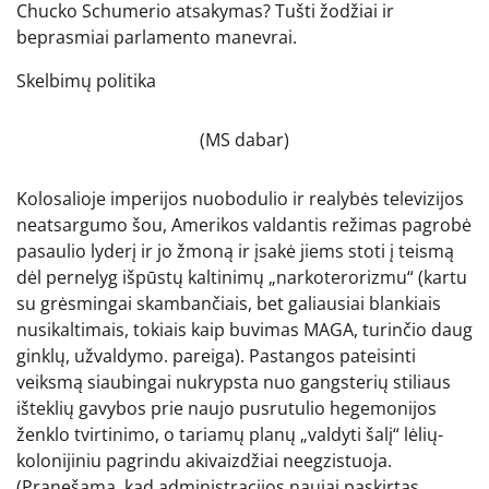
Chucko Schumerio atsakymas? Tušti žodžiai ir
beprasmiai parlamento manevrai.
Skelbimų politika
(MS dabar)
Kolosalioje imperijos nuobodulio ir realybės televizijos
neatsargumo šou, Amerikos valdantis režimas pagrobė
pasaulio lyderį ir jo žmoną ir įsakė jiems stoti į teismą
dėl pernelyg išpūstų kaltinimų „narkoterorizmu“ (kartu
su grėsmingai skambančiais, bet galiausiai blankiais
nusikaltimais, tokiais kaip buvimas MAGA, turinčio daug
ginklų, užvaldymo. pareiga). Pastangos pateisinti
veiksmą siaubingai nukrypsta nuo gangsterių stiliaus
išteklių gavybos prie naujo pusrutulio hegemonijos
ženklo tvirtinimo, o tariamų planų „valdyti šalį“ lėlių-
kolonijiniu pagrindu akivaizdžiai neegzistuoja.
(Pranešama, kad administracijos naujai paskirtas