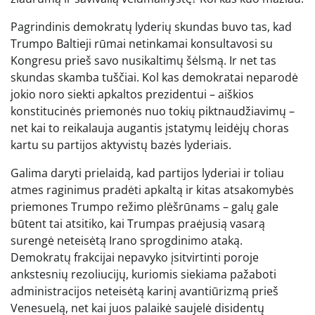
Pagrindinis demokratų lyderių skundas buvo tas, kad
Trumpo Baltieji rūmai netinkamai konsultavosi su
Kongresu prieš savo nusikaltimų šėlsmą. Ir net tas
skundas skamba tuščiai. Kol kas demokratai neparodė
jokio noro siekti apkaltos prezidentui – aiškios
konstitucinės priemonės nuo tokių piktnaudžiavimų –
net kai to reikalauja augantis įstatymų leidėjų choras
kartu su partijos aktyvistų bazės lyderiais.
Galima daryti prielaidą, kad partijos lyderiai ir toliau
atmes raginimus pradėti apkaltą ir kitas atsakomybės
priemones Trumpo režimo plėšrūnams – galų gale
būtent tai atsitiko, kai Trumpas praėjusią vasarą
surengė neteisėtą Irano sprogdinimo ataką.
Demokratų frakcijai nepavyko įsitvirtinti poroje
ankstesnių rezoliucijų, kuriomis siekiama pažaboti
administracijos neteisėtą karinį avantiūrizmą prieš
Venesuelą, net kai juos palaikė saujelė disidentų