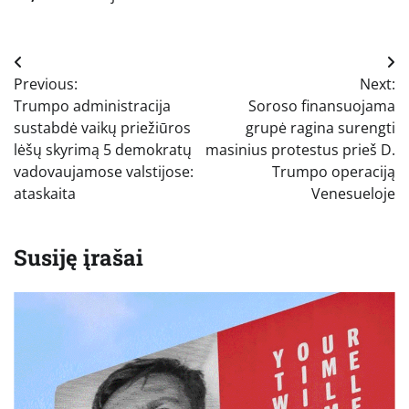
Navigacija
Previous:
Next:
tarp
Trumpo administracija
Soroso finansuojama
įrašų
sustabdė vaikų priežiūros
grupė ragina surengti
lėšų skyrimą 5 demokratų
masinius protestus prieš D.
vadovaujamose valstijose:
Trumpo operaciją
ataskaita
Venesueloje
Susiję įrašai