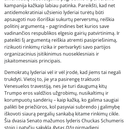
kampanija kažkaip labiau patinka. Pareikšti, kad net
antidemokratiniai užsienio lyderiai turėtų būti
apsaugoti nuo išoriškai sukurtų perversmų, reiškia
politinį argumentą – pagrindines bet kurios save
vadinančios respublikos elgesio gairių patvirtinimą. Ir
pateikti šį argumentą reiškia atremti pasipriešinimą,
rizikuoti rinkimų rizika ir pertvarkyti savo partijos
organizacinius įsitikinimus nuoseklesniais ir
įskaitomesniais principais.
Demokratų lyderiai vėl ir vėl įrodė, kad jiems tai negali
trukdyti. Vietoj to, jie yra pasirengę traktuoti
Venesuelos travestiją, nes jie turi daugumą kitų
Trumpo eros valdžios užgrobimų, nusikaltimų ir
korumpuotų sandėrių – kaip kažką, ko galima saugiai
palikti be priežiūros, kol pasyviai subrendo į galimybę
iškovoti siaurą pergalių sankabą kitame rinkimų cikle.
Šia dvasia Senato mažumos lyderis Chuckas Schumeris
stojo į patyčių sakyklą
Rytas Džo
pirmadienį