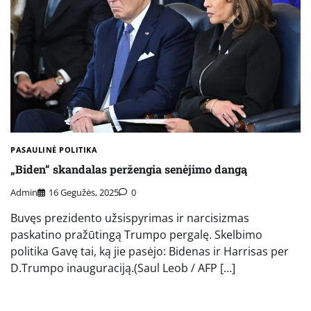
PASAULINĖ POLITIKA
„Biden“ skandalas peržengia senėjimo dangą
Admin
16 Gegužės, 2025
0
Buvęs prezidento užsispyrimas ir narcisizmas
paskatino pražūtingą Trumpo pergalę. Skelbimo
politika Gavę tai, ką jie pasėjo: Bidenas ir Harrisas per
D.Trumpo inauguraciją.(Saul Leob / AFP […]