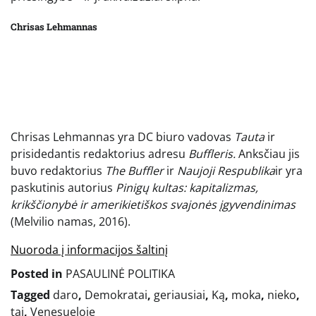
Chrisas Lehmannas
Chrisas Lehmannas yra DC biuro vadovas
Tauta
ir
prisidedantis redaktorius adresu
Buffleris.
Anksčiau jis
buvo redaktorius
The
Buffler
ir
Naujoji Respublika
ir yra
paskutinis autorius
Pinigų kultas: kapitalizmas,
krikščionybė ir amerikietiškos svajonės įgyvendinimas
(Melvilio namas, 2016).
Nuoroda į informacijos šaltinį
Posted in
PASAULINĖ POLITIKA
Tagged
daro
,
Demokratai
,
geriausiai
,
Ką
,
moka
,
nieko
,
tai
,
Venesueloje