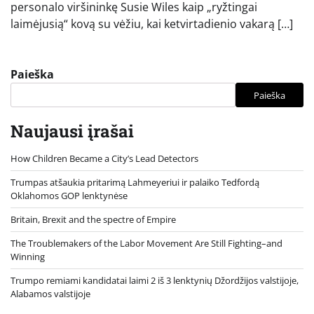
personalo viršininkę Susie Wiles kaip „ryžtingai
laimėjusią“ kovą su vėžiu, kai ketvirtadienio vakarą […]
Paieška
Paieška
Naujausi įrašai
How Children Became a City’s Lead Detectors
Trumpas atšaukia pritarimą Lahmeyeriui ir palaiko Tedfordą
Oklahomos GOP lenktynėse
Britain, Brexit and the spectre of Empire
The Troublemakers of the Labor Movement Are Still Fighting–and
Winning
Trumpo remiami kandidatai laimi 2 iš 3 lenktynių Džordžijos valstijoje,
Alabamos valstijoje