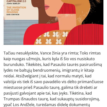
Tačiau nesuklyskite, Vance žinia yra rimta; Toks rimtas
kaip nuogas užmojis, kuris kyla iš šio vos nusiskuto
burunduko. Tikėkitės, kad Pasaulio taurės pasiruošimą
lydės ne baltųjų bendruomenių, imigrantų ir kitaip
reidai. Atsižvelgiant į tai, kad normalu matyti, kad
valstija vis tiek iš savo pavadėlio vis dėlto priimančiuose
miestuose prieš Pasaulio taurę, galima tik drebėti ar
pasijusti galvojant apie tai, kas įvyks. Tikėtina, kad
Trumpas išnaudos taurę, kad sukauptų susidorojimą,
ypač Los Andžele, turėdamas didelę dokumentų