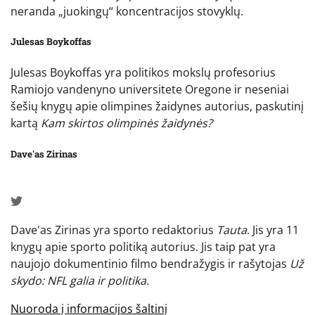
neranda „juokingų“ koncentracijos stovyklų.
Julesas Boykoffas
Julesas Boykoffas yra politikos mokslų profesorius
Ramiojo vandenyno universitete Oregone ir neseniai
šešių knygų apie olimpines žaidynes autorius, paskutinį
kartą
Kam skirtos olimpinės žaidynės?
Dave'as Zirinas
Dave'as Zirinas yra sporto redaktorius
Tauta
. Jis yra 11
knygų apie sporto politiką autorius. Jis taip pat yra
naujojo dokumentinio filmo bendražygis ir rašytojas
Už
skydo: NFL galia ir politika
.
Nuoroda į informacijos šaltinį