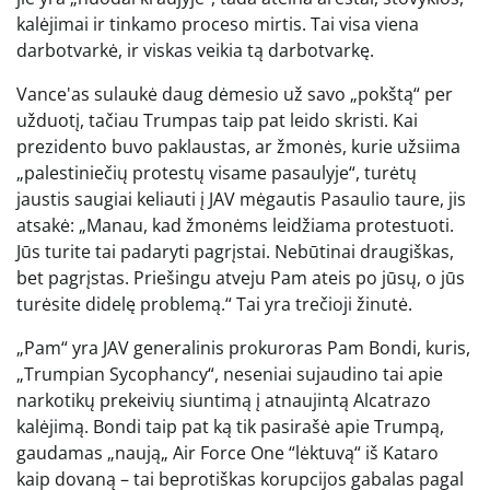
kalėjimai ir tinkamo proceso mirtis. Tai visa viena
darbotvarkė, ir viskas veikia tą darbotvarkę.
Vance'as sulaukė daug dėmesio už savo „pokštą“ per
užduotį, tačiau Trumpas taip pat leido skristi. Kai
prezidento buvo paklaustas, ar žmonės, kurie užsiima
„palestiniečių protestų visame pasaulyje“, turėtų
jaustis saugiai keliauti į JAV mėgautis Pasaulio taure, jis
atsakė: „Manau, kad žmonėms leidžiama protestuoti.
Jūs turite tai padaryti pagrįstai. Nebūtinai draugiškas,
bet pagrįstas. Priešingu atveju Pam ateis po jūsų, o jūs
turėsite didelę problemą.“ Tai yra trečioji žinutė.
„Pam“ yra JAV generalinis prokuroras Pam Bondi, kuris,
„Trumpian Sycophancy“, neseniai sujaudino tai apie
narkotikų prekeivių siuntimą į atnaujintą Alcatrazo
kalėjimą. Bondi taip pat ką tik pasirašė apie Trumpą,
gaudamas „naują„ Air Force One “lėktuvą“ iš Kataro
kaip dovaną – tai beprotiškas korupcijos gabalas pagal