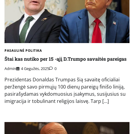
PASAULINĖ POLITIKA
Štai kas nutiko per 15 -ąjį D.Trumpo savaitės pareigas
Admin
4 Gegužės, 2025
0
Prezidentas Donaldas Trumpas šią savaitę oficialiai
peržengė savo pirmųjų 100 dienų pareigų finišo liniją,
pasirašydamas vykdomuosius įsakymus, susijusius su
imigracija ir tobulinant religijos laisvę. Tarp […]