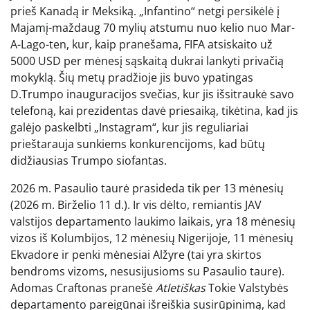
prieš Kanadą ir Meksiką. „Infantino“ netgi persikėlė į
Majamį-maždaug 70 mylių atstumu nuo kelio nuo Mar-
A-Lago-ten, kur, kaip pranešama, FIFA atsiskaito už
5000 USD per mėnesį sąskaitą dukrai lankyti privačią
mokyklą. Šių metų pradžioje jis buvo ypatingas
D.Trumpo inauguracijos svečias, kur jis išsitraukė savo
telefoną, kai prezidentas davė priesaiką, tikėtina, kad jis
galėjo paskelbti „Instagram“, kur jis reguliariai
prieštarauja sunkiems konkurencijoms, kad būtų
didžiausias Trumpo siofantas.
2026 m. Pasaulio taurė prasideda tik per 13 mėnesių
(2026 m. Birželio 11 d.). Ir vis dėlto, remiantis JAV
valstijos departamento laukimo laikais, yra 18 mėnesių
vizos iš Kolumbijos, 12 mėnesių Nigerijoje, 11 mėnesių
Ekvadore ir penki mėnesiai Alžyre (tai yra skirtos
bendroms vizoms, nesusijusioms su Pasaulio taure).
Adomas Craftonas pranešė
Atletiškas
Tokie Valstybės
departamento pareigūnai išreiškia susirūpinimą, kad