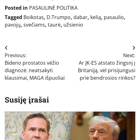
Posted in
PASAULINĖ POLITIKA
Tagged
Boikotas
,
D.Trumpo
,
dabar
,
kelią
,
pasaulio
,
pavojų
,
svečiams
,
taurė
,
užsienio
Navigacija
Previous:
Next:
tarp
Bideno prostatos vėžio
Ar JK-ES atstato žingsnį į
įrašų
diagnozė: neatsakyti
Britaniją, vėl prisijungusi
klausimai, MAGA išpuoliai
prie bendrosios rinkos?
Susiję įrašai