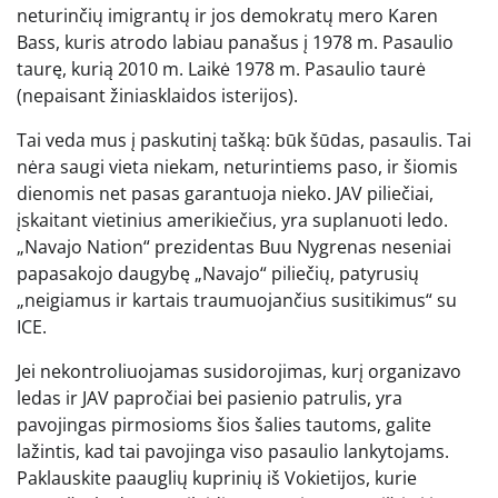
neturinčių imigrantų ir jos demokratų mero Karen
Bass, kuris atrodo labiau panašus į 1978 m. Pasaulio
taurę, kurią 2010 m. Laikė 1978 m. Pasaulio taurė
(nepaisant žiniasklaidos isterijos).
Tai veda mus į paskutinį tašką: būk šūdas, pasaulis. Tai
nėra saugi vieta niekam, neturintiems paso, ir šiomis
dienomis net pasas garantuoja nieko. JAV piliečiai,
įskaitant vietinius amerikiečius, yra suplanuoti ledo.
„Navajo Nation“ prezidentas Buu Nygrenas neseniai
papasakojo daugybę „Navajo“ piliečių, patyrusių
„neigiamus ir kartais traumuojančius susitikimus“ su
ICE.
Jei nekontroliuojamas susidorojimas, kurį organizavo
ledas ir JAV papročiai bei pasienio patrulis, yra
pavojingas pirmosioms šios šalies tautoms, galite
lažintis, kad tai pavojinga viso pasaulio lankytojams.
Paklauskite paauglių kuprinių iš Vokietijos, kurie