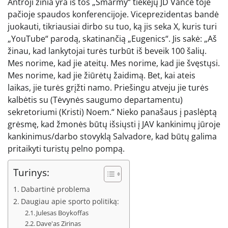
Antroji žinia yra iš tos „Smarmy“ tiekėjų JD Vance toje
pačioje spaudos konferencijoje. Viceprezidentas bandė
juokauti, tikriausiai dirbo su tuo, ką jis seka X, kuris turi
„YouTube“ parodą, skatinančią „Eugenics“. Jis sakė: „Aš
žinau, kad lankytojai turės turbūt iš beveik 100 šalių.
Mes norime, kad jie ateitų. Mes norime, kad jie švęstųsi.
Mes norime, kad jie žiūrėtų žaidimą. Bet, kai ateis
laikas, jie turės grįžti namo. Priešingu atveju jie turės
kalbėtis su (Tėvynės saugumo departamentu)
sekretoriumi (Kristi) Noem.“ Nieko panašaus į paslėptą
grėsmę, kad žmonės būtų išsiųsti į JAV kankinimų jūroje
kankinimus/darbo stovyklą Salvadore, kad būtų galima
pritaikyti turistų pelno pompą.
Turinys:
Dabartinė problema
Daugiau apie sporto politiką:
Julesas Boykoffas
Dave'as Zirinas