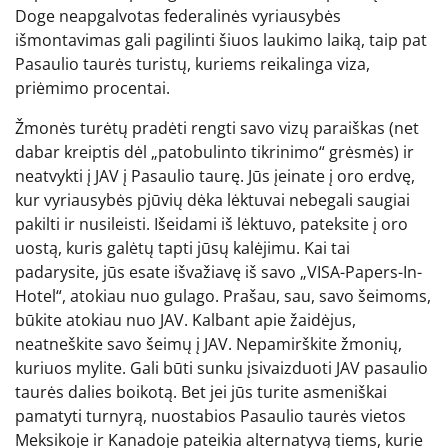
Doge neapgalvotas federalinės vyriausybės
išmontavimas gali pagilinti šiuos laukimo laiką, taip pat
Pasaulio taurės turistų, kuriems reikalinga viza,
priėmimo procentai.
Žmonės turėtų pradėti rengti savo vizų paraiškas (net
dabar kreiptis dėl „patobulinto tikrinimo“ grėsmės) ir
neatvykti į JAV į Pasaulio taurę. Jūs įeinate į oro erdvę,
kur vyriausybės pjūvių dėka lėktuvai nebegali saugiai
pakilti ir nusileisti. Išeidami iš lėktuvo, pateksite į oro
uostą, kuris galėtų tapti jūsų kalėjimu. Kai tai
padarysite, jūs esate išvažiavę iš savo „VISA-Papers-In-
Hotel“, atokiau nuo gulago. Prašau, sau, savo šeimoms,
būkite atokiau nuo JAV. Kalbant apie žaidėjus,
neatneškite savo šeimų į JAV. Nepamirškite žmonių,
kuriuos mylite. Gali būti sunku įsivaizduoti JAV pasaulio
taurės dalies boikotą. Bet jei jūs turite asmeniškai
pamatyti turnyrą, nuostabios Pasaulio taurės vietos
Meksikoje ir Kanadoje pateikia alternatyvą tiems, kurie