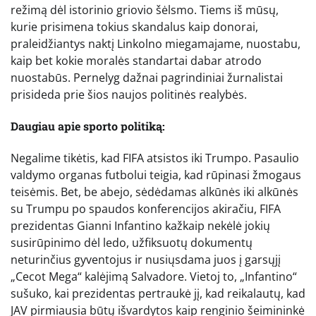
režimą dėl istorinio griovio šėlsmo. Tiems iš mūsų,
kurie prisimena tokius skandalus kaip donorai,
praleidžiantys naktį Linkolno miegamajame, nuostabu,
kaip bet kokie moralės standartai dabar atrodo
nuostabūs. Pernelyg dažnai pagrindiniai žurnalistai
prisideda prie šios naujos politinės realybės.
Daugiau apie sporto politiką:
Negalime tikėtis, kad FIFA atsistos iki Trumpo. Pasaulio
valdymo organas futbolui teigia, kad rūpinasi žmogaus
teisėmis. Bet, be abejo, sėdėdamas alkūnės iki alkūnės
su Trumpu po spaudos konferencijos akiračiu, FIFA
prezidentas Gianni Infantino kažkaip nekėlė jokių
susirūpinimo dėl ledo, užfiksuotų dokumentų
neturinčius gyventojus ir nusiųsdama juos į garsųjį
„Cecot Mega“ kalėjimą Salvadore. Vietoj to, „Infantino“
sušuko, kai prezidentas pertraukė jį, kad reikalautų, kad
JAV pirmiausia būtų išvardytos kaip renginio šeimininkė