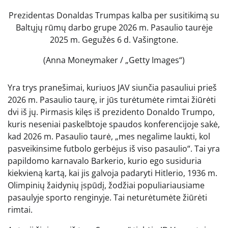
Prezidentas Donaldas Trumpas kalba per susitikimą su
Baltųjų rūmų darbo grupe 2026 m. Pasaulio taurėje
2025 m. Gegužės 6 d. Vašingtone.
(Anna Moneymaker / „Getty Images“)
Yra trys pranešimai, kuriuos JAV siunčia pasauliui prieš
2026 m. Pasaulio taurę, ir jūs turėtumėte rimtai žiūrėti
dvi iš jų. Pirmasis kilęs iš prezidento Donaldo Trumpo,
kuris neseniai paskelbtoje spaudos konferencijoje sakė,
kad 2026 m. Pasaulio taurė, „mes negalime laukti, kol
pasveikinsime futbolo gerbėjus iš viso pasaulio“. Tai yra
papildomo karnavalo Barkerio, kurio ego susiduria
kiekvieną kartą, kai jis galvoja padaryti Hitlerio, 1936 m.
Olimpinių žaidynių įspūdį, žodžiai populiariausiame
pasaulyje sporto renginyje. Tai neturėtumėte žiūrėti
rimtai.