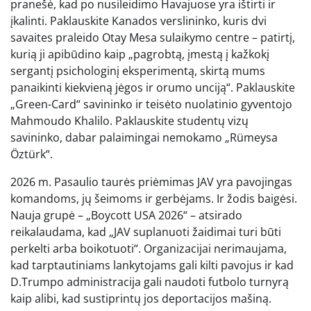
pranešė, kad po nusileidimo Havajuose yra ištirti ir
įkalinti. Paklauskite Kanados verslininko, kuris dvi
savaites praleido Otay Mesa sulaikymo centre – patirtį,
kurią ji apibūdino kaip „pagrobtą, įmestą į kažkokį
sergantį psichologinį eksperimentą, skirtą mums
panaikinti kiekvieną jėgos ir orumo unciją“. Paklauskite
„Green-Card“ savininko ir teisėto nuolatinio gyventojo
Mahmoudo Khalilo. Paklauskite studentų vizų
savininko, dabar palaimingai nemokamo „Rümeysa
Öztürk“.
2026 m. Pasaulio taurės priėmimas JAV yra pavojingas
komandoms, jų šeimoms ir gerbėjams. Ir žodis baigėsi.
Nauja grupė – „Boycott USA 2026“ – atsirado
reikalaudama, kad „JAV suplanuoti žaidimai turi būti
perkelti arba boikotuoti“. Organizacijai nerimaujama,
kad tarptautiniams lankytojams gali kilti pavojus ir kad
D.Trumpo administracija gali naudoti futbolo turnyrą
kaip alibi, kad sustiprintų jos deportacijos mašiną.