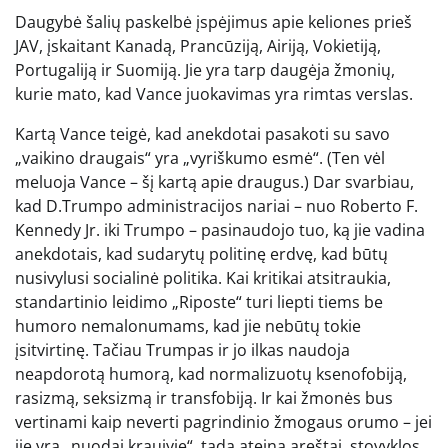
Daugybė šalių paskelbė įspėjimus apie keliones prieš
JAV, įskaitant Kanadą, Prancūziją, Airiją, Vokietiją,
Portugaliją ir Suomiją. Jie yra tarp daugėja žmonių,
kurie mato, kad Vance juokavimas yra rimtas verslas.
Kartą Vance teigė, kad anekdotai pasakoti su savo
„vaikino draugais“ yra „vyriškumo esmė“. (Ten vėl
meluoja Vance – šį kartą apie draugus.) Dar svarbiau,
kad D.Trumpo administracijos nariai – nuo Roberto F.
Kennedy Jr. iki Trumpo – pasinaudojo tuo, ką jie vadina
anekdotais, kad sudarytų politinę erdvę, kad būtų
nusivylusi socialinė politika. Kai kritikai atsitraukia,
standartinio leidimo „Riposte“ turi liepti tiems be
humoro nemalonumams, kad jie nebūtų tokie
įsitvirtinę. Tačiau Trumpas ir jo ilkas naudoja
neapdorotą humorą, kad normalizuotų ksenofobiją,
rasizmą, seksizmą ir transfobiją. Ir kai žmonės bus
vertinami kaip neverti pagrindinio žmogaus orumo – jei
jie yra „nuodai kraujyje“, tada ateina areštai, stovyklos,