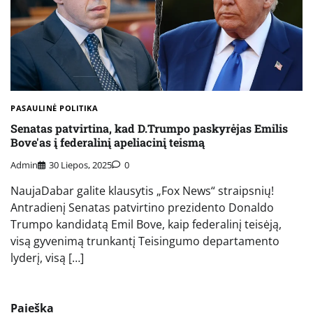
PASAULINĖ POLITIKA
Senatas patvirtina, kad D.Trumpo paskyrėjas Emilis
Bove'as į federalinį apeliacinį teismą
Admin
30 Liepos, 2025
0
NaujaDabar galite klausytis „Fox News“ straipsnių!
Antradienį Senatas patvirtino prezidento Donaldo
Trumpo kandidatą Emil Bove, kaip federalinį teisėją,
visą gyvenimą trunkantį Teisingumo departamento
lyderį, visą […]
Paieška