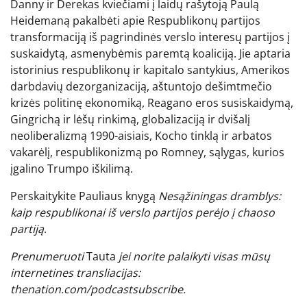
Danny ir Derekas kviečiami į laidų rašytoją Paulą
Heidemaną pakalbėti apie Respublikonų partijos
transformaciją iš pagrindinės verslo interesų partijos į
suskaidytą, asmenybėmis paremtą koaliciją. Jie aptaria
istorinius respublikonų ir kapitalo santykius, Amerikos
darbdavių dezorganizaciją, aštuntojo dešimtmečio
krizės politinę ekonomiką, Reagano eros susiskaidymą,
Gingrichą ir lėšų rinkimą, globalizaciją ir dvišalį
neoliberalizmą 1990-aisiais, Kocho tinklą ir arbatos
vakarėlį, respublikonizmą po Romney, sąlygas, kurios
įgalino Trumpo iškilimą.
Perskaitykite Pauliaus knygą
Nesąžiningas dramblys:
kaip respublikonai iš verslo partijos perėjo į chaoso
partiją
.
Prenumeruoti
Tauta
jei norite palaikyti visas mūsų
internetines transliacijas:
thenation.com/podcastsubscribe.