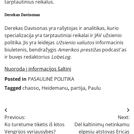
tarptautinius reikalus.
Derekas Davisonas
Derekas Davisonas yra rašytojas ir analitikas, kurio
specializacija yra tarptautiniai reikalai ir JAV užsienio
politika. Jis yra leidėjas
Užsienio valiutos
informacinis
biuletenis, bendražygis
Amerikos prestižas
podcast'as
ir buvęs redaktorius
LobeLog
.
Nuoroda į informacijos šaltinį
Posted in
PASAULINĖ POLITIKA
Tagged
chaoso
,
Heidemanu
,
partija
,
Paulu
Navigacija
Previous:
Next:
tarp
Ko turėtume tikėtis iš kitos
Dėl kaltinimų netinkamu
įrašų
Vengrijos vyriausybės?
elgesiu atstovas Ericas