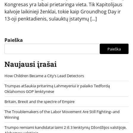
Kongresas yra labai prietaringa vieta. Tik Kapitolijaus
kalvoje laikinieji ženklai, tokie kaip Groundhog Day ir
13-oji penktadienis, sulauktų įstatymų […]
Paieška
Paieška
Naujausi įrašai
How Children Became a City’s Lead Detectors
Trumpas atšaukia pritarimą Lahmeyeriui ir palaiko Tedfordą
Oklahomos GOP lenktynėse
Britain, Brexit and the spectre of Empire
The Troublemakers of the Labor Movement Are Still Fighting–and
Winning
Trumpo remiami kandidatai laimi 2 iš 3 lenktynių Džordžijos valstijoje,