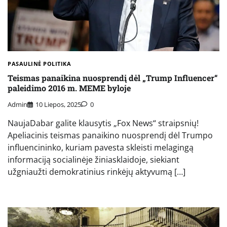
PASAULINĖ POLITIKA
Teismas panaikina nuosprendį dėl „Trump Influencer“
paleidimo 2016 m. MEME byloje
Admin
10 Liepos, 2025
0
NaujaDabar galite klausytis „Fox News“ straipsnių!
Apeliacinis teismas panaikino nuosprendį dėl Trumpo
influencininko, kuriam pavesta skleisti melagingą
informaciją socialinėje žiniasklaidoje, siekiant
užgniaužti demokratinius rinkėjų aktyvumą […]