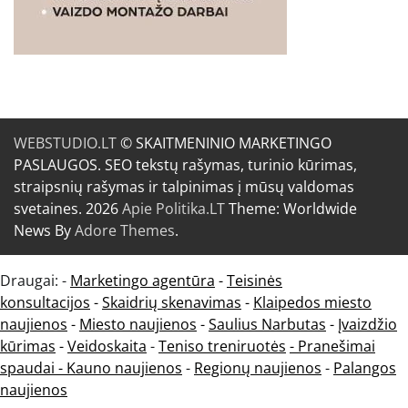
WEBSTUDIO.LT
© SKAITMENINIO MARKETINGO
PASLAUGOS. SEO tekstų rašymas, turinio kūrimas,
straipsnių rašymas ir talpinimas į mūsų valdomas
svetaines. 2026
Apie Politika.LT
Theme: Worldwide
News By
Adore Themes
.
Draugai: -
Marketingo agentūra
-
Teisinės
konsultacijos
-
Skaidrių skenavimas
-
Klaipedos miesto
naujienos
-
Miesto naujienos
-
Saulius Narbutas
-
Įvaizdžio
kūrimas
-
Veidoskaita
-
Teniso treniruotės
- Pranešimai
spaudai -
Kauno naujienos
-
Regionų naujienos
-
Palangos
naujienos