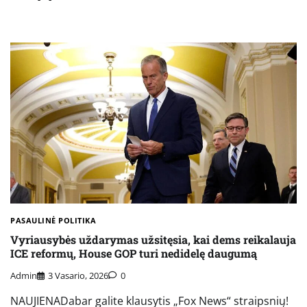
PASAULINĖ POLITIKA
Vyriausybės uždarymas užsitęsia, kai dems reikalauja
ICE reformų, House GOP turi nedidelę daugumą
Admin
3 Vasario, 2026
0
NAUJIENADabar galite klausytis „Fox News“ straipsnių!