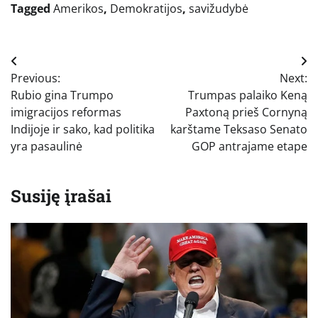
Tagged
Amerikos
,
Demokratijos
,
savižudybė
Navigacija
Previous:
Next:
tarp
Rubio gina Trumpo
Trumpas palaiko Keną
įrašų
imigracijos reformas
Paxtoną prieš Cornyną
Indijoje ir sako, kad politika
karštame Teksaso Senato
yra pasaulinė
GOP antrajame etape
Susiję įrašai