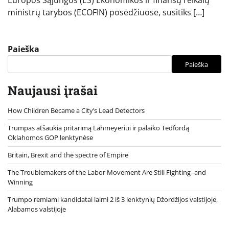
Europos Sąjungos (ES) Ekonomikos ir finansų reikalų
ministrų tarybos (ECOFIN) posėdžiuose, susitiks […]
Paieška
Paieška
Naujausi įrašai
How Children Became a City’s Lead Detectors
Trumpas atšaukia pritarimą Lahmeyeriui ir palaiko Tedfordą
Oklahomos GOP lenktynėse
Britain, Brexit and the spectre of Empire
The Troublemakers of the Labor Movement Are Still Fighting–and
Winning
Trumpo remiami kandidatai laimi 2 iš 3 lenktynių Džordžijos valstijoje,
Alabamos valstijoje