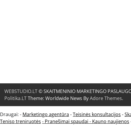
WEBSTUDIO.LT
© SKAITMENINIO MARKETINGO PASLAUGOS. SE
Politika.LT
Theme: Worldwide News By
Adore Themes
.
Draugai: -
Marketingo agentūra
-
Teisinės konsultacijos
-
Sk
Teniso treniruotės
- Pranešimai spaudai -
Kauno naujienos