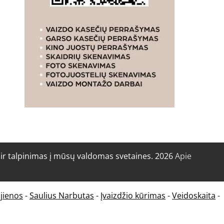
r talpinimas į mūsų valdomas svetaines. 2026
Apie
jienos
-
Saulius Narbutas
-
Įvaizdžio kūrimas
-
Veidoskaita
-