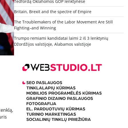
Tedfordą Oklahomos GOP lenktynėse
Britain, Brexit and the spectre of Empire
The Troublemakers of the Labor Movement Are Still
Fighting–and Winning
Trumpo remiami kandidatai laimi 2 iš 3 lenktynių
Džordžijos valstijoje, Alabamos valstijoje
ženklą,
uris