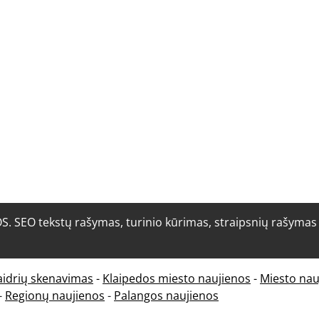
O tekstų rašymas, turinio kūrimas, straipsnių rašymas i
aidrių skenavimas
-
Klaipedos miesto naujienos
-
Miesto nau
-
Regionų naujienos
-
Palangos naujienos