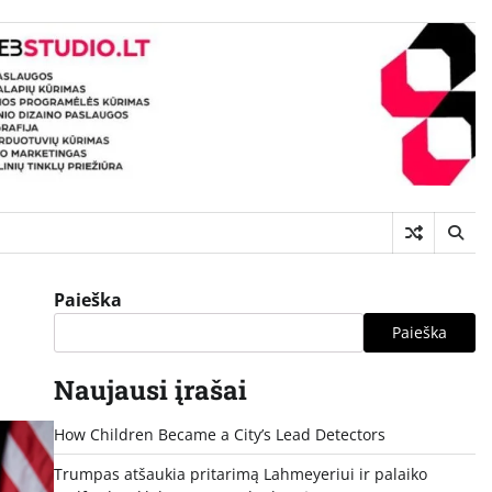
Paieška
Paieška
Naujausi įrašai
How Children Became a City’s Lead Detectors
Trumpas atšaukia pritarimą Lahmeyeriui ir palaiko