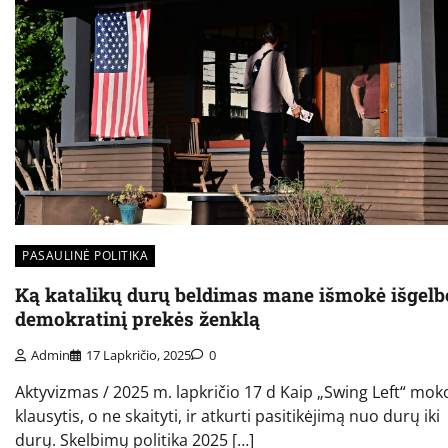
PASAULINĖ POLITIKA
Ką katalikų durų beldimas mane išmokė išgelb
demokratinį prekės ženklą
Admin
17 Lapkričio, 2025
0
Aktyvizmas / 2025 m. lapkričio 17 d Kaip „Swing Left“ mok
klausytis, o ne skaityti, ir atkurti pasitikėjimą nuo durų iki
durų. Skelbimų politika 2025 […]