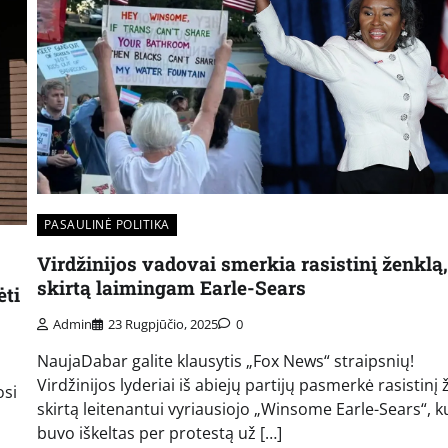
PASAULINĖ POLITIKA
Virdžinijos vadovai smerkia rasistinį ženklą,
skirtą laimingam Earle-Sears
ėti
Admin
23 Rugpjūčio, 2025
0
NaujaDabar galite klausytis „Fox News“ straipsnių!
Virdžinijos lyderiai iš abiejų partijų pasmerkė rasistinį 
osi
skirtą leitenantui vyriausiojo „Winsome Earle-Sears“, k
buvo iškeltas per protestą už […]