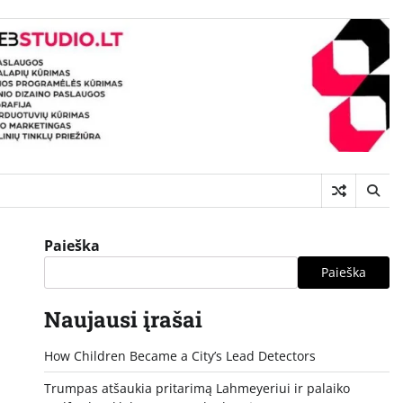
Paieška
Paieška
Naujausi įrašai
How Children Became a City’s Lead Detectors
Trumpas atšaukia pritarimą Lahmeyeriui ir palaiko