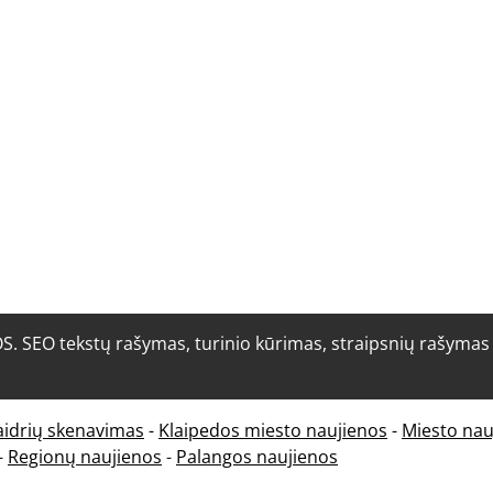
O tekstų rašymas, turinio kūrimas, straipsnių rašymas i
aidrių skenavimas
-
Klaipedos miesto naujienos
-
Miesto nau
-
Regionų naujienos
-
Palangos naujienos