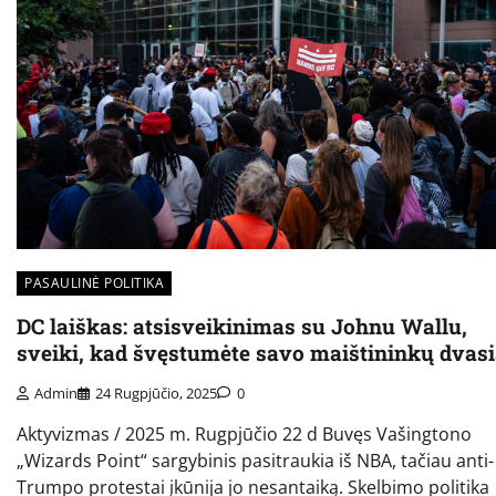
PASAULINĖ POLITIKA
DC laiškas: atsisveikinimas su Johnu Wallu,
sveiki, kad švęstumėte savo maištininkų dvas
Admin
24 Rugpjūčio, 2025
0
Aktyvizmas / 2025 m. Rugpjūčio 22 d Buvęs Vašingtono
„Wizards Point“ sargybinis pasitraukia iš NBA, tačiau anti-
Trumpo protestai įkūnija jo nesantaiką. Skelbimo politika