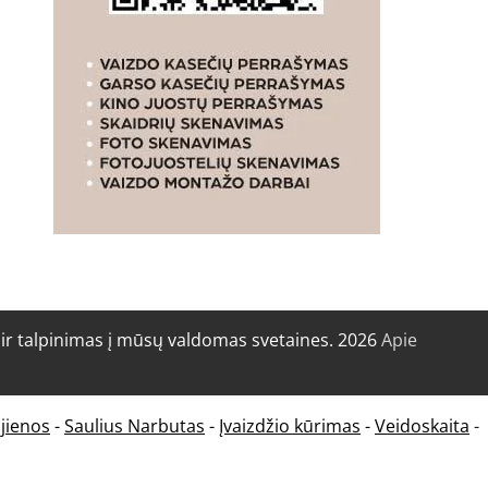
r talpinimas į mūsų valdomas svetaines. 2026
Apie
jienos
-
Saulius Narbutas
-
Įvaizdžio kūrimas
-
Veidoskaita
-