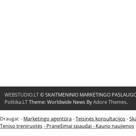
WEBSTUDIO.LT
© SKAITMENINIO MARKETINGO PASLAUGOS. SE
Politika.LT
Theme: Worldwide News By
Adore Themes
.
Draugai: -
Marketingo agentūra
-
Teisinės konsultacijos
-
Sk
Teniso treniruotės
- Pranešimai spaudai -
Kauno naujienos