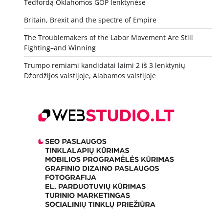
Tedfordą Oklahomos GOP lenktynėse
Britain, Brexit and the spectre of Empire
The Troublemakers of the Labor Movement Are Still
Fighting–and Winning
Trumpo remiami kandidatai laimi 2 iš 3 lenktynių
Džordžijos valstijoje, Alabamos valstijoje