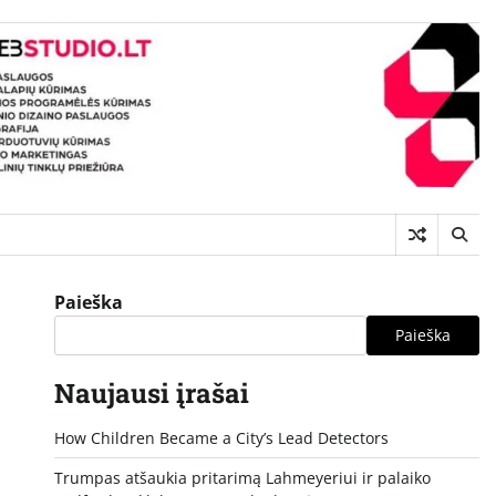
Paieška
Paieška
Naujausi įrašai
How Children Became a City’s Lead Detectors
Trumpas atšaukia pritarimą Lahmeyeriui ir palaiko