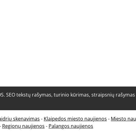
O tekstų rašymas, turinio kūrimas, straipsnių rašymas i
aidrių skenavimas
-
Klaipedos miesto naujienos
-
Miesto nau
-
Regionų naujienos
-
Palangos naujienos