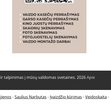
r talpinimas į mūsų valdomas svetaines. 2026
Apie
jienos
-
Saulius Narbutas
-
Įvaizdžio kūrimas
-
Veidoskaita
-