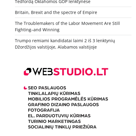
Tedfordą Oklahomos GOP lenktynėse
Britain, Brexit and the spectre of Empire
The Troublemakers of the Labor Movement Are Still
Fighting–and Winning
Trumpo remiami kandidatai laimi 2 iš 3 lenktynių
Džordžijos valstijoje, Alabamos valstijoje