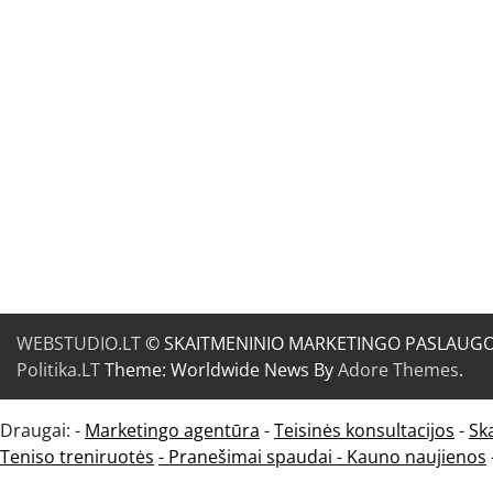
WEBSTUDIO.LT
© SKAITMENINIO MARKETINGO PASLAUGOS. SE
Politika.LT
Theme: Worldwide News By
Adore Themes
.
Draugai: -
Marketingo agentūra
-
Teisinės konsultacijos
-
Sk
Teniso treniruotės
- Pranešimai spaudai -
Kauno naujienos