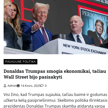
PASAULINĖ POLITIKA
Donaldas Trumpas smogia ekonomikai, tačiau
Wall Street bijo pasisakyti
Admin
14 Kovo, 2025
0
Visi žino, kad Trumpas sujaukia, tačiau baimė ir godumas
užkerta kelią pasipriešinimui. Skelbimo politika Išrinktasis
prezidentas Donaldas Trumpas skamba atidarytą varpą