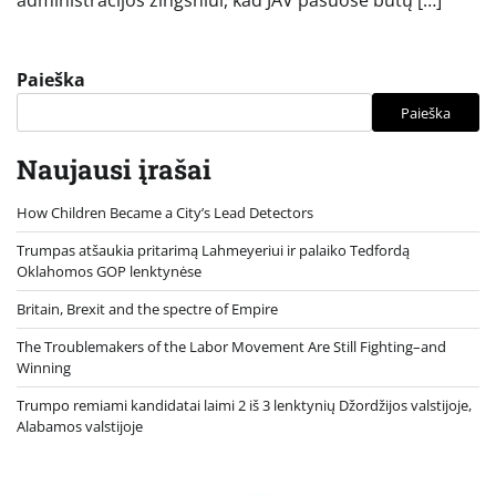
administracijos žingsniui, kad JAV pasuose būtų […]
Paieška
Paieška
Naujausi įrašai
How Children Became a City’s Lead Detectors
Trumpas atšaukia pritarimą Lahmeyeriui ir palaiko Tedfordą
Oklahomos GOP lenktynėse
Britain, Brexit and the spectre of Empire
The Troublemakers of the Labor Movement Are Still Fighting–and
Winning
Trumpo remiami kandidatai laimi 2 iš 3 lenktynių Džordžijos valstijoje,
Alabamos valstijoje