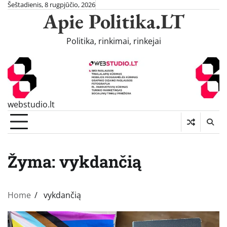
Skip
Šeštadienis, 8 rugpjūčio, 2026
Apie Politika.LT
to
content
Politika, rinkimai, rinkejai
webstudio.lt
Žyma:
vykdančią
Home
vykdančią