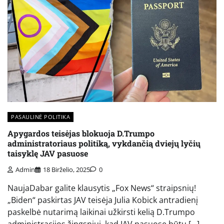
PASAULINĖ POLITIKA
Apygardos teisėjas blokuoja D.Trumpo
administratoriaus politiką, vykdančią dviejų lyčių
taisyklę JAV pasuose
Admin
18 Birželio, 2025
0
NaujaDabar galite klausytis „Fox News“ straipsnių!
„Biden“ paskirtas JAV teisėja Julia Kobick antradienį
paskelbė nutarimą laikinai užkirsti kelią D.Trumpo