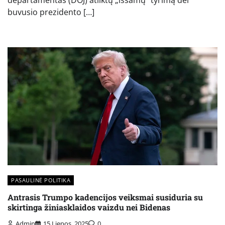
departamentas (DOJ) atliktų „išsamų“ tyrimą dėl
buvusio prezidento […]
PASAULINĖ POLITIKA
Antrasis Trumpo kadencijos veiksmai susiduria su
skirtinga žiniasklaidos vaizdu nei Bidenas
Admin
15 Liepos, 2025
0