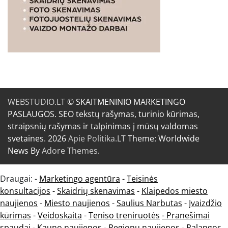
WEBSTUDIO.LT
© SKAITMENINIO MARKETINGO
PASLAUGOS. SEO tekstų rašymas, turinio kūrimas,
straipsnių rašymas ir talpinimas į mūsų valdomas
svetaines. 2026
Apie Politika.LT
Theme: Worldwide
News By
Adore Themes
.
Draugai: -
Marketingo agentūra
-
Teisinės
konsultacijos
-
Skaidrių skenavimas
-
Klaipedos miesto
naujienos
-
Miesto naujienos
-
Saulius Narbutas
-
Įvaizdžio
kūrimas
-
Veidoskaita
-
Teniso treniruotės
- Pranešimai
spaudai -
Kauno naujienos
-
Regionų naujienos
-
Palangos