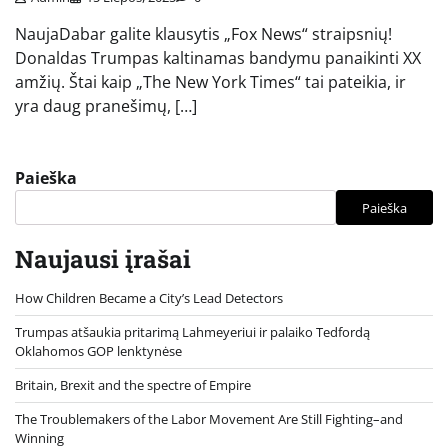
NaujaDabar galite klausytis „Fox News“ straipsnių!
Donaldas Trumpas kaltinamas bandymu panaikinti XX
amžių. Štai kaip „The New York Times“ tai pateikia, ir
yra daug pranešimų, […]
Paieška
Paieška
Naujausi įrašai
How Children Became a City’s Lead Detectors
Trumpas atšaukia pritarimą Lahmeyeriui ir palaiko Tedfordą
Oklahomos GOP lenktynėse
Britain, Brexit and the spectre of Empire
The Troublemakers of the Labor Movement Are Still Fighting–and
Winning