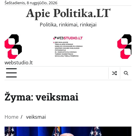
Skip
Šeštadienis, 8 rugpjūčio, 2026
Apie Politika.LT
to
content
Politika, rinkimai, rinkejai
webstudio.lt
Žyma:
veiksmai
Home
veiksmai