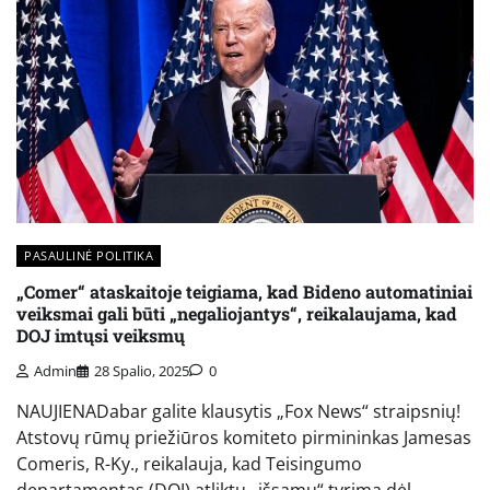
PASAULINĖ POLITIKA
„Comer“ ataskaitoje teigiama, kad Bideno automatiniai
veiksmai gali būti „negaliojantys“, reikalaujama, kad
DOJ imtųsi veiksmų
Admin
28 Spalio, 2025
0
NAUJIENADabar galite klausytis „Fox News“ straipsnių!
Atstovų rūmų priežiūros komiteto pirmininkas Jamesas
Comeris, R-Ky., reikalauja, kad Teisingumo