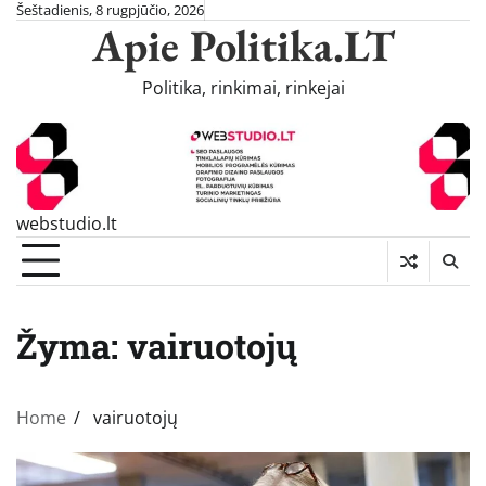
Skip
Šeštadienis, 8 rugpjūčio, 2026
Apie Politika.LT
to
content
Politika, rinkimai, rinkejai
webstudio.lt
Žyma:
vairuotojų
Home
vairuotojų