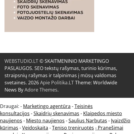
WEBSTUDIO.LT
© SKAITMENINIO MARKETINGO
PASLAUGOS. SEO tekstų rašymas, turinio kūrimas,
straipsnių rašymas ir talpinimas į mūsų valdomas
svetaines. 2026
Apie Politika.LT
Theme: Worldwide
News By
Adore Themes
.
Draugai: -
Marketingo agentūra
-
Teisinės
konsultacijos
-
Skaidrių skenavimas
-
Klaipedos miesto
naujienos
-
Miesto naujienos
-
Saulius Narbutas
-
Įvaizdžio
kūrimas
-
Veidoskaita
-
Teniso treniruotės
- Pranešimai