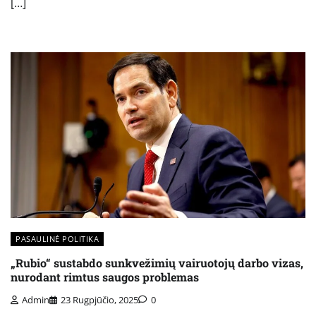
[…]
PASAULINĖ POLITIKA
„Rubio“ sustabdo sunkvežimių vairuotojų darbo vizas,
nurodant rimtus saugos problemas
Admin
23 Rugpjūčio, 2025
0