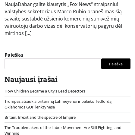
NaujaDabar galite klausytis „Fox News“ straipsnių!
Valstybės sekretoriaus Marco Rubio pranešimas šią
savaitę sustabdė užsienio komercinių sunkvežimių
vairuotojų darbo vizas dėl konservatorių pagyrų dėl
mirtinos […]
Paieška
Paieška
Naujausi įrašai
How Children Became a City’s Lead Detectors
Trumpas atšaukia pritarimą Lahmeyeriui ir palaiko Tedfordą
Oklahomos GOP lenktynėse
Britain, Brexit and the spectre of Empire
The Troublemakers of the Labor Movement Are Still Fighting–and
Winning