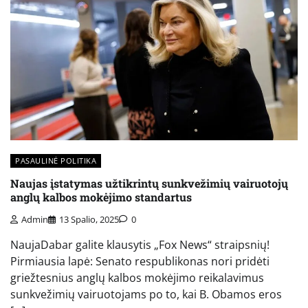
PASAULINĖ POLITIKA
Naujas įstatymas užtikrintų sunkvežimių vairuotojų
anglų kalbos mokėjimo standartus
Admin
13 Spalio, 2025
0
NaujaDabar galite klausytis „Fox News“ straipsnių!
Pirmiausia lapė: Senato respublikonas nori pridėti
griežtesnius anglų kalbos mokėjimo reikalavimus
sunkvežimių vairuotojams po to, kai B. Obamos eros