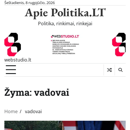
Skip
Šeštadienis, 8 rugpjūčio, 2026
Apie Politika.LT
to
content
Politika, rinkimai, rinkejai
webstudio.lt
Žyma:
vadovai
Home
vadovai