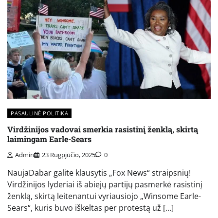
PASAULINĖ POLITIKA
Virdžinijos vadovai smerkia rasistinį ženklą, skirtą
laimingam Earle-Sears
Admin
23 Rugpjūčio, 2025
0
NaujaDabar galite klausytis „Fox News“ straipsnių!
Virdžinijos lyderiai iš abiejų partijų pasmerkė rasistinį
ženklą, skirtą leitenantui vyriausiojo „Winsome Earle-
Sears“, kuris buvo iškeltas per protestą už […]