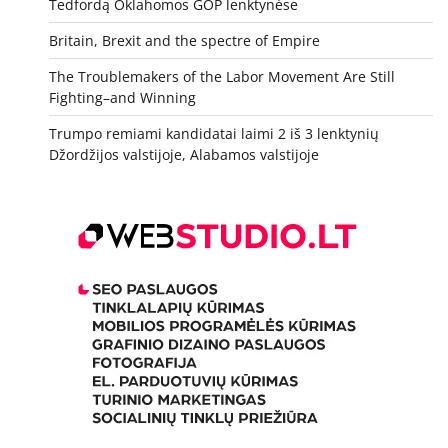
Tedfordą Oklahomos GOP lenktynėse
Britain, Brexit and the spectre of Empire
The Troublemakers of the Labor Movement Are Still
Fighting–and Winning
Trumpo remiami kandidatai laimi 2 iš 3 lenktynių
Džordžijos valstijoje, Alabamos valstijoje