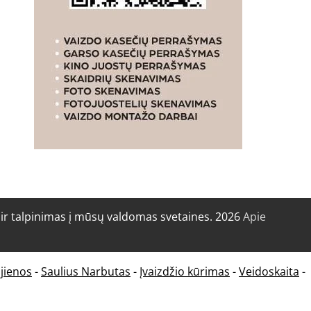
r talpinimas į mūsų valdomas svetaines. 2026
Apie
jienos
-
Saulius Narbutas
-
Įvaizdžio kūrimas
-
Veidoskaita
-