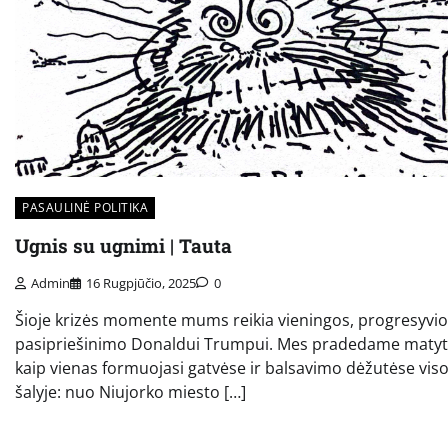
PASAULINĖ POLITIKA
Ugnis su ugnimi | Tauta
Admin
16 Rugpjūčio, 2025
0
Šioje krizės momente mums reikia vieningos, progresyvi
pasipriešinimo Donaldui Trumpui. Mes pradedame matyti
kaip vienas formuojasi gatvėse ir balsavimo dėžutėse viso
šalyje: nuo Niujorko miesto […]