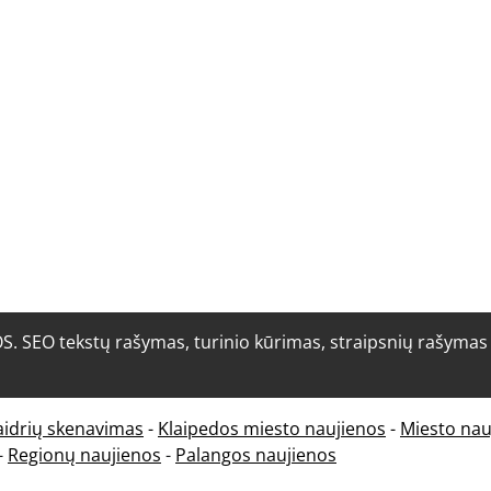
O tekstų rašymas, turinio kūrimas, straipsnių rašymas i
aidrių skenavimas
-
Klaipedos miesto naujienos
-
Miesto nau
-
Regionų naujienos
-
Palangos naujienos