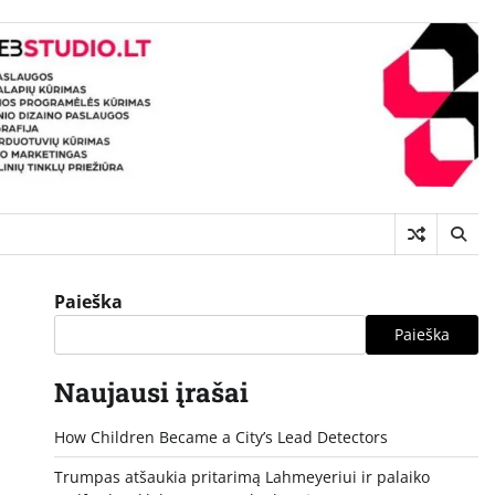
Paieška
Paieška
Naujausi įrašai
How Children Became a City’s Lead Detectors
Trumpas atšaukia pritarimą Lahmeyeriui ir palaiko