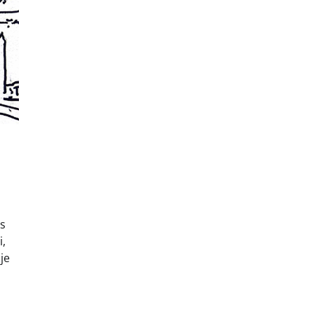
os
,
je