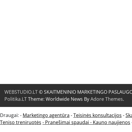
WEBSTUDIO.LT
© SKAITMENINIO MARKETINGO PASLAUGOS. SE
Politika.LT
Theme: Worldwide News By
Adore Themes
.
Draugai: -
Marketingo agentūra
-
Teisinės konsultacijos
-
Sk
Teniso treniruotės
- Pranešimai spaudai -
Kauno naujienos