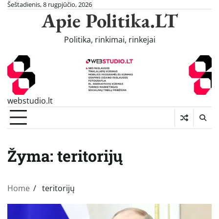
Skip
Šeštadienis, 8 rugpjūčio, 2026
Apie Politika.LT
to
content
Politika, rinkimai, rinkejai
webstudio.lt
Žyma:
teritorijų
Home
teritorijų