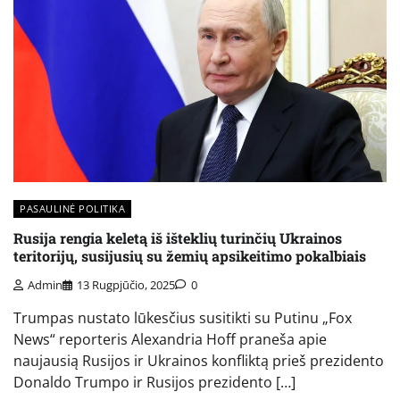
PASAULINĖ POLITIKA
Rusija rengia keletą iš išteklių turinčių Ukrainos
teritorijų, susijusių su žemių apsikeitimo pokalbiais
Admin
13 Rugpjūčio, 2025
0
Trumpas nustato lūkesčius susitikti su Putinu „Fox
News“ reporteris Alexandria Hoff praneša apie
naujausią Rusijos ir Ukrainos konfliktą prieš prezidento
Donaldo Trumpo ir Rusijos prezidento […]