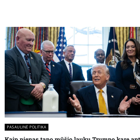
PASAULINĖ POLITIKA
Kaip pienas tapo mūšio lauku Trumpo kare an