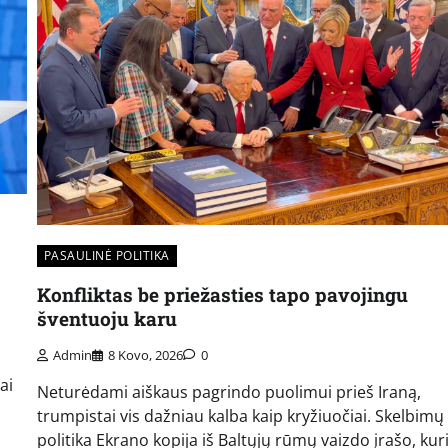
PASAULINĖ POLITIKA
Konfliktas be priežasties tapo pavojingu
šventuoju karu
Admin
8 Kovo, 2026
0
ai
Neturėdami aiškaus pagrindo puolimui prieš Iraną,
trumpistai vis dažniau kalba kaip kryžiuočiai. Skelbimų
politika Ekrano kopija iš Baltųjų rūmų vaizdo įrašo, ku