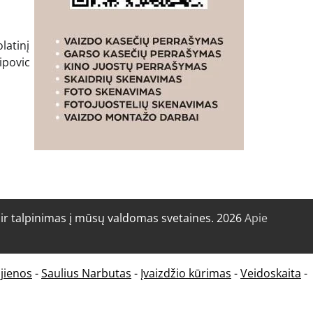
latinį
ipovic
r talpinimas į mūsų valdomas svetaines. 2026
Apie
jienos
-
Saulius Narbutas
-
Įvaizdžio kūrimas
-
Veidoskaita
-