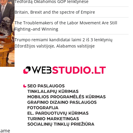
Tedfordą Oklahomos GOP lenktynėse
Britain, Brexit and the spectre of Empire
The Troublemakers of the Labor Movement Are Still
Fighting–and Winning
Trumpo remiami kandidatai laimi 2 iš 3 lenktynių
Džordžijos valstijoje, Alabamos valstijoje
riame