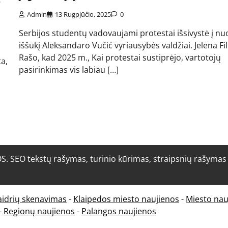
Admin
13 Rugpjūčio, 2025
0
Serbijos studentų vadovaujami protestai išsivystė į nuo
iššūkį Aleksandaro Vučić vyriausybės valdžiai. Jelena Fil
Rašo, kad 2025 m., Kai protestai sustiprėjo, vartotojų
a,
pasirinkimas vis labiau […]
O tekstų rašymas, turinio kūrimas, straipsnių rašymas i
aidrių skenavimas
-
Klaipedos miesto naujienos
-
Miesto nau
-
Regionų naujienos
-
Palangos naujienos