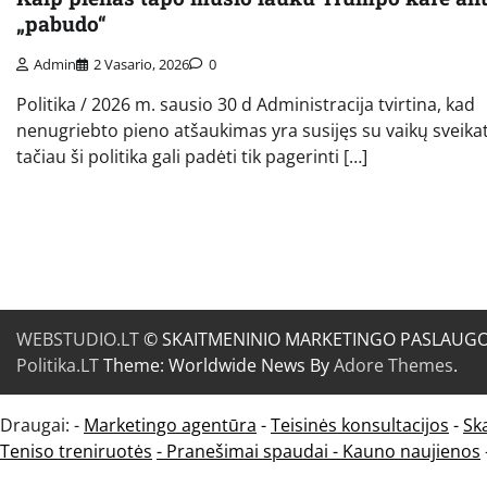
„pabudo“
Admin
2 Vasario, 2026
0
Politika / 2026 m. sausio 30 d Administracija tvirtina, kad
nenugriebto pieno atšaukimas yra susijęs su vaikų sveikat
tačiau ši politika gali padėti tik pagerinti […]
WEBSTUDIO.LT
© SKAITMENINIO MARKETINGO PASLAUGOS. SE
Politika.LT
Theme: Worldwide News By
Adore Themes
.
Draugai: -
Marketingo agentūra
-
Teisinės konsultacijos
-
Sk
Teniso treniruotės
- Pranešimai spaudai -
Kauno naujienos