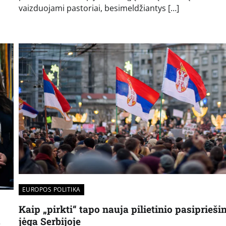
vaizduojami pastoriai, besimeldžiantys […]
EUROPOS POLITIKA
Kaip „pirkti“ tapo nauja pilietinio pasiprieš
jėga Serbijoje
t