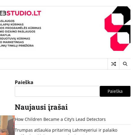
Paieška
Paieška
Naujausi įrašai
How Children Became a City’s Lead Detectors
Trumpas atšaukia pritarimą Lahmeyeriui ir palaiko