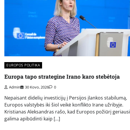
EUROPOS POLITIKA
Europa tapo strategine Irano karo stebėtoja
Admin
30 Kovo, 2026
0
Nepaisant didelių investicijų į Persijos įlankos stabilumą,
Europos valstybės iki šiol veikė konflikto Irane užribyje.
Kristianas Aleksandras rašo, kad Europos požiūrį geriausi
galima apibūdinti kaip […]