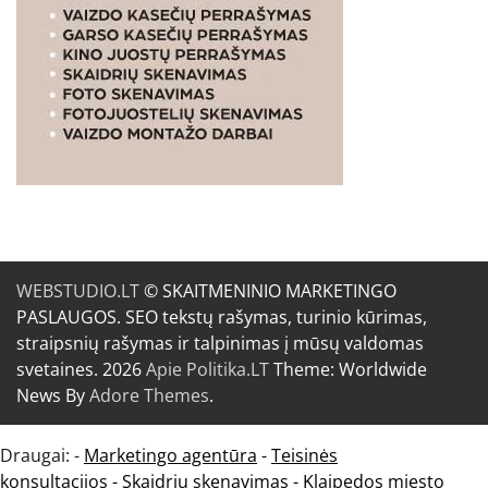
WEBSTUDIO.LT
© SKAITMENINIO MARKETINGO
PASLAUGOS. SEO tekstų rašymas, turinio kūrimas,
straipsnių rašymas ir talpinimas į mūsų valdomas
svetaines. 2026
Apie Politika.LT
Theme: Worldwide
News By
Adore Themes
.
Draugai: -
Marketingo agentūra
-
Teisinės
konsultacijos
-
Skaidrių skenavimas
-
Klaipedos miesto