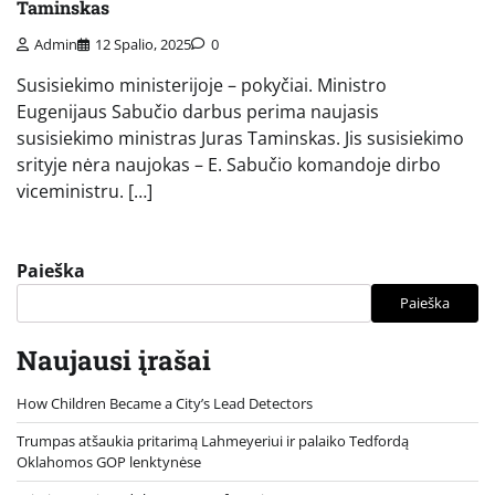
Taminskas
Admin
12 Spalio, 2025
0
Susisiekimo ministerijoje – pokyčiai. Ministro
Eugenijaus Sabučio darbus perima naujasis
susisiekimo ministras Juras Taminskas. Jis susisiekimo
srityje nėra naujokas – E. Sabučio komandoje dirbo
viceministru. […]
Paieška
Paieška
Naujausi įrašai
How Children Became a City’s Lead Detectors
Trumpas atšaukia pritarimą Lahmeyeriui ir palaiko Tedfordą
Oklahomos GOP lenktynėse