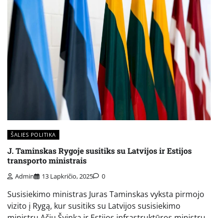
ŠALIES POLITIKA
J. Taminskas Rygoje susitiks su Latvijos ir Estijos
transporto ministrais
Admin
13 Lapkričio, 2025
0
Susisiekimo ministras Juras Taminskas vyksta pirmojo
vizito į Rygą, kur susitiks su Latvijos susisiekimo
ministru Ačiu Švinka ir Estijos infrastruktūros ministru