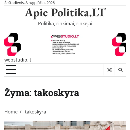
Skip
Šeštadienis, 8 rugpjūčio, 2026
Apie Politika.LT
to
content
Politika, rinkimai, rinkejai
webstudio.lt
Žyma:
takoskyra
Home
takoskyra