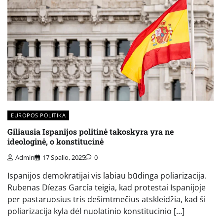
EUROPOS POLITIKA
Giliausia Ispanijos politinė takoskyra yra ne
ideologinė, o konstitucinė
Admin
17 Spalio, 2025
0
Ispanijos demokratijai vis labiau būdinga poliarizacija.
Rubenas Díezas García teigia, kad protestai Ispanijoje
per pastaruosius tris dešimtmečius atskleidžia, kad ši
poliarizacija kyla dėl nuolatinio konstitucinio […]