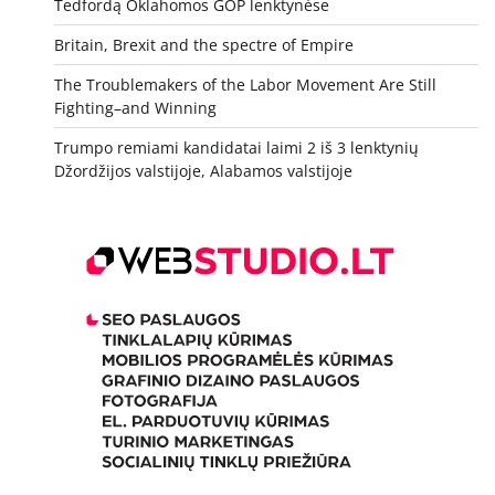
Tedfordą Oklahomos GOP lenktynėse
Britain, Brexit and the spectre of Empire
The Troublemakers of the Labor Movement Are Still
Fighting–and Winning
Trumpo remiami kandidatai laimi 2 iš 3 lenktynių
Džordžijos valstijoje, Alabamos valstijoje