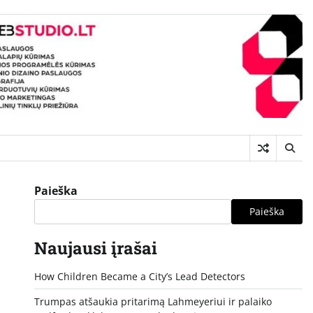
Paieška
Paieška
Naujausi įrašai
How Children Became a City’s Lead Detectors
Trumpas atšaukia pritarimą Lahmeyeriui ir palaiko