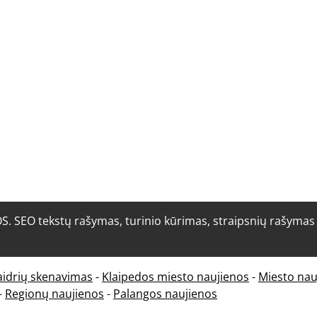
O tekstų rašymas, turinio kūrimas, straipsnių rašymas i
aidrių skenavimas
-
Klaipedos miesto naujienos
-
Miesto nau
-
Regionų naujienos
-
Palangos naujienos