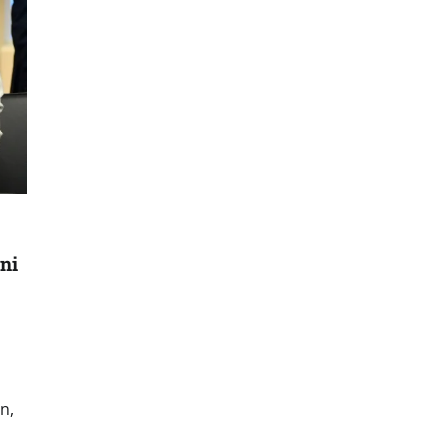
ni
n,