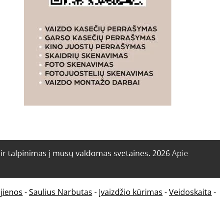
r talpinimas į mūsų valdomas svetaines. 2026
Apie
jienos
-
Saulius Narbutas
-
Įvaizdžio kūrimas
-
Veidoskaita
-