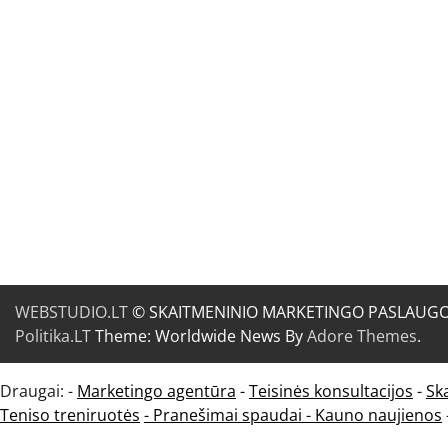
WEBSTUDIO.LT
© SKAITMENINIO MARKETINGO PASLAUGOS. SE
Politika.LT
Theme: Worldwide News By
Adore Themes
.
Draugai: -
Marketingo agentūra
-
Teisinės konsultacijos
-
Sk
Teniso treniruotės
- Pranešimai spaudai -
Kauno naujienos