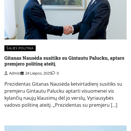
ŠALIES POLITIKA
Gitanas Nausėda susitiks su Gintautu Palucku, aptars
premjero politinę ateitį
Admin
24 Liepos, 2025
0
Prezidentas Gitanas Nausėda ketvirtadienį susitiks su
premjeru Gintautu Palucku aptarti visuomenei vis
kylančių naujų klausimų dėl jo verslų, Vyriausybės
vadovo politinę ateitį. „Prezidentas su premjeru […]