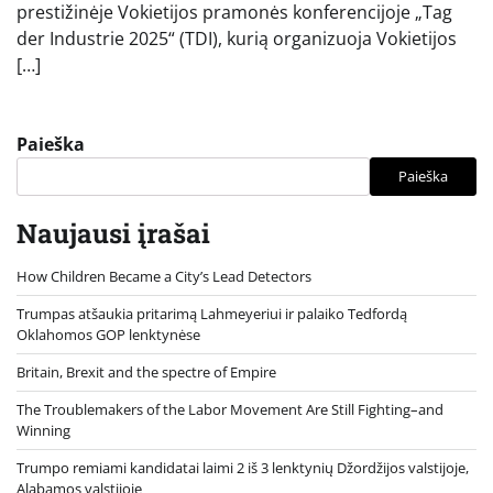
prestižinėje Vokietijos pramonės konferencijoje „Tag
der Industrie 2025“ (TDI), kurią organizuoja Vokietijos
[…]
Paieška
Paieška
Naujausi įrašai
How Children Became a City’s Lead Detectors
Trumpas atšaukia pritarimą Lahmeyeriui ir palaiko Tedfordą
Oklahomos GOP lenktynėse
Britain, Brexit and the spectre of Empire
The Troublemakers of the Labor Movement Are Still Fighting–and
Winning
Trumpo remiami kandidatai laimi 2 iš 3 lenktynių Džordžijos valstijoje,
Alabamos valstijoje