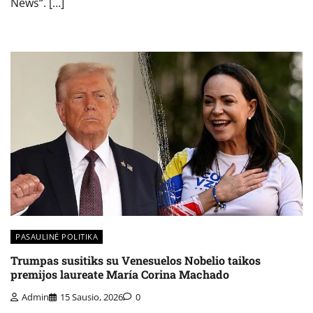
News“. […]
PASAULINĖ POLITIKA
Trumpas susitiks su Venesuelos Nobelio taikos
premijos laureate María Corina Machado
Admin
15 Sausio, 2026
0