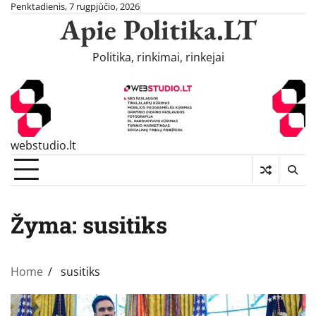
Skip
Penktadienis, 7 rugpjūčio, 2026
Apie Politika.LT
to
content
Politika, rinkimai, rinkejai
webstudio.lt
Žyma:
susitiks
Home
susitiks