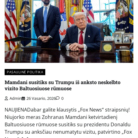
PASAULINĖ POLITIKA
Mamdani susitiks su Trumpu iš anksto neskelbto
vizito Baltuosiuose rūmuose
Admin
26 Vasario, 2026
0
NAUJIENADabar galite klausytis „Fox News“ straipsnių!
Niujorko meras Zohranas Mamdani ketvirtadienį
Baltuosiuose rūmuose susitiks su prezidentu Donaldu
Trumpu su anksčiau nenumatytu vizitu, patvirtino „Fox