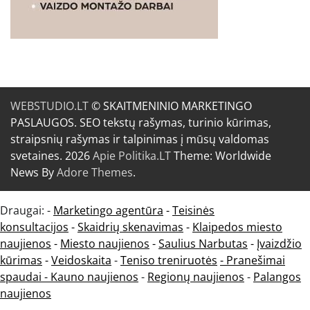
WEBSTUDIO.LT
© SKAITMENINIO MARKETINGO
PASLAUGOS. SEO tekstų rašymas, turinio kūrimas,
straipsnių rašymas ir talpinimas į mūsų valdomas
svetaines. 2026
Apie Politika.LT
Theme: Worldwide
News By
Adore Themes
.
Draugai: -
Marketingo agentūra
-
Teisinės
konsultacijos
-
Skaidrių skenavimas
-
Klaipedos miesto
naujienos
-
Miesto naujienos
-
Saulius Narbutas
-
Įvaizdžio
kūrimas
-
Veidoskaita
-
Teniso treniruotės
- Pranešimai
spaudai -
Kauno naujienos
-
Regionų naujienos
-
Palangos
naujienos