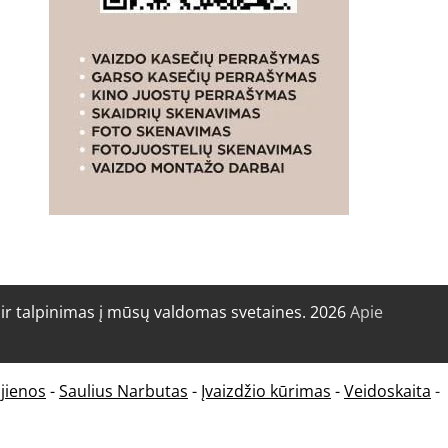
r talpinimas į mūsų valdomas svetaines. 2026
Apie
jienos
-
Saulius Narbutas
-
Įvaizdžio kūrimas
-
Veidoskaita
-