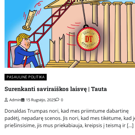
PASAULINĖ POLITIKA
Surenkanti saviraiškos laisvę | Tauta
Admin
15 Rugsėjo, 2025
0
Donaldas Trumpas nori, kad mes priimtume dabartinę
padėtį, nepadarę scenos. Jis nori, kad mes tikėtume, kad j
priešinsisime, jis mus priekabiauja, kreipsis į teismą ir […]