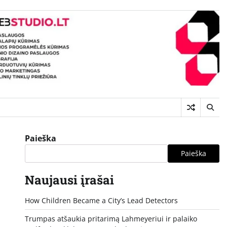
Paieška
Paieška
Naujausi įrašai
How Children Became a City’s Lead Detectors
Trumpas atšaukia pritarimą Lahmeyeriui ir palaiko