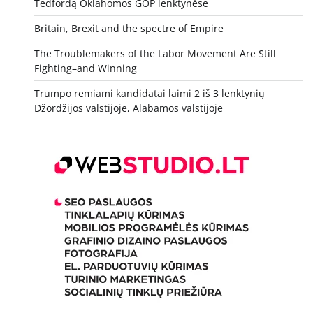
Tedfordą Oklahomos GOP lenktynėse
Britain, Brexit and the spectre of Empire
The Troublemakers of the Labor Movement Are Still
Fighting–and Winning
Trumpo remiami kandidatai laimi 2 iš 3 lenktynių
Džordžijos valstijoje, Alabamos valstijoje