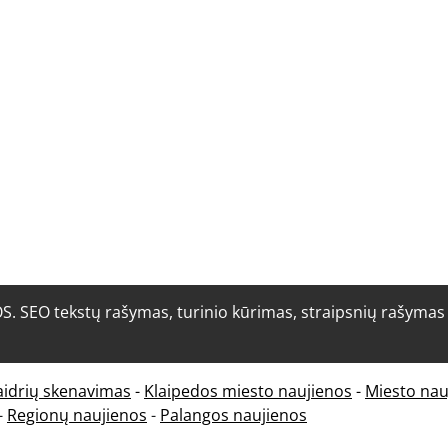
O tekstų rašymas, turinio kūrimas, straipsnių rašymas i
aidrių skenavimas
-
Klaipedos miesto naujienos
-
Miesto nau
-
Regionų naujienos
-
Palangos naujienos