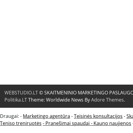
WEBSTUDIO.LT
© SKAITMENINIO MARKETINGO PASLAUGOS. SE
Politika.LT
Theme: Worldwide News By
Adore Themes
.
Draugai: -
Marketingo agentūra
-
Teisinės konsultacijos
-
Sk
Teniso treniruotės
- Pranešimai spaudai -
Kauno naujienos