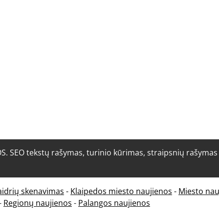
O tekstų rašymas, turinio kūrimas, straipsnių rašymas i
aidrių skenavimas
-
Klaipedos miesto naujienos
-
Miesto nau
-
Regionų naujienos
-
Palangos naujienos