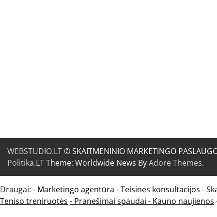
WEBSTUDIO.LT
© SKAITMENINIO MARKETINGO PASLAUGOS. SE
Politika.LT
Theme: Worldwide News By
Adore Themes
.
Draugai: -
Marketingo agentūra
-
Teisinės konsultacijos
-
Sk
Teniso treniruotės
- Pranešimai spaudai -
Kauno naujienos