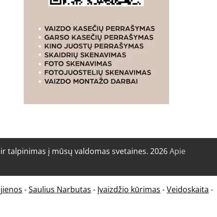
r talpinimas į mūsų valdomas svetaines. 2026
Apie
jienos
-
Saulius Narbutas
-
Įvaizdžio kūrimas
-
Veidoskaita
-