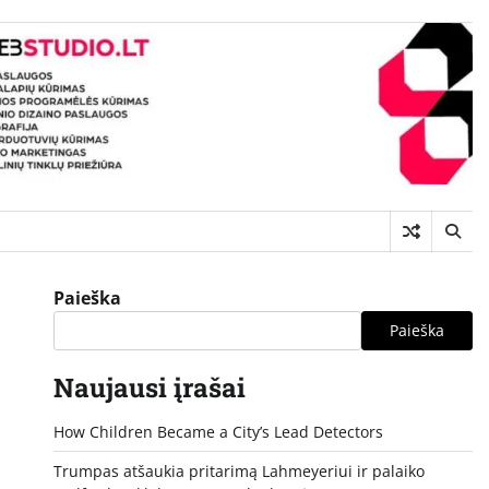
Paieška
Paieška
Naujausi įrašai
How Children Became a City’s Lead Detectors
Trumpas atšaukia pritarimą Lahmeyeriui ir palaiko