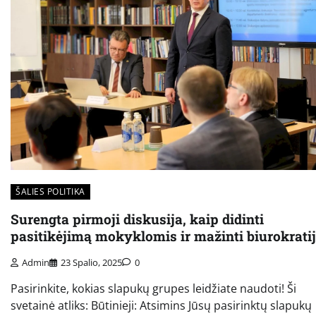
ŠALIES POLITIKA
Surengta pirmoji diskusija, kaip didinti
pasitikėjimą mokyklomis ir mažinti biurokrati
Admin
23 Spalio, 2025
0
Pasirinkite, kokias slapukų grupes leidžiate naudoti! Ši
svetainė atliks: Būtinieji: Atsimins Jūsų pasirinktų slapukų