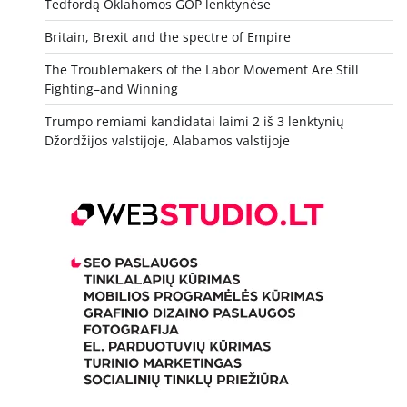
Tedfordą Oklahomos GOP lenktynėse
Britain, Brexit and the spectre of Empire
The Troublemakers of the Labor Movement Are Still
Fighting–and Winning
Trumpo remiami kandidatai laimi 2 iš 3 lenktynių
Džordžijos valstijoje, Alabamos valstijoje