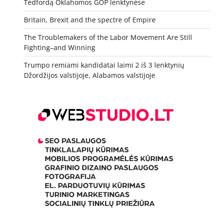
Tedfordą Oklahomos GOP lenktynėse
Britain, Brexit and the spectre of Empire
The Troublemakers of the Labor Movement Are Still
Fighting–and Winning
Trumpo remiami kandidatai laimi 2 iš 3 lenktynių
Džordžijos valstijoje, Alabamos valstijoje