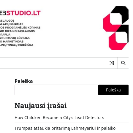
Paieška
Paieška
Naujausi įrašai
How Children Became a City’s Lead Detectors
Trumpas atšaukia pritarimą Lahmeyeriui ir palaiko