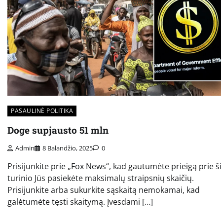
PASAULINĖ POLITIKA
Doge supjausto 51 mln
Admin
8 Balandžio, 2025
0
Prisijunkite prie „Fox News“, kad gautumėte prieigą prie š
turinio Jūs pasiekėte maksimalų straipsnių skaičių.
Prisijunkite arba sukurkite sąskaitą nemokamai, kad
galėtumėte tęsti skaitymą. Įvesdami […]