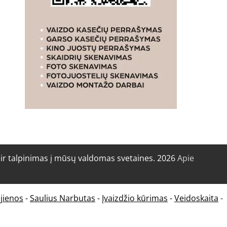
r talpinimas į mūsų valdomas svetaines. 2026
Apie
jienos
-
Saulius Narbutas
-
Įvaizdžio kūrimas
-
Veidoskaita
-