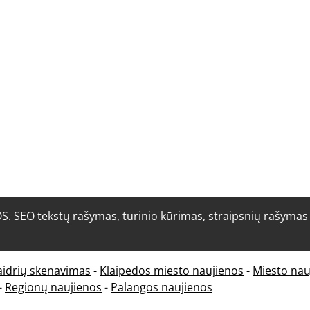
O tekstų rašymas, turinio kūrimas, straipsnių rašymas i
aidrių skenavimas
-
Klaipedos miesto naujienos
-
Miesto nau
-
Regionų naujienos
-
Palangos naujienos