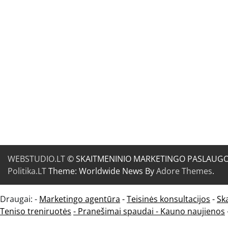
WEBSTUDIO.LT
© SKAITMENINIO MARKETINGO PASLAUGOS. SE
Politika.LT
Theme: Worldwide News By
Adore Themes
.
Draugai: -
Marketingo agentūra
-
Teisinės konsultacijos
-
Sk
Teniso treniruotės
- Pranešimai spaudai -
Kauno naujienos