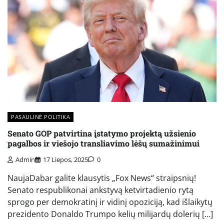
PASAULINĖ POLITIKA
Senato GOP patvirtina įstatymo projektą užsienio
pagalbos ir viešojo transliavimo lėšų sumažinimui
Admin
17 Liepos, 2025
0
NaujaDabar galite klausytis „Fox News“ straipsnių!
Senato respublikonai ankstyvą ketvirtadienio rytą
sprogo per demokratinį ir vidinį opoziciją, kad išlaikytų
prezidento Donaldo Trumpo kelių milijardų dolerių […]