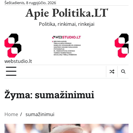
Skip
Šeštadienis, 8 rugpjūčio, 2026
Apie Politika.LT
to
content
Politika, rinkimai, rinkejai
webstudio.lt
Žyma:
sumažinimui
Home
sumažinimui