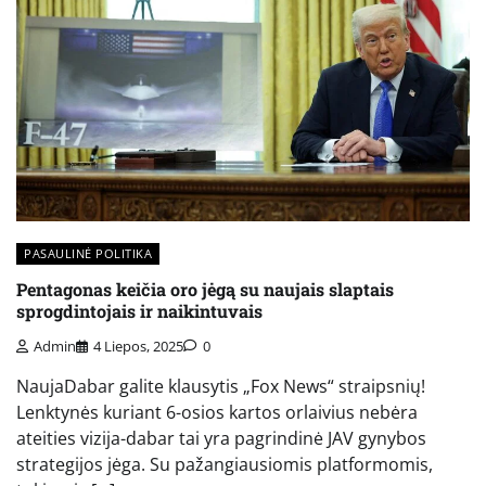
PASAULINĖ POLITIKA
Pentagonas keičia oro jėgą su naujais slaptais
sprogdintojais ir naikintuvais
Admin
4 Liepos, 2025
0
NaujaDabar galite klausytis „Fox News“ straipsnių!
Lenktynės kuriant 6-osios kartos orlaivius nebėra
ateities vizija-dabar tai yra pagrindinė JAV gynybos
strategijos jėga. Su pažangiausiomis platformomis,