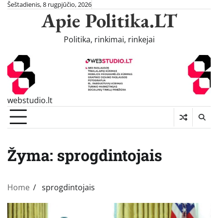
Skip
Šeštadienis, 8 rugpjūčio, 2026
Apie Politika.LT
to
content
Politika, rinkimai, rinkejai
webstudio.lt
Žyma:
sprogdintojais
Home
sprogdintojais