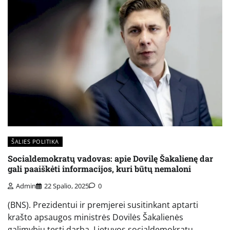
ŠALIES POLITIKA
Socialdemokratų vadovas: apie Dovilę Šakalienę dar
gali paaiškėti informacijos, kuri būtų nemaloni
Admin
22 Spalio, 2025
0
(BNS). Prezidentui ir premjerei susitinkant aptarti
krašto apsaugos ministrės Dovilės Šakalienės
galimybių tęsti darbą, Lietuvos socialdemokratų