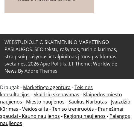
WEBSTUDIO.LT
© SKAITMENINIO MARKETINGO
PASLAUGOS. SEO tekstų rašymas, turinio kūrimas,
straipsnių rašymas ir talpinimas į mūsų valdomas
svetaines. 2026
Apie Politika.LT
Theme: Worldwide
News By
Adore Themes
.
Draugai: -
Marketingo agentūra
-
Teisinės
konsultacijos
-
Skaidrių skenavimas
-
Klaipedos miesto
naujienos
-
Miesto naujienos
-
Saulius Narbutas
-
Įvaizdžio
kūrimas
-
Veidoskaita
-
Teniso treniruotės
- Pranešimai
spaudai -
Kauno naujienos
-
Regionų naujienos
-
Palangos
naujienos