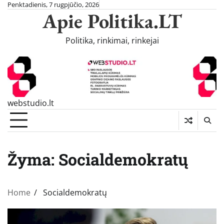
Skip
Penktadienis, 7 rugpjūčio, 2026
Apie Politika.LT
to
content
Politika, rinkimai, rinkejai
webstudio.lt
Žyma:
Socialdemokratų
Home
Socialdemokratų