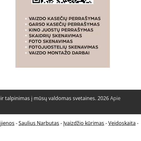
r talpinimas į mūsų valdomas svetaines. 2026
Apie
jienos
-
Saulius Narbutas
-
Įvaizdžio kūrimas
-
Veidoskaita
-