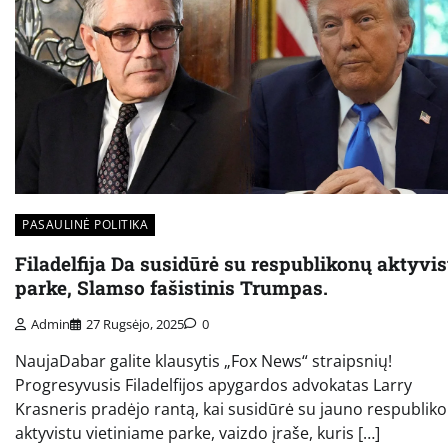
PASAULINĖ POLITIKA
Filadelfija Da susidūrė su respublikonų aktyvis
parke, Slamso fašistinis Trumpas.
Admin
27 Rugsėjo, 2025
0
NaujaDabar galite klausytis „Fox News“ straipsnių!
Progresyvusis Filadelfijos apygardos advokatas Larry
Krasneris pradėjo rantą, kai susidūrė su jauno respublik
aktyvistu vietiniame parke, vaizdo įraše, kuris […]