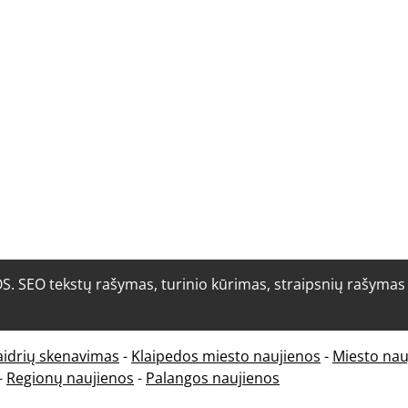
O tekstų rašymas, turinio kūrimas, straipsnių rašymas i
aidrių skenavimas
-
Klaipedos miesto naujienos
-
Miesto nau
-
Regionų naujienos
-
Palangos naujienos