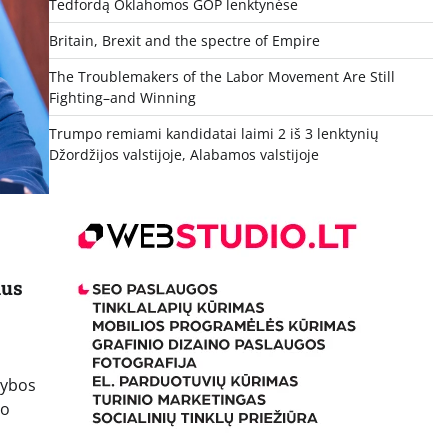
Tedfordą Oklahomos GOP lenktynėse
Britain, Brexit and the spectre of Empire
The Troublemakers of the Labor Movement Are Still
Fighting–and Winning
Trumpo remiami kandidatai laimi 2 iš 3 lenktynių
Džordžijos valstijoje, Alabamos valstijoje
ius
nybos
no