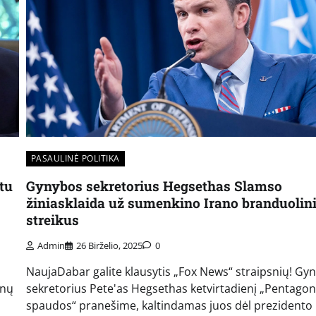
PASAULINĖ POLITIKA
tu
Gynybos sekretorius Hegsethas Slamso
žiniasklaida už sumenkino Irano branduolin
streikus
Admin
26 Birželio, 2025
0
NaujaDabar galite klausytis „Fox News“ straipsnių! Gy
onų
sekretorius Pete'as Hegsethas ketvirtadienį „Pentago
spaudos“ pranešime, kaltindamas juos dėl prezidento