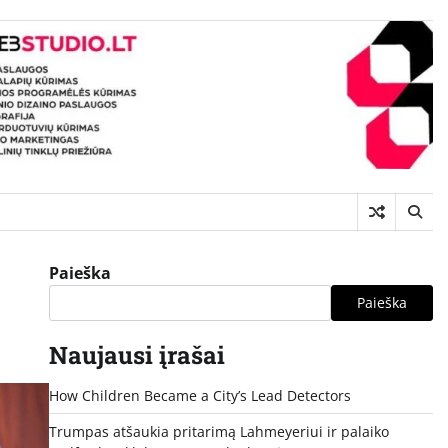
Paieška
Paieška
Naujausi įrašai
How Children Became a City’s Lead Detectors
Trumpas atšaukia pritarimą Lahmeyeriui ir palaiko