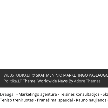
WEBSTUDIO.LT
© SKAITMENINIO MARKETINGO PASLAUGOS. SE
Politika.LT
Theme: Worldwide News By
Adore Themes
.
Draugai: -
Marketingo agentūra
-
Teisinės konsultacijos
-
Sk
Teniso treniruotės
- Pranešimai spaudai -
Kauno naujienos