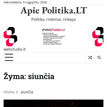
Skip
Sekmadienis, 9 rugpjūčio, 2026
Apie Politika.LT
to
content
Politika, rinkimai, rinkejai
webstudio.lt
Žyma:
siunčia
Home
siunčia