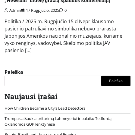
„Newsom“ didelę gražią spaudos konferenciją
Admin
17 Rugpjūčio, 2025
0
Politika / 2025 m. Rugpjūčio 15 d Nepriklausomo
pasienio patruliavimo simbolika nebuvo prarasta
Japonijos Amerikos nacionalinio muziejaus, kuriame
vyko renginys, vadovybei. Skelbimo politika JAV
pasienio […]
Paieška
Paieška
Naujausi įrašai
How Children Became a City’s Lead Detectors
Trumpas atšaukia pritarimą Lahmeyeriui ir palaiko Tedfordą
Oklahomos GOP lenktynėse
Britain, Brexit and the spectre of Empire