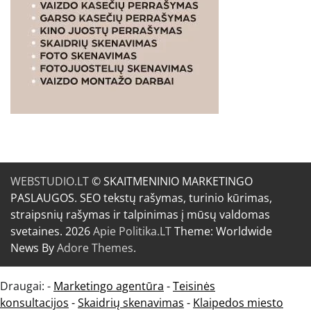
WEBSTUDIO.LT
© SKAITMENINIO MARKETINGO
PASLAUGOS. SEO tekstų rašymas, turinio kūrimas,
straipsnių rašymas ir talpinimas į mūsų valdomas
svetaines. 2026
Apie Politika.LT
Theme: Worldwide
News By
Adore Themes
.
Draugai: -
Marketingo agentūra
-
Teisinės
konsultacijos
-
Skaidrių skenavimas
-
Klaipedos miesto