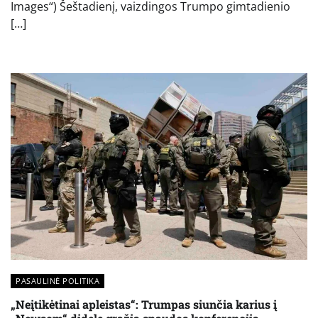
Images“) Šeštadienį, vaizdingos Trumpo gimtadienio
[…]
PASAULINĖ POLITIKA
„Neįtikėtinai apleistas“: Trumpas siunčia karius į