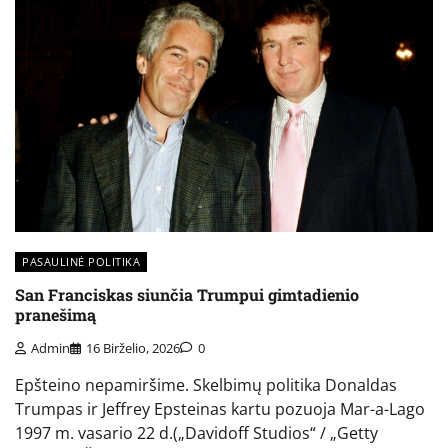
PASAULINĖ POLITIKA
San Franciskas siunčia Trumpui gimtadienio
pranešimą
Admin
16 Birželio, 2026
0
Epšteino nepamiršime. Skelbimų politika Donaldas
Trumpas ir Jeffrey Epsteinas kartu pozuoja Mar-a-Lago
1997 m. vasario 22 d.(„Davidoff Studios“ / „Getty