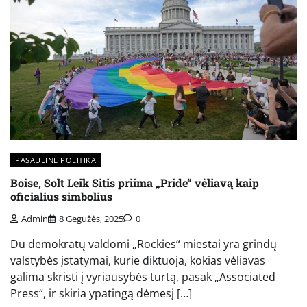
PASAULINĖ POLITIKA
Boise, Solt Leik Sitis priima „Pride“ vėliavą kaip
oficialius simbolius
Admin
8 Gegužės, 2025
0
Du demokratų valdomi „Rockies“ miestai yra grindų
valstybės įstatymai, kurie diktuoja, kokias vėliavas
galima skristi į vyriausybės turtą, pasak „Associated
Press“, ir skiria ypatingą dėmesį […]