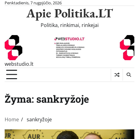
Skip
Penktadienis, 7 rugpjūčio, 2026
Apie Politika.LT
to
content
Politika, rinkimai, rinkejai
webstudio.lt
Žyma:
sankryžoje
Home
sankryžoje